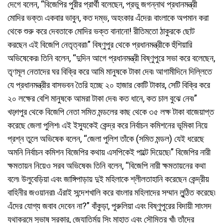
দেগে বলেন, “বিজেপির পুরীর প্রার্থী বলেছেন, প্রভু জগন্নাথ প্রধানমন্ত্রী
মোদির ভক্ত৷ একবার ভাবুন, কত দম্ভ, অহংকার এঁদের৷ বাংলাকে অপমান করা
থেকে শুরু করে দেবতাকে মোদির ভক্ত বানানো! রীতিমতো ঠাকুরকে ছোট
করছেন এই বিজেপি নেতৃত্বরা৷” বিষ্ণুপুর থেকে প্রধানমন্ত্রীকে হুঁশিয়ারি
অভিষেকের৷ তিনি বলেন, “দুদিন আগে প্রধানমন্ত্রী বিষ্ণুপুরে সভা করে বলেছেন,
তৃণমূল নেতাদের ঘর বিক্রি করে আমি মানুষকে টাকা দেব৷ আগামীদিনে দিল্লিতে
যে প্রধানমন্ত্রীর বাসভবন তৈরি হচ্ছে ২০ হাজার কোটি টাকার, সেটি বিক্রি করে
২০ লক্ষের বেশি মানুষকে আমরা টাকা দেব৷ কত ধানে, কত চাল বুঝে নেব৷”
খড়্গপুর থেকে বিজেপি নেতা সমিত মন্ডলের কাছ থেকে ৩৫ লক্ষ টাকা বাজেয়াপ্ত
করেছে জেলা পুলিশ৷ এই ইসু্যকেই কেন্দ্র করে নির্বাচন কমিশনের ভূমিকা নিয়ে
প্রশ্ন তুলে অভিষেক বলেন, “জেলা পুলিশ তাঁকে (সমিত মন্ডল) যেই ধরেছে
অমনি নির্বাচন কমিশন বিজেপির কথায় এসপিকেই পাল্টে দিয়েছে৷” বিজেপির নারী
ক্ষমতায়ন নিয়েও সরব অভিষেক৷ তিনি বলেন, “বিজেপি নারী ক্ষমতায়নের কথা
বলে৷ উলুবেড়িয়া এবং জাঙ্গিপাড়ায় দুই মহিলাকে শ্লীলতাহানি করেছেন কেন্দ্রীয়
বাহিনীর জওয়ানরা৷ এঁরাই সন্দেশখালি করে বাংলার মহিলাদের সম্মান লুন্ঠিত করেছে৷
এঁদের যোগ্য জবাব দেবেন না?” বাঁকুড়া, পুরুলিয়া এবং বিষ্ণুপুরের বিদায়ী সাংসদ
যথাক্রমে সুভাষ সরকার, জ্যোতির্ময় সিং মাহাত এবং সৌমিত্র খাঁ৷ তাঁদের