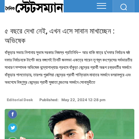
৫ বছরে দেখা নেই, এখন এসে সাবান মাখাচ্ছেন :
অভিষেক
বাঁকুড়ার সভায় নিশানায় সুভাষ সরকার নিজস্ব প্রতিনিধি— আর বাকি মাত্র দু’দফার নির্বাচন৷ ষষ্ঠ
দফার নির্বাচনকে টার্গেট করে মঙ্গলেই তিনটি জনসভা একত্রে সারেন তৃণমূল কংগ্রেসের সর্বভারতীয়
সাধারণ সম্পাদক অভিষেক বন্দ্যোপাধ্যায়৷ প্রথমে বাঁকুড়া কেন্দ্রের প্রার্থী অরূপ চক্রবর্তীর সমর্থনে
বাঁকুড়ার শালতোড়ায়, তারপর পুরুলিয়া কেন্দ্রের প্রার্থী শান্তিরাম মাহাতর সমর্থনে বলরামপুরে এবং
অবশেষে বিষ্ণুপুর কেন্দ্রের প্রার্থী সুজাতা মন্ডলের সমর্থনে সোনামুখীতে
Editorial Desk
Published: May 22, 2024 12:28 pm