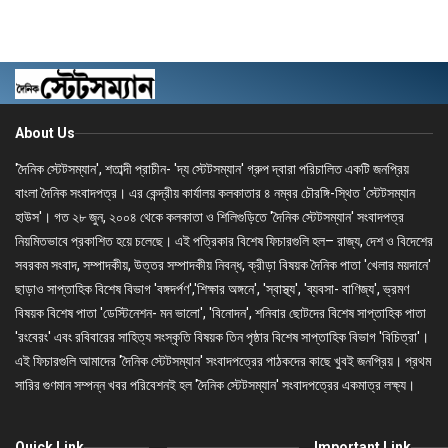
About Us
'দৈনিক স্টেটসম্যান', শতাব্দী প্রাচীন- 'দ্য স্টেটসম্যান' গ্রুপ দ্বারা পরিচালিত একটি জনপ্রিয়
বাংলা দৈনিক সংবাদপত্র। এর কেন্দ্রীয় কার্যালয় কলকাতার ৪ নম্বর চৌরঙ্গি-স্থিত 'স্টেটসম্যান
হাউস'। গত ২৮ জুন, ২০০৪ থেকে কলকাতা ও শিলিগুড়িতে 'দৈনিক স্টেটসম্যান' সংবাদপত্র
নিয়মিতভাবে প্রকাশিত হয়ে চলেছে। এই পত্রিকার বিশেষ ফিচারগুলি হল– রাজ্য, দেশ ও বিদেশের
সবরকম সংবাদ, সম্পাদকীয়, উত্তর সম্পাদকীয় নিবন্ধ, ক্রীড়া বিষয়ক দৈনিক পাতা 'খেলার ময়দানে'
ছাড়াও সাপ্তাহিক বিশেষ বিভাগ 'বঙ্গদর্পণ','শিক্ষার অঙ্গনে', 'স্বাস্থ্য', 'ব্যবসা- বাণিজ্য', ভ্রমণ
বিষয়ক বিশেষ পাতা 'ডেস্টিনেশন- মন ভালো', 'বিনোদন', শনিবার ছোটদের বিশেষ সাপ্তাহিক পাতা
'রংবেরং' এবং রবিবারের সাহিত্য সংস্কৃতি বিষয়ক তিন পৃষ্ঠার বিশেষ সাপ্তাহিক বিভাগ 'বিচিত্রা'।
এই ফিচারগুলি আমাদের 'দৈনিক স্টেটসম্যান' সংবাদপত্রের পাঠকদের কাছে খুবই জনপ্রিয়। প্রথম
সারির গুণমান সম্পন্ন খবর পরিবেশনই হল 'দৈনিক স্টেটসম্যান' সংবাদপত্রের একমাত্র লক্ষ্য।
Quick Link
Important Link