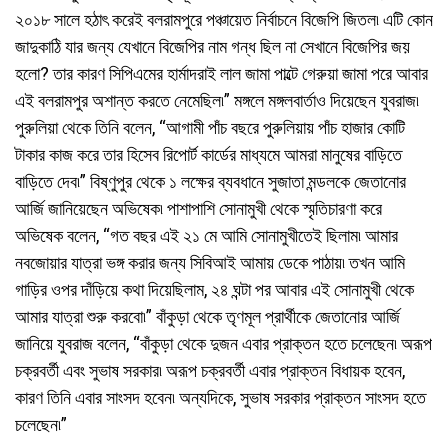
২০১৮ সালে হঠাৎ করেই বলরামপুরে পঞ্চায়েত নির্বাচনে বিজেপি জিতল৷ এটি কোন
জাদুকাঠি যার জন্য যেখানে বিজেপির নাম গন্ধ ছিল না সেখানে বিজেপির জয়
হলো? তার কারণ সিপিএমের হার্মাদরাই লাল জামা পাল্টে গেরুয়া জামা পরে আবার
এই বলরামপুর অশান্ত করতে নেমেছিল৷” মঙ্গলে মঙ্গলবার্তাও দিয়েছেন যুবরাজ৷
পুরুলিয়া থেকে তিনি বলেন, “আগামী পাঁচ বছরে পুরুলিয়ায় পাঁচ হাজার কোটি
টাকার কাজ করে তার হিসেব রিপোর্ট কার্ডের মাধ্যমে আমরা মানুষের বাড়িতে
বাড়িতে দেব৷” বিষ্ণুপুর থেকে ১ লক্ষের ব্যবধানে সুজাতা মন্ডলকে জেতানোর
আর্জি জানিয়েছেন অভিষেক৷ পাশাপাশি সোনামুখী থেকে স্মৃতিচারণা করে
অভিষেক বলেন, “গত বছর এই ২১ মে আমি সোনামুখীতেই ছিলাম৷ আমার
নবজোয়ার যাত্রা ভঙ্গ করার জন্য সিবিআই আমায় ডেকে পাঠায়৷ তখন আমি
গাড়ির ওপর দাঁড়িয়ে কথা দিয়েছিলাম, ২৪ ঘন্টা পর আবার এই সোনামুখী থেকে
আমার যাত্রা শুরু করবো৷” বাঁকুড়া থেকে তৃণমূল প্রার্থীকে জেতানোর আর্জি
জানিয়ে যুবরাজ বলেন, “বাঁকুড়া থেকে দুজন এবার প্রাক্তন হতে চলেছেন৷ অরূপ
চক্রবর্তী এবং সুভাষ সরকার৷ অরূপ চক্রবর্তী এবার প্রাক্তন বিধায়ক হবেন,
কারণ তিনি এবার সাংসদ হবেন৷ অন্যদিকে, সুভাষ সরকার প্রাক্তন সাংসদ হতে
চলেছেন৷”