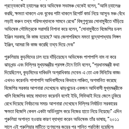
প্রত্যেককেই চ্যালেঞ্জ করে অভিষেক সভামঞ্চ থেকেই বলেন, “আমি চ্যালেঞ্জ
করছি, ক্ষমতা থাকলে এবং বুকের পাটা থাকলে রিপোর্ট কার্ড নিয়ে আসুন৷ মঞ্চ বেঁধে
লড়াই করুন তথ্য পরিসংখ্যানকে সামনে রেখে৷” বিষ্ণুপুরের সোনামুখীতে দাঁড়িয়ে
অভিষেক সৌমিত্রকে সরাসরি নিশানা করে বলেন, “সোনামুখীতে বিজেপির ডবল
ইঞ্জিন সরকার, কি কাজ হয়েছে? আর জেলাপরিষদে মমতা বন্দ্যোপাধ্যায় সিঙ্গল
ইঞ্জিন, আমরা কি কাজ করেছি তথ্য দিয়ে দেব৷”
পুরুলিয়ায় কুড়মিদের ঢাল হয়ে দাঁড়িয়েছেন অভিষেক৷ পাশাপাশি নাম না করে
ঝাড়খন্ড এবং দিল্লির মুখ্যমন্ত্রীর প্রসঙ্গ টেনে তিনি বলেন, “প্রধানমন্ত্রী কথা
দিয়েছিলেন, কুড়মিদের দাবিগুলি অগ্রাধিকার দেবেন৷ এ তো এক মিনিটের কাজ৷
এখনও করেননি৷ পাশাপাশি আদিবাসীদের কিভাবে লাঞ্চিত, অপমানিত করেছে
বিজেপির সরকার আপনারা দেখেছেন৷ ঝাড়খন্ডের একজন আদিবাসী মুখ্যমন্ত্রীকে
খালি বিজেপির কাছে মাথানত করেননি বলেই ইডি, সিবিআই দিয়ে জেলে ঢুকিয়ে
রেখে দিয়েছে নির্বাচনের সময়৷ আপনারা দেখেছেন দিল্লির নির্বাচিত সরকারের
ক্ষমতা বিজেপি কেবল একটা অর্ডিন্যান্স করে নিজের হাতে নিয়ে নিয়েছে৷” এদিন
পুরুলিয়া অশান্ত হওয়ার কারণ ব্যাখ্যা করেন অভিষেক৷ তাঁর ভাষায়, “২০১১
সালে এই পুরুলিয়ার মাটিতে তৃণমূলের জয়ের পর শান্তি প্রতিষ্ঠা হয়েছিল৷