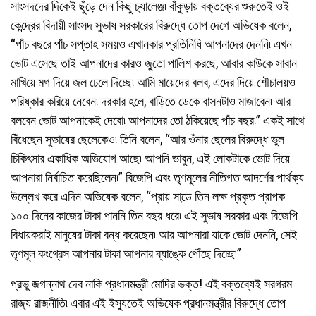
সাংসদদের দিকেই ছুঁড়ে দেন কিছু চ্যালেঞ্জ৷ বাঁকুড়ায় বক্তব্যের শুরুতেই ওই
কেন্দ্রের বিদায়ী সাংসদ সুভাষ সরকারের বিরুদ্ধে তোপ দেগে অভিষেক বলেন,
“পাঁচ বছরে পাঁচ সপ্তাহ সময়ও এখানকার প্রতিনিধি আপনাদের দেননি৷ এখন
ভোট এসেছে তাই আপনাদের কারও জুতো পালিশ করছে, আবার কাউকে সাবান
মাখিয়ে মগ দিয়ে জল ঢেলে দিচ্ছে৷ আমি মায়েদের বলব, এদের দিয়ে শৌচালয়ও
পরিষ্কার করিয়ে নেবেন৷ দরকার হলে, বাড়িতে ডেকে বাসনটাও মাজাবেন৷ আর
বলবেন ভোট আপনাকেই দেবো৷ আপনাদের তো ঠকিয়েছে পাঁচ বছর৷” একই সাথে
বিঁধেছেন সুভাষের ছেলেকেও৷ তিনি বলেন, “আর ওঁনার ছেলের বিরুদ্ধে ভুল
চিকিৎসার একাধিক অভিযোগ আছে৷ আপনি ভাবুন, এই লোকটাকে ভোট দিয়ে
আপনারা নির্বাচিত করেছিলেন৷” বিজেপি এবং তৃণমূলের নীতিগত আদর্শের পার্থক্য
উল্লেখ করে এদিন অভিষেক বলেন, “প্রায় সাডে় তিন লক্ষ প্রকৃত প্রাপক
১০০ দিনের কাজের টাকা পাননি তিন বছর ধরে৷ এই সুভাষ সরকার এবং বিজেপি
বিধায়করাই মানুষের টাকা বন্ধ করেছেন৷ আর আপনারা যাকে ভোট দেননি, সেই
তৃণমূল কংগ্রেস আপনার টাকা আপনার ব্যাঙ্কে পৌঁছে দিচ্ছে৷”
প্রভু জগন্নাথ দেব নাকি প্রধানমন্ত্রী মোদির ভক্ত! এই বক্তব্যেই সরগরম
রাজ্য রাজনীতি৷ এবার এই ইসু্যতেই অভিষেক প্রধানমন্ত্রীর বিরুদ্ধে তোপ