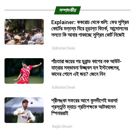
সম্পাদকীয়
Explainer: ককরোচ থেকে গুলি: ফের সুপ্রিম
কোর্টের মন্তব্য ঘিরে চূড়ান্ত বিতর্ক, আন্দোলনের
সলতে কি আবার পাকাচ্ছে সুপ্রিম কোর্ট নিজেই
Editorial Desk
পাঁচতারা জয়ের পর ডুরান্ড কাপের নক আউট-
যাত্রার সম্ভাবনা উজ্জ্বল হল ইস্টবেঙ্গলের,
কাদের গোলে এই জয়? জেনে নিন
Editorial Desk
শ্রীলঙ্কা সফরের আগে কুলদীপেই ভরসা!
প্রস্তুতি ম্যাচে প্রতিপক্ষকে আটকালেন
স্পিনাররাই
Rajib Ghosh