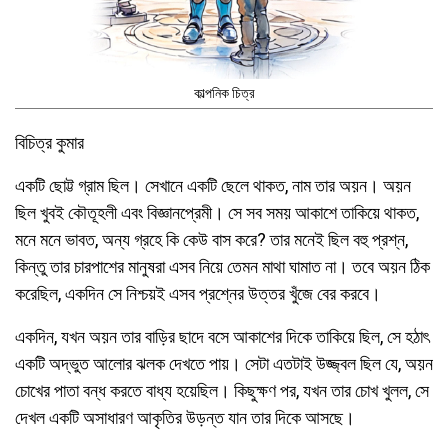
কাল্পনিক চিত্র
বিচিত্র কুমার
একটি ছোট্ট গ্রাম ছিল। সেখানে একটি ছেলে থাকত, নাম তার অয়ন। অয়ন
ছিল খুবই কৌতূহলী এবং বিজ্ঞানপ্রেমী। সে সব সময় আকাশে তাকিয়ে থাকত,
মনে মনে ভাবত, অন্য গ্রহে কি কেউ বাস করে? তার মনেই ছিল বহু প্রশ্ন,
কিন্তু তার চারপাশের মানুষরা এসব নিয়ে তেমন মাথা ঘামাত না। তবে অয়ন ঠিক
করেছিল, একদিন সে নিশ্চয়ই এসব প্রশ্নের উত্তর খুঁজে বের করবে।
একদিন, যখন অয়ন তার বাড়ির ছাদে বসে আকাশের দিকে তাকিয়ে ছিল, সে হঠাৎ
একটি অদ্ভুত আলোর ঝলক দেখতে পায়। সেটা এতটাই উজ্জ্বল ছিল যে, অয়ন
চোখের পাতা বন্ধ করতে বাধ্য হয়েছিল। কিছুক্ষণ পর, যখন তার চোখ খুলল, সে
দেখল একটি অসাধারণ আকৃতির উড়ন্ত যান তার দিকে আসছে।