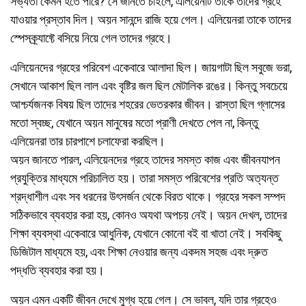
সভ্যতা কেমন হতে পারে? সে জানতে চাইলে, এলিয়েনটি তাকে তাদের গ্রহে
যাওয়ার প্রস্তাব দিল। অয়ন সানন্দে রাজি হয়ে গেল। এলিয়েনরা তাকে তাদের
স্পেসক্র্যাফ্টে বসিয়ে নিয়ে গেল তাদের গ্রহে।
এলিয়েনদের গ্রহের পরিবেশ একেবারে আলাদা ছিল। জায়গাটা ছিল সবুজে ভরা,
সেখানে আকাশ ছিল লাল এবং বৃষ্টির জল ছিল মেটালিক রঙের। কিন্তু সবচেয়ে
আশ্চর্যজনক বিষয় ছিল তাদের শহরের ভেতরকার জীবন। রাস্তা ছিল গ্লাসের
মতো স্বচ্ছ, যেখানে অয়ন মানুষের মতো প্রাণী দেখতে পেল না, কিন্তু
এলিয়েনরা তার চারপাশে চলাফেরা করছিল।
অয়ন জানতে পারল, এলিয়েনদের গ্রহে তাদের সমস্ত কাজ এবং জীবনযাপন
প্রযুক্তির মাধ্যমে পরিচালিত হয়। তারা সমস্ত পরিবেশের প্রতি অত্যন্ত
শ্রদ্ধাশীল এবং সব ধরনের উৎসর্জন থেকে বিরত থাকে। গ্রহের সকল সম্পদ
সঠিকভাবে ব্যবহার করা হয়, কোনও অযথা অপচয় নেই। অয়ন দেখল, তাদের
শিক্ষা ব্যবস্থা একেবারে আধুনিক, যেখানে কোনো বই বা খাতা নেই। সবকিছু
ডিজিটাল মাধ্যমে হয়, এবং শিক্ষা নেওয়ার জন্য একদম সহজ এবং দ্রুত
পদ্ধতি ব্যবহার করা হয়।
অয়ন এমন একটি জীবন দেখে মুগ্ধ হয়ে গেল। সে ভাবল, যদি তার গ্রহেও