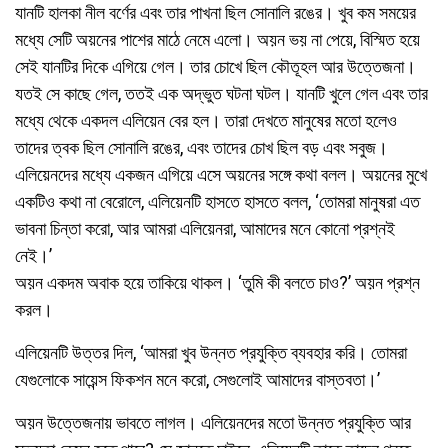
যানটি হালকা নীল বর্ণের এবং তার পাখনা ছিল সোনালি রঙের। খুব কম সময়ের
মধ্যে সেটি অয়নের পাশের মাঠে নেমে এলো। অয়ন ভয় না পেয়ে, বিস্মিত হয়ে
সেই যানটির দিকে এগিয়ে গেল। তার চোখে ছিল কৌতূহল আর উত্তেজনা।
যতই সে কাছে গেল, ততই এক অদ্ভুত ঘটনা ঘটল। যানটি খুলে গেল এবং তার
মধ্যে থেকে একদল এলিয়েন বের হল। তারা দেখতে মানুষের মতো হলেও
তাদের ত্বক ছিল সোনালি রঙের, এবং তাদের চোখ ছিল বড় এবং সবুজ।
এলিয়েনদের মধ্যে একজন এগিয়ে এসে অয়নের সঙ্গে কথা বলল। অয়নের মুখে
একটিও কথা না বেরোলে, এলিয়েনটি হাসতে হাসতে বলল, ‘তোমরা মানুষরা এত
ভাবনা চিন্তা করো, আর আমরা এলিয়েনরা, আমাদের মনে কোনো প্রশ্নই
নেই।’
অয়ন একদম অবাক হয়ে তাকিয়ে থাকল। ‘তুমি কী বলতে চাও?’ অয়ন প্রশ্ন
করল।
এলিয়েনটি উত্তর দিল, ‘আমরা খুব উন্নত প্রযুক্তি ব্যবহার করি। তোমরা
যেগুলোকে সায়েন্স ফিকশন মনে করো, সেগুলোই আমাদের বাস্তবতা।’
অয়ন উত্তেজনায় ভাবতে লাগল। এলিয়েনদের মতো উন্নত প্রযুক্তি আর