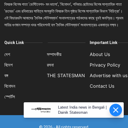
বিষয়ক বিশেষ পাতা 'ডেস্টিনেশন- মন ভালো', 'বিনোদন', শনিবার ছোটদের বিশেষ সাপ্তাহিক পাতা
'রংবেরং' এবং রবিবারের সাহিত্য সংস্কৃতি বিষয়ক তিন পৃষ্ঠার বিশেষ সাপ্তাহিক বিভাগ 'বিচিত্রা'।
এই ফিচারগুলি আমাদের 'দৈনিক স্টেটসম্যান' সংবাদপত্রের পাঠকদের কাছে খুবই জনপ্রিয়। প্রথম
সারির গুণমান সম্পন্ন খবর পরিবেশনই হল 'দৈনিক স্টেটসম্যান' সংবাদপত্রের একমাত্র লক্ষ্য।
Quick Link
Important Link
দেশ
সম্পাদকীয়
About Us
বিদেশ
রসনা
Privacy Policy
বঙ্গ
THE STATESMAN
Advertise with us
বিনোদন
Contact Us
স্পোর্টস
Latest India news in Bengali |
Dainik Statesman
© 2026 - All rights reserved.