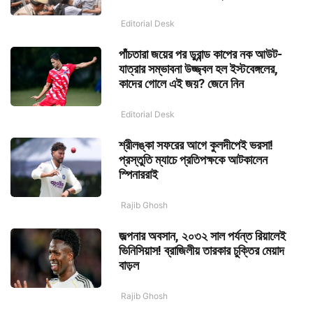
Editorial Desk
পাঁচতারা জয়ের পর ডুরান্ড কাপের নক আউট-
যাত্রার সম্ভাবনা উজ্জ্বল হল ইস্টবেঙ্গলের,
কাদের গোলে এই জয়? জেনে নিন
Editorial Desk
শ্রীলঙ্কা সফরের আগে কুলদীপেই ভরসা!
প্রস্তুতি ম্যাচে প্রতিপক্ষকে আটকালেন
স্পিনাররাই
Rajib Ghosh
জল্পনার অবসান, ২০৩২ সাল পর্যন্ত রিয়ালেই
ভিনিসিয়াস! ব্রাজিলীয় তারকার চুক্তির মেয়াদ
বাড়ল
Rajib Ghosh