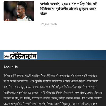
জল্পনার অবসান, ২০৩২ সাল পর্যন্ত রিয়ালেই
ভিনিসিয়াস! ব্রাজিলীয় তারকার চুক্তির মেয়াদ
বাড়ল
Rajib Ghosh
About Us
'দৈনিক স্টেটসম্যান', শতাব্দী প্রাচীন- 'দ্য স্টেটসম্যান' গ্রুপ দ্বারা পরিচালিত একটি জনপ্রিয়
বাংলা দৈনিক সংবাদপত্র। এর কেন্দ্রীয় কার্যালয় কলকাতার ৪ নম্বর চৌরঙ্গি-স্থিত 'স্টেটসম্যান
হাউস'। গত ২৮ জুন, ২০০৪ থেকে কলকাতা ও শিলিগুড়িতে 'দৈনিক স্টেটসম্যান' সংবাদপত্র
নিয়মিতভাবে প্রকাশিত হয়ে চলেছে। এই পত্রিকার বিশেষ ফিচারগুলি হল– রাজ্য, দেশ ও বিদেশের
সবরকম সংবাদ, সম্পাদকীয়, উত্তর সম্পাদকীয় নিবন্ধ, ক্রীড়া বিষয়ক দৈনিক পাতা 'খেলার ময়দানে'
ছাড়াও সাপ্তাহিক বিশেষ বিভাগ 'বঙ্গদর্পণ','শিক্ষার অঙ্গনে', 'স্বাস্থ্য', 'ব্যবসা- বাণিজ্য', ভ্রমণ