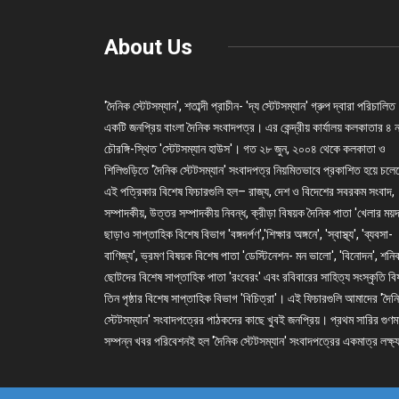
About Us
'দৈনিক স্টেটসম্যান', শতাব্দী প্রাচীন- 'দ্য স্টেটসম্যান' গ্রুপ দ্বারা পরিচালিত
একটি জনপ্রিয় বাংলা দৈনিক সংবাদপত্র। এর কেন্দ্রীয় কার্যালয় কলকাতার ৪ 
চৌরঙ্গি-স্থিত 'স্টেটসম্যান হাউস'। গত ২৮ জুন, ২০০৪ থেকে কলকাতা ও
শিলিগুড়িতে 'দৈনিক স্টেটসম্যান' সংবাদপত্র নিয়মিতভাবে প্রকাশিত হয়ে চল
এই পত্রিকার বিশেষ ফিচারগুলি হল– রাজ্য, দেশ ও বিদেশের সবরকম সংবাদ,
সম্পাদকীয়, উত্তর সম্পাদকীয় নিবন্ধ, ক্রীড়া বিষয়ক দৈনিক পাতা 'খেলার ময়দ
ছাড়াও সাপ্তাহিক বিশেষ বিভাগ 'বঙ্গদর্পণ','শিক্ষার অঙ্গনে', 'স্বাস্থ্য', 'ব্যবসা-
বাণিজ্য', ভ্রমণ বিষয়ক বিশেষ পাতা 'ডেস্টিনেশন- মন ভালো', 'বিনোদন', শনি
ছোটদের বিশেষ সাপ্তাহিক পাতা 'রংবেরং' এবং রবিবারের সাহিত্য সংস্কৃতি ব
তিন পৃষ্ঠার বিশেষ সাপ্তাহিক বিভাগ 'বিচিত্রা'। এই ফিচারগুলি আমাদের 'দৈন
স্টেটসম্যান' সংবাদপত্রের পাঠকদের কাছে খুবই জনপ্রিয়। প্রথম সারির গুণম
সম্পন্ন খবর পরিবেশনই হল 'দৈনিক স্টেটসম্যান' সংবাদপত্রের একমাত্র লক্ষ