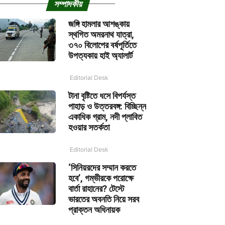
সম্পাদকীয়
জঙ্গি হামলার আশঙ্কায়
স্থগিত অমরনাথ যাত্রা,
৩৭০ বিলোপের বর্ষপূর্তিতে
উপত্যকায় হাই অ্যালার্ট
Editorial Desk
টানা বৃষ্টিতে ধসে বিপর্যস্ত
পাহাড় ও উত্তরবঙ্গ: বিচ্ছিন্ন
একাধিক গ্রাম, নদী প্লাবিত
হওয়ার সতর্কতা
Editorial Desk
‘সিনিয়রদের সম্মান করতে
হবে’, গম্ভীরকে পরোক্ষে
বার্তা রাহানের? টেস্টে
ভারতের অবনতি নিয়ে সরব
প্রাক্তন অধিনায়ক