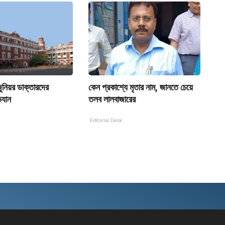
জুনিয়র ডাক্তারদের
কেন প্রকাশ্যে মৃতার নাম, জানতে চেয়ে
িযান
তলব লালবাজারের
Editorial Desk