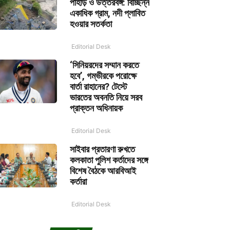
পাহাড় ও উত্তরবঙ্গ: বিচ্ছিন্ন
একাধিক গ্রাম, নদী প্লাবিত
হওয়ার সতর্কতা
Editorial Desk
‘সিনিয়রদের সম্মান করতে
হবে’, গম্ভীরকে পরোক্ষে
বার্তা রাহানের? টেস্টে
ভারতের অবনতি নিয়ে সরব
প্রাক্তন অধিনায়ক
Editorial Desk
সাইবার প্রতারণা রুখতে
কলকাতা পুলিশ কর্তাদের সঙ্গে
বিশেষ বৈঠকে আরবিআই
কর্তারা
Editorial Desk