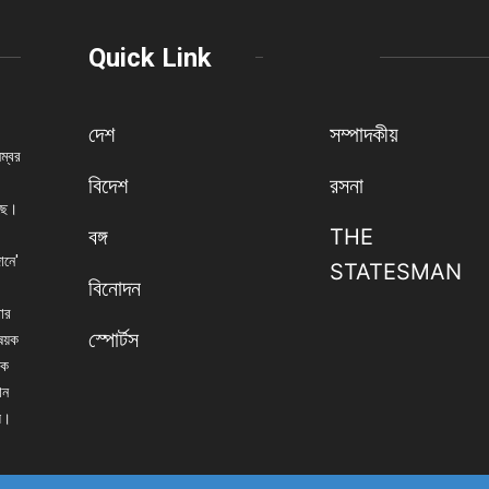
Quick Link
দেশ
সম্পাদকীয়
নম্বর
বিদেশ
রসনা
েছে।
বঙ্গ
THE
ানে'
STATESMAN
বিনোদন
বার
স্পোর্টস
িষয়ক
িক
ান
্য।