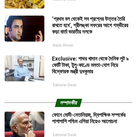
‘প্রথম বল থেকেই সব প্রশ্নের উত্তর তৈরি
রাখতে হবে’, শ্রীলঙ্কা সফরের আগে গম্ভীরের
কড়া বার্তা ভারতীয় দলকে
Rajib Ghosh
Exclusive: পাথর খাদান থেকে দৈনিক লুট ৯
কোটি টাকা, টুলু-কাণ্ডে মমতা-যোগ নিয়ে
বিস্ফোরক মন্ত্রী দুধকুমার
Editorial Desk
সম্পাদকীয়
ফোনে মোদী-নেতানিয়াহু, দ্বিপাক্ষিক সম্পর্কের
পাশাপাশি পশ্চিম এশিয়া নিয়েও আলোচনা
Editorial Desk