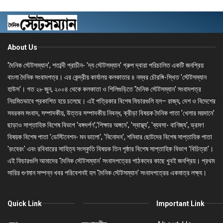
About Us
'দৈনিক স্টেটসম্যান', শতাব্দী প্রাচীন- 'দ্য স্টেটসম্যান' গ্রুপ দ্বারা পরিচালিত একটি জনপ্রিয়
বাংলা দৈনিক সংবাদপত্র। এর কেন্দ্রীয় কার্যালয় কলকাতার ৪ নম্বর চৌরঙ্গি-স্থিত 'স্টেটসম্যান
হাউস'। গত ২৮ জুন, ২০০৪ থেকে কলকাতা ও শিলিগুড়িতে 'দৈনিক স্টেটসম্যান' সংবাদপত্র
নিয়মিতভাবে প্রকাশিত হয়ে চলেছে। এই পত্রিকার বিশেষ ফিচারগুলি হল– রাজ্য, দেশ ও বিদেশের
সবরকম সংবাদ, সম্পাদকীয়, উত্তর সম্পাদকীয় নিবন্ধ, ক্রীড়া বিষয়ক দৈনিক পাতা 'খেলার ময়দানে'
ছাড়াও সাপ্তাহিক বিশেষ বিভাগ 'বঙ্গদর্পণ','শিক্ষার অঙ্গনে', 'স্বাস্থ্য', 'ব্যবসা- বাণিজ্য', ভ্রমণ
বিষয়ক বিশেষ পাতা 'ডেস্টিনেশন- মন ভালো', 'বিনোদন', শনিবার ছোটদের বিশেষ সাপ্তাহিক পাতা
'রংবেরং' এবং রবিবারের সাহিত্য সংস্কৃতি বিষয়ক তিন পৃষ্ঠার বিশেষ সাপ্তাহিক বিভাগ 'বিচিত্রা'।
এই ফিচারগুলি আমাদের 'দৈনিক স্টেটসম্যান' সংবাদপত্রের পাঠকদের কাছে খুবই জনপ্রিয়। প্রথম
সারির গুণমান সম্পন্ন খবর পরিবেশনই হল 'দৈনিক স্টেটসম্যান' সংবাদপত্রের একমাত্র লক্ষ্য।
Quick Link
Important Link