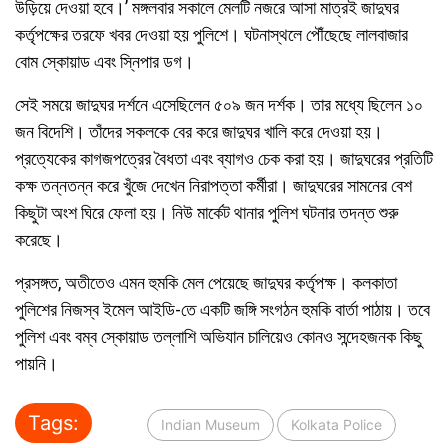
উড়িয়ে দেওয়া হবে।’ মঙ্গলবার সকালে মেলটি নজরে আসা মাত্রই জাদুঘর
কর্তৃপক্ষের তরফে খবর দেওয়া হয় পুলিশে। ঘটনাস্থলে পৌঁছেছে লালবাজার
বোম স্কোয়াড এবং স্নিপার ডগ।
সেই সময়ে জাদুঘর দর্শনে এসেছিলেন ৫০৯ জন দর্শক। তার মধ্যে ছিলেন ১০
জন বিদেশি। তাঁদের সকলকে বের করে জাদুঘর খালি করে দেওয়া হয়।
প্রত্যেকের কাগজপত্রের বৈধতা এবং ব্যাগও চেক করা হয়। জাদুঘরের প্রতিটি
কক্ষ তন্নতন্ন করে খুঁজে দেখেন নিরাপত্তা কর্মীরা। জাদুঘরের সামনের বেশ
কিছুটা অংশ ঘিরে ফেলা হয়। নিউ মার্কেট থানার পুলিশ ঘটনার তদন্ত শুরু
করেছে।
প্রসঙ্গত, অতীতেও এমন হুমকি মেল পেয়েছে জাদুঘর কর্তৃপক্ষ। কলকাতা
পুলিশের নিজস্ব ইমেল আইডি-তে একটি জঙ্গি সংগঠন হুমকি বার্তা পাঠায়। তবে
পুলিশ এবং বম্ব স্কোয়াড তল্লাশি অভিযান চালিয়েও কোনও সন্দেহজনক কিছু
পায়নি।
Tags:
Indian Museum
Kolkata Police