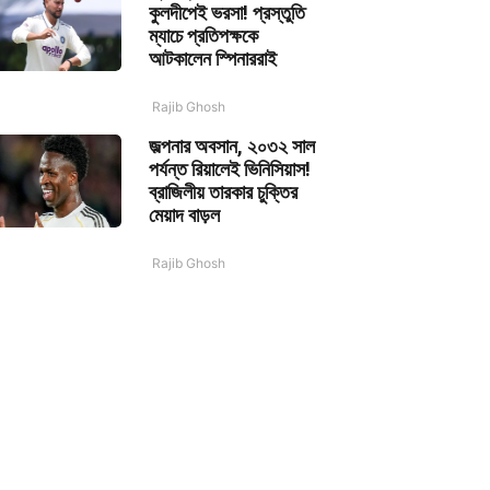
কুলদীপেই ভরসা! প্রস্তুতি
ম্যাচে প্রতিপক্ষকে
আটকালেন স্পিনাররাই
Rajib Ghosh
জল্পনার অবসান, ২০৩২ সাল
পর্যন্ত রিয়ালেই ভিনিসিয়াস!
ব্রাজিলীয় তারকার চুক্তির
মেয়াদ বাড়ল
Rajib Ghosh