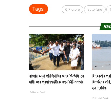
Tags:
6.7 crore
auto fare
RE
বাংলার বন্যা পরিস্থিতির জন্য ডিভিসি-কে
বিশ্বকর্মার প্
দায়ী করে প্রধানমন্ত্রীকে কড়া চিঠি মমতার
বিসর্জনের লরি
২২ শ্রমিক
Editorial Desk
Editorial Desk