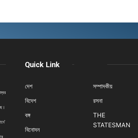
Quick Link
দেশ
সম্পাদকীয়
নম্বর
বিদেশ
রসনা
েছে।
বঙ্গ
THE
ানে'
STATESMAN
বিনোদন
বার