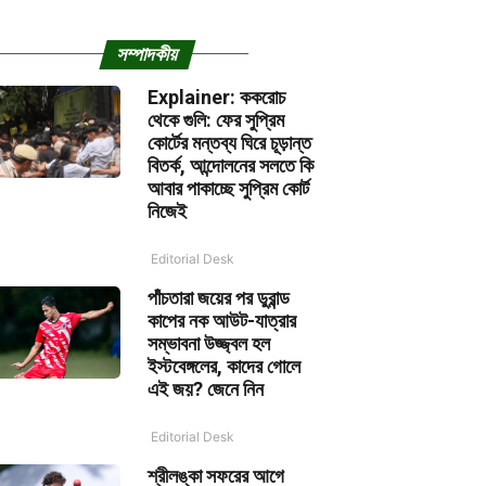
সম্পাদকীয়
Explainer: ককরোচ
থেকে গুলি: ফের সুপ্রিম
কোর্টের মন্তব্য ঘিরে চূড়ান্ত
বিতর্ক, আন্দোলনের সলতে কি
আবার পাকাচ্ছে সুপ্রিম কোর্ট
নিজেই
Editorial Desk
পাঁচতারা জয়ের পর ডুরান্ড
কাপের নক আউট-যাত্রার
সম্ভাবনা উজ্জ্বল হল
ইস্টবেঙ্গলের, কাদের গোলে
এই জয়? জেনে নিন
Editorial Desk
শ্রীলঙ্কা সফরের আগে