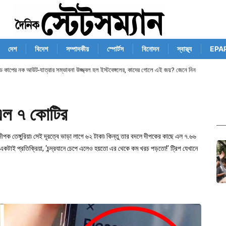
দেশ
বিদেশ
সম্পাদকীয়
স্পোর্টস
বিনোদন
স্বাস্থ্য
EPA
ান্ড কাপের নক আউট-যাত্রার সম্ভাবনা উজ্জ্বল হল ইস্টবেঙ্গলের, কাদের গোলে এই জয়? জেনে নিন
 এল ৭ কোটির
ীপক তেঙ্গুরিয়া৷ সেই দূরত্বে ভাড়া লাগে ৬২ টাকা৷ কিন্তু তার বদলে দীপকের কাছে এল ৭.৬৬
একটাই প্রতিক্রিয়া, ‘চন্দ্রযানে চেপে এলেও হয়তো এর থেকে কম খরচ পড়তো!’ ট্রিপ যেখানে