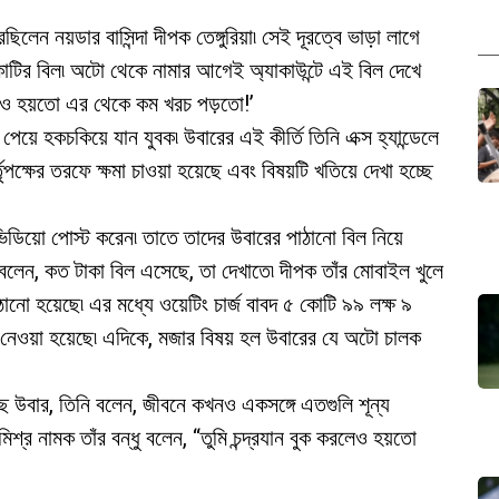
লেন নয়ডার বাসিন্দা দীপক তেঙ্গুরিয়া৷ সেই দূরত্বে ভাড়া লাগে
োটির বিল৷ অটো থেকে নামার আগেই অ্যাকাউন্টে এই বিল দেখে
 এলেও হয়তো এর থেকে কম খরচ পড়তো!’
েয়ে হকচকিয়ে যান যুবক৷ উবারের এই কীর্তি তিনি এক্স হ্যান্ডেলে
পক্ষের তরফে ক্ষমা চাওয়া হয়েছে এবং বিষয়টি খতিয়ে দেখা হচ্ছে
ি ভিডিয়ো পোস্ট করেন৷ তাতে তাদের উবারের পাঠানো বিল নিয়ে
েন, কত টাকা বিল এসেছে, তা দেখাতে৷ দীপক তাঁর মোবাইল খুলে
ানো হয়েছে৷ এর মধ্যে ওয়েটিং চার্জ বাবদ ৫ কোটি ৯৯ লক্ষ ৯
 নেওয়া হয়েছে৷ এদিকে, মজার বিষয় হল উবারের যে অটো চালক
ে উবার, তিনি বলেন, জীবনে কখনও একসঙ্গে এতগুলি শূন্য
িশ্র নামক তাঁর বন্ধু বলেন, “তুমি চন্দ্রযান বুক করলেও হয়তো