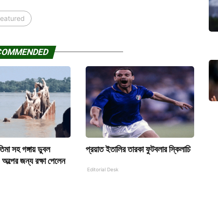
featured
COMMENDED
রতিমা সহ গঙ্গায় ডুবল
প্রয়াত ইতালির তারকা ফুটবলার স্কিলাচি
, অল্পের জন্য রক্ষা পেলেন
Editorial Desk