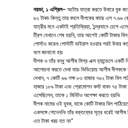
নয়ডা, ১ এপ্রিল–
অটোয় যাত্রা করতে উবারে বুক করেছি
৬২ টাকা৷ কিন্তু তার বদলে দীপকের কাছে এল ৭.৬৬ ক
যাত্রীর মনে একটাই প্রতিক্রিয়া, ‘চন্দ্রযানে চেপে
ট্রিপ যেখানে শেষ হয়নি, তার আগেই কোটি টাকার বিল প
পোস্টও করেন৷ পোস্টটি ভাইরাল হওয়ার পরই উবার কর্তৃ
বলে জানানো হয়৷
দীপক ও তাঁর বন্ধু আশীষ মিশ্র এক্স হ্যান্ডেলে একট
আলোচনা করতে দেখা যায়৷ ভিডিয়োয় আশীষ দীপককে বল
দেখান, ৭ কোটি ৬৬ লক্ষ ৮৩ হাজার ৭৬২ টাকা বিল পাঠ
হাজার ১৮৯ টাকা এবং প্রোমোশন কস্ট বাবদ ৭৫ টাকা
এসেছিলেন, তাকে ১ মিনিটও অপেক্ষা করতে হয়নি৷
দীপক নামের ওই যুবক, যাকে কোটি টাকার বিল পাঠিয়েছ
একসঙ্গে গোনেননি৷ তাঁর বক্তব্যের সূত্র ধরেই আশীষ ম
এত টাকা খরচ হত না৷”