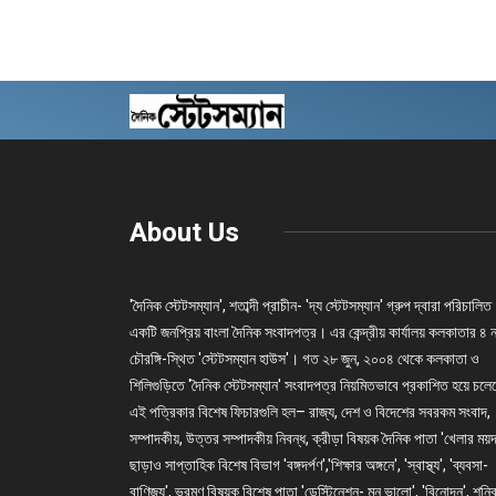
About Us
'দৈনিক স্টেটসম্যান', শতাব্দী প্রাচীন- 'দ্য স্টেটসম্যান' গ্রুপ দ্বারা পরিচালিত
একটি জনপ্রিয় বাংলা দৈনিক সংবাদপত্র। এর কেন্দ্রীয় কার্যালয় কলকাতার ৪ 
চৌরঙ্গি-স্থিত 'স্টেটসম্যান হাউস'। গত ২৮ জুন, ২০০৪ থেকে কলকাতা ও
শিলিগুড়িতে 'দৈনিক স্টেটসম্যান' সংবাদপত্র নিয়মিতভাবে প্রকাশিত হয়ে চল
এই পত্রিকার বিশেষ ফিচারগুলি হল– রাজ্য, দেশ ও বিদেশের সবরকম সংবাদ,
সম্পাদকীয়, উত্তর সম্পাদকীয় নিবন্ধ, ক্রীড়া বিষয়ক দৈনিক পাতা 'খেলার ময়দ
ছাড়াও সাপ্তাহিক বিশেষ বিভাগ 'বঙ্গদর্পণ','শিক্ষার অঙ্গনে', 'স্বাস্থ্য', 'ব্যবসা-
বাণিজ্য', ভ্রমণ বিষয়ক বিশেষ পাতা 'ডেস্টিনেশন- মন ভালো', 'বিনোদন', শনি