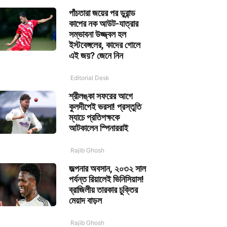
পাঁচতারা জয়ের পর ডুরান্ড
কাপের নক আউট-যাত্রার
সম্ভাবনা উজ্জ্বল হল
ইস্টবেঙ্গলের, কাদের গোলে
এই জয়? জেনে নিন
Editorial Desk
শ্রীলঙ্কা সফরের আগে
কুলদীপেই ভরসা! প্রস্তুতি
ম্যাচে প্রতিপক্ষকে
আটকালেন স্পিনাররাই
Rajib Ghosh
জল্পনার অবসান, ২০৩২ সাল
পর্যন্ত রিয়ালেই ভিনিসিয়াস!
ব্রাজিলীয় তারকার চুক্তির
মেয়াদ বাড়ল
Rajib Ghosh