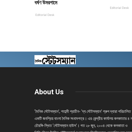
বর্ষণ উমরগামে
Editorial Desk
Editorial Desk
About Us
'দৈনিক স্টেটসম্যান', শতাব্দী প্রাচীন- 'দ্য স্টেটসম্যান' গ্রুপ দ্বারা পরিচালিত
একটি জনপ্রিয় বাংলা দৈনিক সংবাদপত্র। এর কেন্দ্রীয় কার্যালয় কলকাতার ৪ 
চৌরঙ্গি-স্থিত 'স্টেটসম্যান হাউস'। গত ২৮ জুন, ২০০৪ থেকে কলকাতা ও