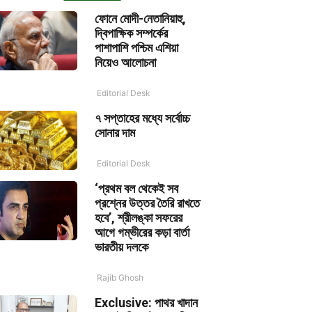
ফোনে মোদী-নেতানিয়াহু,
দ্বিপাক্ষিক সম্পর্কের
পাশাপাশি পশ্চিম এশিয়া
নিয়েও আলোচনা
Editorial Desk
৭ সপ্তাহের মধ্যে সর্বোচ্চ
সোনার দাম
Editorial Desk
‘প্রথম বল থেকেই সব
প্রশ্নের উত্তর তৈরি রাখতে
হবে’, শ্রীলঙ্কা সফরের
আগে গম্ভীরের কড়া বার্তা
ভারতীয় দলকে
Rajib Ghosh
Exclusive: পাথর খাদান