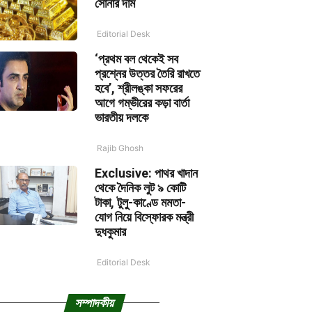
সোনার দাম
Editorial Desk
‘প্রথম বল থেকেই সব
প্রশ্নের উত্তর তৈরি রাখতে
হবে’, শ্রীলঙ্কা সফরের
আগে গম্ভীরের কড়া বার্তা
ভারতীয় দলকে
Rajib Ghosh
Exclusive: পাথর খাদান
থেকে দৈনিক লুট ৯ কোটি
টাকা, টুলু-কাণ্ডে মমতা-
যোগ নিয়ে বিস্ফোরক মন্ত্রী
দুধকুমার
Editorial Desk
সম্পাদকীয়