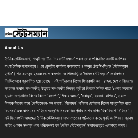
About Us
'দৈনিক স্টেটসম্যান', শতাব্দী প্রাচীন- 'দ্য স্টেটসম্যান' গ্রুপ দ্বারা পরিচালিত একটি জনপ্রিয়
বাংলা দৈনিক সংবাদপত্র। এর কেন্দ্রীয় কার্যালয় কলকাতার ৪ নম্বর চৌরঙ্গি-স্থিত 'স্টেটসম্যান
হাউস'। গত ২৮ জুন, ২০০৪ থেকে কলকাতা ও শিলিগুড়িতে 'দৈনিক স্টেটসম্যান' সংবাদপত্র
নিয়মিতভাবে প্রকাশিত হয়ে চলেছে। এই পত্রিকার বিশেষ ফিচারগুলি হল– রাজ্য, দেশ ও বিদেশের
সবরকম সংবাদ, সম্পাদকীয়, উত্তর সম্পাদকীয় নিবন্ধ, ক্রীড়া বিষয়ক দৈনিক পাতা 'খেলার ময়দানে'
ছাড়াও সাপ্তাহিক বিশেষ বিভাগ 'বঙ্গদর্পণ','শিক্ষার অঙ্গনে', 'স্বাস্থ্য', 'ব্যবসা- বাণিজ্য', ভ্রমণ
বিষয়ক বিশেষ পাতা 'ডেস্টিনেশন- মন ভালো', 'বিনোদন', শনিবার ছোটদের বিশেষ সাপ্তাহিক পাতা
'রংবেরং' এবং রবিবারের সাহিত্য সংস্কৃতি বিষয়ক তিন পৃষ্ঠার বিশেষ সাপ্তাহিক বিভাগ 'বিচিত্রা'।
এই ফিচারগুলি আমাদের 'দৈনিক স্টেটসম্যান' সংবাদপত্রের পাঠকদের কাছে খুবই জনপ্রিয়। প্রথম
সারির গুণমান সম্পন্ন খবর পরিবেশনই হল 'দৈনিক স্টেটসম্যান' সংবাদপত্রের একমাত্র লক্ষ্য।