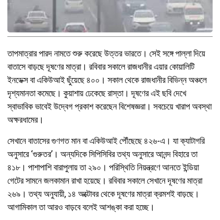
তাপমাত্রার পারদ নামতে শুরু করেছে উত্তর ভারতে। সেই সঙ্গে পাল্লা দিয়ে
বাতাসে বাড়ছে দূষণের মাত্রা। রবিবার সকালে রাজধানীর এয়ার কোয়ালিটি
ইনডেক্স বা একিউআই ছুঁয়েছে ৪০০। সকাল থেকে রাজধানীর বিভিন্ন অঞ্চলে
দৃশ্যমানতা কমেছে। কুয়াশায় ঢেকেছে রাস্তা। দূষণের এই ছবি দেখে
স্বাভাবিক ভাবেই উদ্বেগ প্রকাশ করেছেন বিশেষজ্ঞরা। সবচেয়ে খারাপ অবস্থা
অক্ষরধামের।
সেখানে বাতাসের গুণগত মান বা একিউআই পৌঁছেছে ৪২৬-এ। যা ক্যাটাগরি
অনুসারে ‘গুরুতর’। অন্যদিকে সিপিসিবির তথ্য অনুসারে আনন্দ বিহারে তা
৪১৮। পাশাপাশি বারাপুলায় তা ২৯০। পরিস্থিতি নিয়ন্ত্রণে আনতে ইন্ডিয়া
গেটের সামনে জলকামান রাখা হয়েছে। রবিবার সকালে সেখানে দূষণের মাত্রা
২৬৯। তথ্য অনুযায়ী, ১৪ অক্টোবর থেকে দূষণের মাত্রা ক্রমশই বাড়ছে।
আগামিকাল তা আরও বাড়বে বলেই আশঙ্কা করা হচ্ছে।