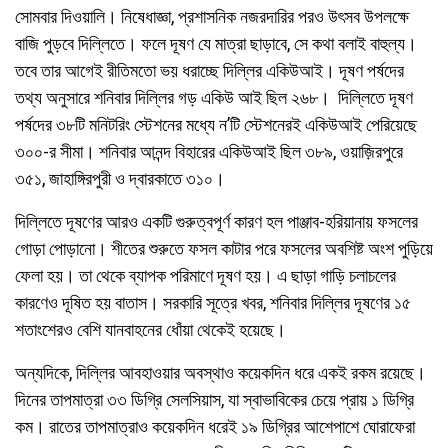
সোমবার দিওয়ালি। নিষেধাজ্ঞা, প্রশাসনিক নজরদারির পরও উৎসব উপলক্ষে
বাজি পুড়বে দিল্লিতে। ফলে দূষণ যে মাত্রা ছাড়াবে, সে কথা বলাই বাহুল্য।
তবে তার আগেই রীতিমতো ভয় ধরাচ্ছে দিল্লির একিউআই। দূষণ পর্ষদের
তথ্য অনুসারে শনিবার দিল্লির গড় একিউ আই ছিল ২৬৮। দিল্লিতে দূষণ
পর্ষদের ৩৮টি মনিটরিং স্টেশনের মধ্যে ন’টি স্টেশনেরই একিউআই পেরিয়েছে
৩০০-র সীমা। শনিবার আনন্দ বিহারের একিউআই ছিল ৩৮৯, ওয়াজ়িরপুরে
৩৫১, জাহাঙ্গিরপুরী ও দ্বারকাতে ৩১০।
দিল্লিতে দূষণের আরও একটি গুরুত্বপূর্ণ কারণ হল পাঞ্জাব-হরিয়ানায় ফসলের
গোড়া পোড়ানো। শীতের শুরুতে ফসল কাটার পরে ফসলের অবশিষ্ট অংশ পুড়িয়ে
ফেলা হয়। তা থেকে ব্যাপক পরিমাণে দূষণ হয়। এ ছাড়া গাড়ি চলাচলের
কারণেও দূষিত হয় বাতাস। সরকারি সূত্রে খবর, শনিবার দিল্লির দূষণের ১৫
শতাংশেরও বেশি যানবাহনের ধোঁয়া থেকেই হয়েছে।
অন্যদিকে, দিল্লির আবহাওয়ার অবস্থাও কয়েকদিন ধরে একই রকম রয়েছে।
দিনের তাপমাত্রা ৩৩ ডিগ্রি সেলসিয়াস, যা স্বাভাবিকের চেয়ে প্রায় ১ ডিগ্রি
কম। রাতের তাপমাত্রাও কয়েকদিন ধরেই ১৯ ডিগ্রির আশেপাশে ঘোরাফেরা