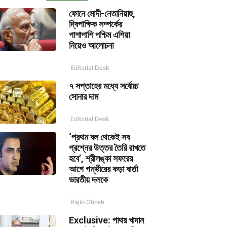
ফোনে মোদী-নেতানিয়াহু,
দ্বিপাক্ষিক সম্পর্কের
পাশাপাশি পশ্চিম এশিয়া
নিয়েও আলোচনা
Editorial Desk
৭ সপ্তাহের মধ্যে সর্বোচ্চ
সোনার দাম
Editorial Desk
‘প্রথম বল থেকেই সব
প্রশ্নের উত্তর তৈরি রাখতে
হবে’, শ্রীলঙ্কা সফরের
আগে গম্ভীরের কড়া বার্তা
ভারতীয় দলকে
Rajib Ghosh
Exclusive: পাথর খাদান