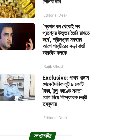
সোনার দাম
Editorial Desk
‘প্রথম বল থেকেই সব
প্রশ্নের উত্তর তৈরি রাখতে
হবে’, শ্রীলঙ্কা সফরের
আগে গম্ভীরের কড়া বার্তা
ভারতীয় দলকে
Rajib Ghosh
Exclusive: পাথর খাদান
থেকে দৈনিক লুট ৯ কোটি
টাকা, টুলু-কাণ্ডে মমতা-
যোগ নিয়ে বিস্ফোরক মন্ত্রী
দুধকুমার
Editorial Desk
সম্পাদকীয়