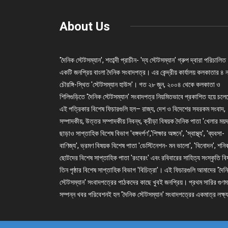
About Us
'দৈনিক স্টেটসম্যান', শতাব্দী প্রাচীন- 'দ্য স্টেটসম্যান' গ্রুপ দ্বারা পরিচালিত
একটি জনপ্রিয় বাংলা দৈনিক সংবাদপত্র। এর কেন্দ্রীয় কার্যালয় কলকাতার ৪ 
চৌরঙ্গি-স্থিত 'স্টেটসম্যান হাউস'। গত ২৮ জুন, ২০০৪ থেকে কলকাতা ও
শিলিগুড়িতে 'দৈনিক স্টেটসম্যান' সংবাদপত্র নিয়মিতভাবে প্রকাশিত হয়ে চল
এই পত্রিকার বিশেষ ফিচারগুলি হল– রাজ্য, দেশ ও বিদেশের সবরকম সংবাদ,
সম্পাদকীয়, উত্তর সম্পাদকীয় নিবন্ধ, ক্রীড়া বিষয়ক দৈনিক পাতা 'খেলার ময়দ
ছাড়াও সাপ্তাহিক বিশেষ বিভাগ 'বঙ্গদর্পণ','শিক্ষার অঙ্গনে', 'স্বাস্থ্য', 'ব্যবসা-
বাণিজ্য', ভ্রমণ বিষয়ক বিশেষ পাতা 'ডেস্টিনেশন- মন ভালো', 'বিনোদন', শনি
ছোটদের বিশেষ সাপ্তাহিক পাতা 'রংবেরং' এবং রবিবারের সাহিত্য সংস্কৃতি ব
তিন পৃষ্ঠার বিশেষ সাপ্তাহিক বিভাগ 'বিচিত্রা'। এই ফিচারগুলি আমাদের 'দৈন
স্টেটসম্যান' সংবাদপত্রের পাঠকদের কাছে খুবই জনপ্রিয়। প্রথম সারির গুণম
সম্পন্ন খবর পরিবেশনই হল 'দৈনিক স্টেটসম্যান' সংবাদপত্রের একমাত্র লক্ষ