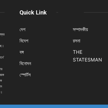
Quick Link
দেশ
সম্পাদকীয়
নম্বর
বিদেশ
রসনা
েছে।
বঙ্গ
THE
ানে'
STATESMAN
বিনোদন
বার
স্পোর্টস
িষয়ক
িক
ান
্য।