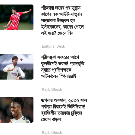
পাঁচতারা জয়ের পর ডুরান্ড
কাপের নক আউট-যাত্রার
সম্ভাবনা উজ্জ্বল হল
ইস্টবেঙ্গলের, কাদের গোলে
এই জয়? জেনে নিন
Editorial Desk
শ্রীলঙ্কা সফরের আগে
কুলদীপেই ভরসা! প্রস্তুতি
ম্যাচে প্রতিপক্ষকে
আটকালেন স্পিনাররাই
Rajib Ghosh
জল্পনার অবসান, ২০৩২ সাল
পর্যন্ত রিয়ালেই ভিনিসিয়াস!
ব্রাজিলীয় তারকার চুক্তির
মেয়াদ বাড়ল
Rajib Ghosh