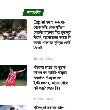
সম্পাদকীয়
Explainer: ককরোচ
থেকে গুলি: ফের সুপ্রিম
কোর্টের মন্তব্য ঘিরে চূড়ান্ত
বিতর্ক, আন্দোলনের সলতে কি
আবার পাকাচ্ছে সুপ্রিম কোর্ট
নিজেই
Editorial Desk
পাঁচতারা জয়ের পর ডুরান্ড
কাপের নক আউট-যাত্রার
সম্ভাবনা উজ্জ্বল হল
ইস্টবেঙ্গলের, কাদের গোলে
এই জয়? জেনে নিন
Editorial Desk
শ্রীলঙ্কা সফরের আগে