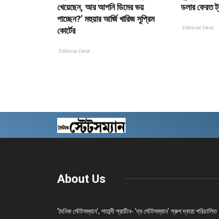
খেয়েছেন, আর আপনি ডিমের ভয়
ডলার ফেরত ট্
পাচ্ছেন?’ মহুয়ার আর্জি খারিজ সুপ্রিম
Editorial Desk
কোর্টের
Editorial Desk
About Us
'দৈনিক স্টেটসম্যান', শতাব্দী প্রাচীন- 'দ্য স্টেটসম্যান' গ্রুপ দ্বারা পরিচালিত