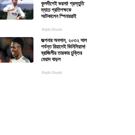
কুলদীপেই ভরসা! প্রস্তুতি
ম্যাচে প্রতিপক্ষকে
আটকালেন স্পিনাররাই
Rajib Ghosh
জল্পনার অবসান, ২০৩২ সাল
পর্যন্ত রিয়ালেই ভিনিসিয়াস!
ব্রাজিলীয় তারকার চুক্তির
মেয়াদ বাড়ল
Rajib Ghosh