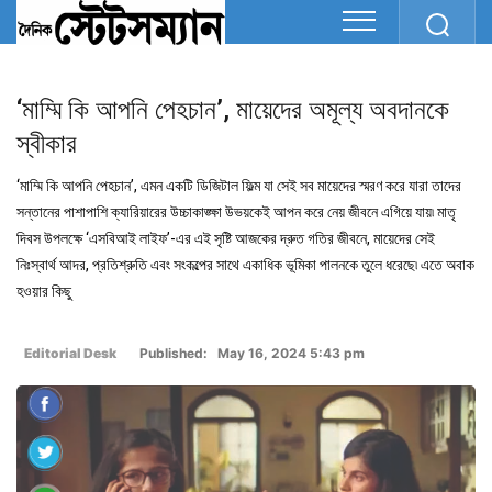
‘মাম্মি কি আপনি পেহচান’, মায়েদের অমূল্য অবদানকে
স্বীকার
‘মাম্মি কি আপনি পেহচান’, এমন একটি ডিজিটাল ফিল্ম যা সেই সব মায়েদের স্মরণ করে যারা তাদের
সন্তানের পাশাপাশি ক্যারিয়ারের উচ্চাকাঙ্ক্ষা উভয়কেই আপন করে নেয় জীবনে এগিয়ে যায়৷ মাতৃ
দিবস উপলক্ষে ‘এসবিআই লাইফ’-এর এই সৃষ্টি আজকের দ্রুত গতির জীবনে, মায়েদের সেই
নিঃস্বার্থ আদর, প্রতিশ্রুতি এবং সংকল্পের সাথে একাধিক ভূমিকা পালনকে তুলে ধরেছে৷ এতে অবাক
হওয়ার কিছু
Editorial Desk
Published: May 16, 2024 5:43 pm