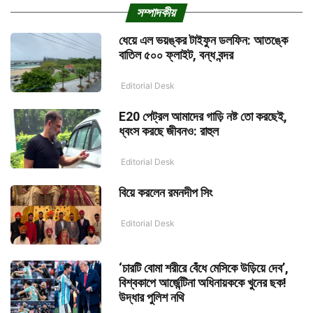
সম্পাদকীয়
ধেয়ে এল ভয়ঙ্কর টাইফুন ডলফিন: আতঙ্কে
বাতিল ৫০০ ফ্লাইট, বন্ধ বন্দর
Editorial Desk
E20 পেট্রল আমাদের গাড়ি নষ্ট তো করছেই,
ধ্বংস করছে জীবনও: রাহুল
Editorial Desk
বিয়ে করলেন রমনদীপ সিং
Editorial Desk
‘চারটি বোমা শরীরে বেঁধে মেসিকে উড়িয়ে দেব’,
বিশ্বকাপে আর্জেন্টিনা অধিনায়ককে খুনের ছক!
উদ্ধার পুলিশ নথি