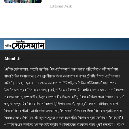
Editorial Desk
About Us
'দৈনিক স্টেটসম্যান', শতাব্দী প্রাচীন- 'দ্য স্টেটসম্যান' গ্রুপ দ্বারা পরিচালিত একটি জনপ্রিয়
বাংলা দৈনিক সংবাদপত্র। এর কেন্দ্রীয় কার্যালয় কলকাতার ৪ নম্বর চৌরঙ্গি-স্থিত 'স্টেটসম্যান
হাউস'। গত ২৮ জুন, ২০০৪ থেকে কলকাতা ও শিলিগুড়িতে 'দৈনিক স্টেটসম্যান' সংবাদপত্র
নিয়মিতভাবে প্রকাশিত হয়ে চলেছে। এই পত্রিকার বিশেষ ফিচারগুলি হল– রাজ্য, দেশ ও বিদেশের
সবরকম সংবাদ, সম্পাদকীয়, উত্তর সম্পাদকীয় নিবন্ধ, ক্রীড়া বিষয়ক দৈনিক পাতা 'খেলার ময়দানে'
ছাড়াও সাপ্তাহিক বিশেষ বিভাগ 'বঙ্গদর্পণ','শিক্ষার অঙ্গনে', 'স্বাস্থ্য', 'ব্যবসা- বাণিজ্য', ভ্রমণ
বিষয়ক বিশেষ পাতা 'ডেস্টিনেশন- মন ভালো', 'বিনোদন', শনিবার ছোটদের বিশেষ সাপ্তাহিক পাতা
'রংবেরং' এবং রবিবারের সাহিত্য সংস্কৃতি বিষয়ক তিন পৃষ্ঠার বিশেষ সাপ্তাহিক বিভাগ 'বিচিত্রা'।
এই ফিচারগুলি আমাদের 'দৈনিক স্টেটসম্যান' সংবাদপত্রের পাঠকদের কাছে খুবই জনপ্রিয়। প্রথম