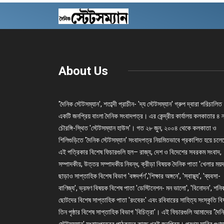
About Us
'দৈনিক স্টেটসম্যান', শতাব্দী প্রাচীন- 'দ্য স্টেটসম্যান' গ্রুপ দ্বারা পরিচালিত
একটি জনপ্রিয় বাংলা দৈনিক সংবাদপত্র। এর কেন্দ্রীয় কার্যালয় কলকাতার ৪ 
চৌরঙ্গি-স্থিত 'স্টেটসম্যান হাউস'। গত ২৮ জুন, ২০০৪ থেকে কলকাতা ও
শিলিগুড়িতে 'দৈনিক স্টেটসম্যান' সংবাদপত্র নিয়মিতভাবে প্রকাশিত হয়ে চল
এই পত্রিকার বিশেষ ফিচারগুলি হল– রাজ্য, দেশ ও বিদেশের সবরকম সংবাদ,
সম্পাদকীয়, উত্তর সম্পাদকীয় নিবন্ধ, ক্রীড়া বিষয়ক দৈনিক পাতা 'খেলার ময়দ
ছাড়াও সাপ্তাহিক বিশেষ বিভাগ 'বঙ্গদর্পণ','শিক্ষার অঙ্গনে', 'স্বাস্থ্য', 'ব্যবসা-
বাণিজ্য', ভ্রমণ বিষয়ক বিশেষ পাতা 'ডেস্টিনেশন- মন ভালো', 'বিনোদন', শনি
ছোটদের বিশেষ সাপ্তাহিক পাতা 'রংবেরং' এবং রবিবারের সাহিত্য সংস্কৃতি ব
তিন পৃষ্ঠার বিশেষ সাপ্তাহিক বিভাগ 'বিচিত্রা'। এই ফিচারগুলি আমাদের 'দৈন
স্টেটসম্যান' সংবাদপত্রের পাঠকদের কাছে খুবই জনপ্রিয়। প্রথম সারির গুণম