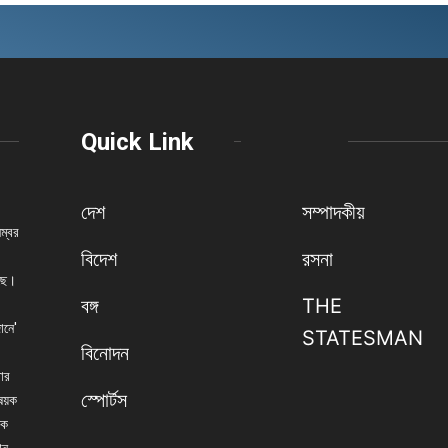
Quick Link
দেশ
সম্পাদকীয়
নম্বর
বিদেশ
রসনা
েছে।
বঙ্গ
THE
ানে'
STATESMAN
বিনোদন
বার
স্পোর্টস
িষয়ক
িক
ান