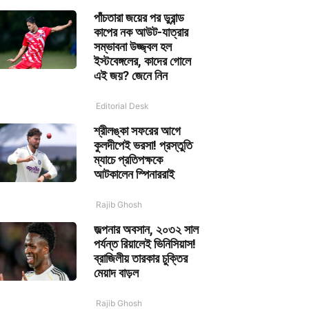
পাঁচতারা জয়ের পর ডুরান্ড
কাপের নক আউট-যাত্রার
সম্ভাবনা উজ্জ্বল হল
ইস্টবেঙ্গলের, কাদের গোলে
এই জয়? জেনে নিন
Editorial Desk
শ্রীলঙ্কা সফরের আগে
কুলদীপেই ভরসা! প্রস্তুতি
ম্যাচে প্রতিপক্ষকে
আটকালেন স্পিনাররাই
Rajib Ghosh
জল্পনার অবসান, ২০৩২ সাল
পর্যন্ত রিয়ালেই ভিনিসিয়াস!
ব্রাজিলীয় তারকার চুক্তির
মেয়াদ বাড়ল
Rajib Ghosh