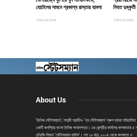
হোটেলের সামনে প্রকাশ্য রাস্তায় হামলা
নিহত দুষ্কৃতী 
Editorial Desk
Editorial Desk
About Us
'দৈনিক স্টেটসম্যান', শতাব্দী প্রাচীন- 'দ্য স্টেটসম্যান' গ্রুপ দ্বারা পরিচালিত
একটি জনপ্রিয় বাংলা দৈনিক সংবাদপত্র। এর কেন্দ্রীয় কার্যালয় কলকাতার ৪ 
চৌরঙ্গি-স্থিত 'স্টেটসম্যান হাউস'। গত ২৮ জুন, ২০০৪ থেকে কলকাতা ও