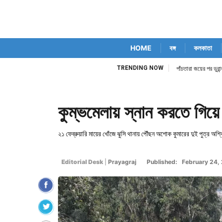
HOME
বঙ্গ
কলকাতা
TRENDING NOW
িম কোর্ট নিজেই
পাঁচতারা জয়ের পর ডুর
কুম্ভমেলায় স্নান করতে গিয়ে স্
২১ ফেব্রুয়ারি মায়ের খোঁজে ঝুসি থানায় পৌঁছন অশোক কুমারের দুই পুত্র অশ্
Editorial Desk
|
Prayagraj
Published: February 24,