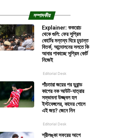
সম্পাদকীয়
Explainer: ককরোচ
থেকে গুলি: ফের সুপ্রিম
কোর্টের মন্তব্য ঘিরে চূড়ান্ত
বিতর্ক, আন্দোলনের সলতে কি
আবার পাকাচ্ছে সুপ্রিম কোর্ট
নিজেই
Editorial Desk
পাঁচতারা জয়ের পর ডুরান্ড
কাপের নক আউট-যাত্রার
সম্ভাবনা উজ্জ্বল হল
ইস্টবেঙ্গলের, কাদের গোলে
এই জয়? জেনে নিন
Editorial Desk
শ্রীলঙ্কা সফরের আগে