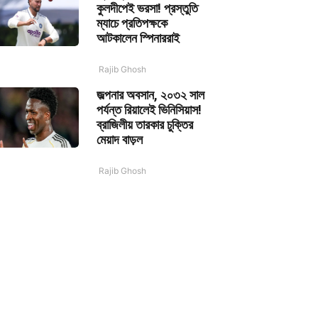
কুলদীপেই ভরসা! প্রস্তুতি
ম্যাচে প্রতিপক্ষকে
আটকালেন স্পিনাররাই
Rajib Ghosh
জল্পনার অবসান, ২০৩২ সাল
পর্যন্ত রিয়ালেই ভিনিসিয়াস!
ব্রাজিলীয় তারকার চুক্তির
মেয়াদ বাড়ল
Rajib Ghosh