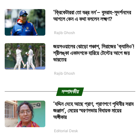
‘ক্রিকেটাররা তো যন্ত্র নন’– বুমরাহ-সুদর্শনদের
আগলে কেন এ কথা বললেন লক্ষ্মণ?
Rajib Ghosh
জয়সওয়ালের ঝোড়ো পঞ্চাশ, সিরাজের ‘ক্যামিও’!
শ্রীলঙ্কা একাদশকে হারিয়ে টেস্টের আগে জয়
ভারতের
Rajib Ghosh
সম্পাদকীয়
‘যদ্দিন দেহে আছে প্রাণ, প্রাণপণে পৃথিবীর সরাব
জঞ্জাল’, মেয়ের স্মরণসভায় বিধায়ক মায়ের
অঙ্গীকার
Editorial Desk