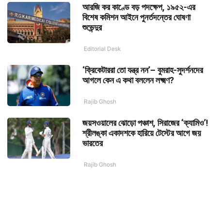
আরজি কর কাণ্ডে বড় পদক্ষেপ, ১৯৫২-এর
বিশেষ কমিশন আইনে পুনর্তদন্তের ঘোষণা
শুভেন্দুর
Editorial Desk
‘ক্রিকেটাররা তো যন্ত্র নন’– বুমরাহ-সুদর্শনদের
আগলে কেন এ কথা বললেন লক্ষ্মণ?
Rajib Ghosh
জয়সওয়ালের ঝোড়ো পঞ্চাশ, সিরাজের ‘ক্যামিও’!
শ্রীলঙ্কা একাদশকে হারিয়ে টেস্টের আগে জয়
ভারতের
Rajib Ghosh