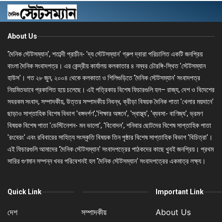
About Us
'দৈনিক স্টেটসম্যান', শতাব্দী প্রাচীন- 'দ্য স্টেটসম্যান' গ্রুপ দ্বারা পরিচালিত একটি জনপ্রিয়
বাংলা দৈনিক সংবাদপত্র। এর কেন্দ্রীয় কার্যালয় কলকাতার ৪ নম্বর চৌরঙ্গি-স্থিত 'স্টেটসম্যান
হাউস'। গত ২৮ জুন, ২০০৪ থেকে কলকাতা ও শিলিগুড়িতে 'দৈনিক স্টেটসম্যান' সংবাদপত্র
নিয়মিতভাবে প্রকাশিত হয়ে চলেছে। এই পত্রিকার বিশেষ ফিচারগুলি হল– রাজ্য, দেশ ও বিদেশের
সবরকম সংবাদ, সম্পাদকীয়, উত্তর সম্পাদকীয় নিবন্ধ, ক্রীড়া বিষয়ক দৈনিক পাতা 'খেলার ময়দানে'
ছাড়াও সাপ্তাহিক বিশেষ বিভাগ 'বঙ্গদর্পণ','শিক্ষার অঙ্গনে', 'স্বাস্থ্য', 'ব্যবসা- বাণিজ্য', ভ্রমণ
বিষয়ক বিশেষ পাতা 'ডেস্টিনেশন- মন ভালো', 'বিনোদন', শনিবার ছোটদের বিশেষ সাপ্তাহিক পাতা
'রংবেরং' এবং রবিবারের সাহিত্য সংস্কৃতি বিষয়ক তিন পৃষ্ঠার বিশেষ সাপ্তাহিক বিভাগ 'বিচিত্রা'।
এই ফিচারগুলি আমাদের 'দৈনিক স্টেটসম্যান' সংবাদপত্রের পাঠকদের কাছে খুবই জনপ্রিয়। প্রথম
সারির গুণমান সম্পন্ন খবর পরিবেশনই হল 'দৈনিক স্টেটসম্যান' সংবাদপত্রের একমাত্র লক্ষ্য।
Quick Link
Important Link
দেশ
সম্পাদকীয়
About Us