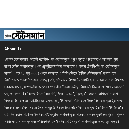
About Us
'দৈনিক স্টেটসম্যান', শতাব্দী প্রাচীন- 'দ্য স্টেটসম্যান' গ্রুপ দ্বারা পরিচালিত একটি জনপ্রিয়
বাংলা দৈনিক সংবাদপত্র। এর কেন্দ্রীয় কার্যালয় কলকাতার ৪ নম্বর চৌরঙ্গি-স্থিত 'স্টেটসম্যান
হাউস'। গত ২৮ জুন, ২০০৪ থেকে কলকাতা ও শিলিগুড়িতে 'দৈনিক স্টেটসম্যান' সংবাদপত্র
নিয়মিতভাবে প্রকাশিত হয়ে চলেছে। এই পত্রিকার বিশেষ ফিচারগুলি হল– রাজ্য, দেশ ও বিদেশের
সবরকম সংবাদ, সম্পাদকীয়, উত্তর সম্পাদকীয় নিবন্ধ, ক্রীড়া বিষয়ক দৈনিক পাতা 'খেলার ময়দানে'
ছাড়াও সাপ্তাহিক বিশেষ বিভাগ 'বঙ্গদর্পণ','শিক্ষার অঙ্গনে', 'স্বাস্থ্য', 'ব্যবসা- বাণিজ্য', ভ্রমণ
বিষয়ক বিশেষ পাতা 'ডেস্টিনেশন- মন ভালো', 'বিনোদন', শনিবার ছোটদের বিশেষ সাপ্তাহিক পাতা
'রংবেরং' এবং রবিবারের সাহিত্য সংস্কৃতি বিষয়ক তিন পৃষ্ঠার বিশেষ সাপ্তাহিক বিভাগ 'বিচিত্রা'।
এই ফিচারগুলি আমাদের 'দৈনিক স্টেটসম্যান' সংবাদপত্রের পাঠকদের কাছে খুবই জনপ্রিয়। প্রথম
সারির গুণমান সম্পন্ন খবর পরিবেশনই হল 'দৈনিক স্টেটসম্যান' সংবাদপত্রের একমাত্র লক্ষ্য।