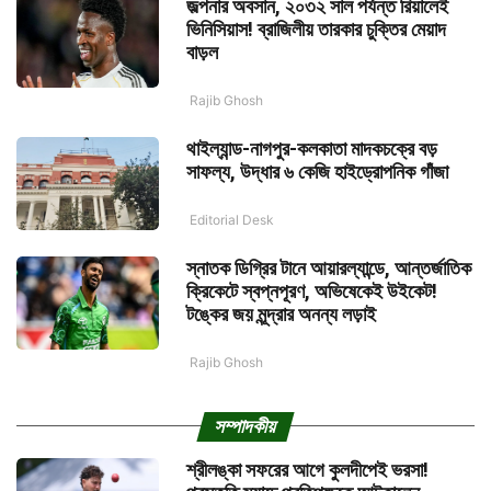
জল্পনার অবসান, ২০৩২ সাল পর্যন্ত রিয়ালেই
ভিনিসিয়াস! ব্রাজিলীয় তারকার চুক্তির মেয়াদ
বাড়ল
Rajib Ghosh
থাইল্যান্ড-নাগপুর-কলকাতা মাদকচক্রে বড়
সাফল্য, উদ্ধার ৬ কেজি হাইড্রোপনিক গাঁজা
Editorial Desk
স্নাতক ডিগ্রির টানে আয়ারল্যান্ডে, আন্তর্জাতিক
ক্রিকেটে স্বপ্নপূরণ, অভিষেকেই উইকেট!
টঙ্কের জয় মূন্দ্রার অনন্য লড়াই
Rajib Ghosh
সম্পাদকীয়
শ্রীলঙ্কা সফরের আগে কুলদীপেই ভরসা!