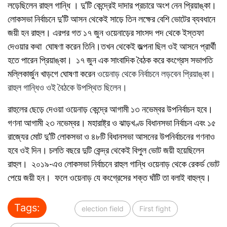
লড়েছিলেন রাহুল গান্ধি । দু’টি কেন্দ্রেই দাদার প্রচারে অংশ নেন প্রিয়াঙ্কা।
লোকসভা নির্বাচনে দু’টি আসন থেকেই সাড়ে তিন লক্ষের বেশি ভোটের ব্যবধানে
জয়ী হন রাহুল। এরপর গত ১৭ জুন ওয়েনাড়ের সাংসদ পদ থেকে ইস্তফা
দেওয়ার কথা ঘোষণা করেন তিনি।তখন থেকেই জল্পনা ছিল ওই আসনে প্রার্থী
হতে পারেন প্রিয়াঙ্কা। ১৭ জুন এক সাংবাদিক বৈঠক করে কংগ্রেস সভাপতি
মল্লিকার্জুন খাড়গে ঘোষণা করেন
ওয়েনাড় থেকে নির্বাচনে লড়বেন প্রিয়াঙ্কা।
রাহুল গান্ধিও ওই বৈঠকে উপস্থিত ছিলেন।
রাহুলের ছেড়ে দেওয়া ওয়েনাড় কেন্দ্রে আগামী ১৩ নভেম্বর উপনির্বাচন হবে।
গণনা আগামী ২৩ নভেম্বর। মহারাষ্ট্র ও ঝাড়খণ্ড বিধানসভা নির্বাচন এবং ১৫
রাজ্যের মোট দু’টি লোকসভা ও ৪৮টি বিধানসভা আসনের উপনির্বাচনের গণনাও
হবে ওই দিন। চলতি বছরে দুটি কেন্দ্র থেকেই বিপুল ভোট জয়ী হয়েছিলেন
রাহুল। ২০১৯-এও লোকসভা নির্বাচনে রাহুল গান্ধি ওয়েনাড় থেকে রেকর্ড ভোট
পেয়ে জয়ী হন। ফলে ওয়েনাড় যে কংগ্রেসের শক্ত ঘাঁটি তা বলাই বাহুল্য।
Tags:
election field
First fight