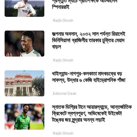
প্রস্তুতি ম্যাচে প্রতিপক্ষকে আটকালেন
স্পিনাররাই
Rajib Ghosh
জল্পনার অবসান, ২০৩২ সাল পর্যন্ত রিয়ালেই
ভিনিসিয়াস! ব্রাজিলীয় তারকার চুক্তির মেয়াদ
বাড়ল
Rajib Ghosh
থাইল্যান্ড-নাগপুর-কলকাতা মাদকচক্রে বড়
সাফল্য, উদ্ধার ৬ কেজি হাইড্রোপনিক গাঁজা
Editorial Desk
স্নাতক ডিগ্রির টানে আয়ারল্যান্ডে, আন্তর্জাতিক
ক্রিকেটে স্বপ্নপূরণ, অভিষেকেই উইকেট!
টঙ্কের জয় মূন্দ্রার অনন্য লড়াই
Rajib Ghosh