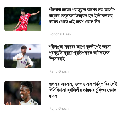
পাঁচতারা জয়ের পর ডুরান্ড কাপের নক আউট-
যাত্রার সম্ভাবনা উজ্জ্বল হল ইস্টবেঙ্গলের,
কাদের গোলে এই জয়? জেনে নিন
Editorial Desk
শ্রীলঙ্কা সফরের আগে কুলদীপেই ভরসা!
প্রস্তুতি ম্যাচে প্রতিপক্ষকে আটকালেন
স্পিনাররাই
Rajib Ghosh
জল্পনার অবসান, ২০৩২ সাল পর্যন্ত রিয়ালেই
ভিনিসিয়াস! ব্রাজিলীয় তারকার চুক্তির মেয়াদ
বাড়ল
Rajib Ghosh