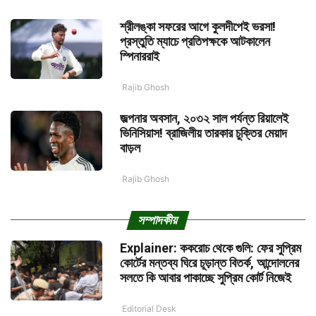
শ্রীলঙ্কা সফরের আগে কুলদীপেই ভরসা!
প্রস্তুতি ম্যাচে প্রতিপক্ষকে আটকালেন
স্পিনাররাই
Rajib Ghosh
জল্পনার অবসান, ২০৩২ সাল পর্যন্ত রিয়ালেই
ভিনিসিয়াস! ব্রাজিলীয় তারকার চুক্তির মেয়াদ
বাড়ল
Rajib Ghosh
সম্পাদকীয়
Explainer: ককরোচ থেকে গুলি: ফের সুপ্রিম
কোর্টের মন্তব্য ঘিরে চূড়ান্ত বিতর্ক, আন্দোলনের
সলতে কি আবার পাকাচ্ছে সুপ্রিম কোর্ট নিজেই
Editorial Desk