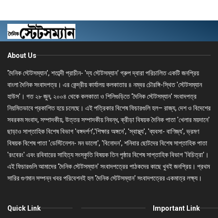
About Us
'দৈনিক স্টেটসম্যান', শতাব্দী প্রাচীন- 'দ্য স্টেটসম্যান' গ্রুপ দ্বারা পরিচালিত একটি জনপ্রিয়
বাংলা দৈনিক সংবাদপত্র। এর কেন্দ্রীয় কার্যালয় কলকাতার ৪ নম্বর চৌরঙ্গি-স্থিত 'স্টেটসম্যান
হাউস'। গত ২৮ জুন, ২০০৪ থেকে কলকাতা ও শিলিগুড়িতে 'দৈনিক স্টেটসম্যান' সংবাদপত্র
নিয়মিতভাবে প্রকাশিত হয়ে চলেছে। এই পত্রিকার বিশেষ ফিচারগুলি হল– রাজ্য, দেশ ও বিদেশের
সবরকম সংবাদ, সম্পাদকীয়, উত্তর সম্পাদকীয় নিবন্ধ, ক্রীড়া বিষয়ক দৈনিক পাতা 'খেলার ময়দানে'
ছাড়াও সাপ্তাহিক বিশেষ বিভাগ 'বঙ্গদর্পণ','শিক্ষার অঙ্গনে', 'স্বাস্থ্য', 'ব্যবসা- বাণিজ্য', ভ্রমণ
বিষয়ক বিশেষ পাতা 'ডেস্টিনেশন- মন ভালো', 'বিনোদন', শনিবার ছোটদের বিশেষ সাপ্তাহিক পাতা
'রংবেরং' এবং রবিবারের সাহিত্য সংস্কৃতি বিষয়ক তিন পৃষ্ঠার বিশেষ সাপ্তাহিক বিভাগ 'বিচিত্রা'।
এই ফিচারগুলি আমাদের 'দৈনিক স্টেটসম্যান' সংবাদপত্রের পাঠকদের কাছে খুবই জনপ্রিয়। প্রথম
সারির গুণমান সম্পন্ন খবর পরিবেশনই হল 'দৈনিক স্টেটসম্যান' সংবাদপত্রের একমাত্র লক্ষ্য।
Quick Link
Important Link