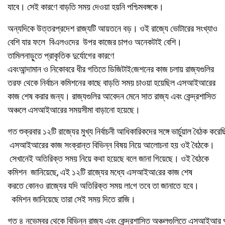
যাবে। সেই কারণে বাড়তি সময় দেওয়া হয়নি পশ্চিমবঙ্গকে।
অন্যদিকে উত্তরপ্রদেশ রাজ্যটি আয়তনে বড়। ওই রাজ্যে ভোটারের সংখ্যাও
বেশি যার ফলে বিএলওদের উপর কাজের চাপও অনেকটাই বেশি।
তামিলনাড়ুতে প্রাকৃতিক দুর্যোগের কারণে
এবং
আন্দামান ও নিকোবরে ধীর গতিতে ডিজিটাই
জে
শনের
কাজ চলায় রাজ্যগুলির
তরফ থেকে নির্বাচন কমিশনের কাছে বাড়তি সময় চাওয়া হয়েছিল এসআইআরের
কাজ শেষ করার জন্য। রাজ্যগুলির আবেদন মেনে সাত রাজ্য এবং কেন্দ্রশাসিত
অঞ্চলে
এসআইআরের সময়সীমা
বাড়ানো হয়েছে।
গত শুক্রবার ১২
টি
রাজ্যের মুখ্য নির্বাচনী আধিকারিকদের সঙ্গে ভার্চুয়াল বৈঠক
করেছ
এসআইআরের কাজ সংক্রান্ত
বিভিন্ন
বিষয় নিয়ে আলোচনা হয়
ওই বৈঠকে
।
সেখানেই
অতিরিক্ত সময় নিয়ে কথা
হয়েছে বলে জানা গিয়েছে
। ওই বৈঠকে
কমিশন
জানিয়েছে, এই ১২
টি
রাজ্যের মধ্যে এসআইআ
রের কাজ শেষ
করতে
কোনও
রাজ্যের
যদি
অতিরিক্ত সময় লা
গে তবে তা
জানাতে হবে।
কমিশন
জানিয়েছে তারা সেই সময় দিতে রাজি
।
গত ৪ নভেম্বর থেকে
বিভিন্ন
রাজ্য এবং কেন্দ্রশাসিত অঞ্চলগুলিতে এসআইআর প