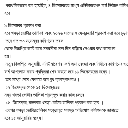
প্রাথমিকভাবে
বলা হয়েছিল, ৪ ডিসেম্বরের মধ্যে এ
নিউ
মারেশন ফর্ম নির্বাচন ক
হবে।
৯ ডিসেম্বর প্রকাশ করা
হবে
খসড়া ভোটার তালিকা এবং ২০২৬ সালের ৭ ফেব্রুয়ারি প্রকাশ
করা
হবে চূড়
তবে গত ৩০ নভেম্বর
কমিশনের তরফ
থেকে
বিজ্ঞপ্তি জারি করে
সময়সীমা
সাত দিন বাড়িয়ে দেওয়ার কথা জানা
নো
হয়।
নতুন বিজ্ঞপ্তি অনুযায়ী, এ
নিউ
মারেশন
ফর্ম জমা নেওয়া এবং
নির্বাচন
কমিশনের ও
ফর্ম
আপলোড করার প্রক্রিয়া শেষ করতে হবে ১১ ডিসেম্বরের মধ্যে।
তার মধ্যে সেরে ফেলতে হবে
বুথ ব্যবস্থাপনাও।
১২ ডিসেম্বর থেকে ১৫ ডিসেম্ব
রের
মধ্য
খসড়া ভোটার তালিকা প্রস্তুত করার কাজ
চলবে
।
১৬
ডিসেম্বর, মঙ্গলবার
খসড়া ভোটার তালিকা প্রকাশ করা হবে ।
এর
পর
খসড়া ভোটার
তালিকা সংক্রান্ত
সমস্ত
অভিযোগ
কমিশন
কে জানাতে
হবে
১৫ জানুয়ারির মধ্যে।