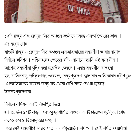
১২টি রাজ্য এবং কেন্দ্রশাসিত অঞ্চলে বর্তমানে
চলছে
এসআইআ
রের কাজ ।
এর মধ্যে মোট
সাত
টি
রাজ্য ও কেন্দ্রশাসিত অঞ্চলে এসআইআরের সময়সীমা আবার
বাড়াল
নির্বাচন কমিশন।
পশ্চিমব
ঙ্গের ক্ষেত্রে যদিও বাড়ানো হয়নি এই সময়সীমা।
আগেই সময়সীমা বৃদ্ধি করা হয়েছিল কেরলে। এবার সময়সীমা বাড়ানো
হল,
তামিলনা
ড়ু
, ছ
ত্তিশ
গঢ়, গুজরাত,
মধ্যপ্রদেশ, আন্দামান ও নিকো
বা
র
দ্বীপপুঞ্জ
এসআইআরের
কাজের
জন্য
সব থেকে বেশি সময় দেওয়া হয়েছে
উত্তরপ্রদেশকে।
নির্বাচন কমিশন একটি বিজ্ঞপ্তি দিয়ে
জানিয়েছিল
১২টি রাজ্য এবং কেন্দ্রশাসিত অঞ্চলে
এনিউমারেশন প্রক্রিয়া শেষ
করতে হবে ৪ ডিসেম্বরের মধ্যে।
পরে সেই সময়সীমা
আরও
সাত দিন
বাড়িয়েছিল
কমিশন
। সেই বর্ধিত সময়সীমা