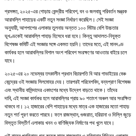
প্রসঙ্গত, ২০২৫-এর গোড়ায় কেন্দ্রীয় পরিবেশ, বন ও জলবায়ু পরিবর্তন মন্ত্রক
আরাবল্লি পাহাড়ের একটি নতুন সংজ্ঞা নির্ধারণ করেছিল। সেই সংজ্ঞা
অনুযায়ী, আশপাশের এলাকার তুলনায় অন্তত ১০০ মিটার বেশি উচ্চতার
ভূখণ্ডকেই আরাবল্লি পাহাড় হিসেবে ধরা হবে। কিন্তু আদালত-নিযুক্ত
বিশেষজ্ঞ কমিটি এই সংজ্ঞার সঙ্গে একমত হয়নি। তাদের মতে, এই মানদণ্ড
কার্যকর হলে আরাবল্লির বিশাল অংশ পরিবেশ সংরক্ষণের আওতার বাইরে চলে
যাবে।
২০২৫-এর ২০ নভেম্বর তৎকালীন প্রধান বিচারপতি বি আর গাভাইয়ের বেঞ্চ
কেন্দ্রের ওই সংজ্ঞায় সিলমোহর দেয়। তারপরই পরিবেশবিদ, বন্যপ্রাণ বিশেষজ্ঞ
এবং স্থানীয় বাসিন্দাদের একাংশের মধ্যে উদ্বেগ বাড়তে থাকে। তাঁদের
দাবি, এই সংজ্ঞা কার্যকর হলে আরাবল্লির প্রায় ৯০ শতাংশ অঞ্চল আর সংরক্ষিত
থাকবে না। ১২ হাজারের বেশি পাহাড়ের মধ্যে মাত্র এক হাজারের মতো পাহাড়
নতুন শর্ত পূরণ করতে পারবে। ফলে রাজস্থান, গুজরাত, হরিয়ানা ও দিল্লি জুড়ে
বিস্তৃত বিস্তীর্ণ এলাকায় খনন ও বাণিজ্যিক নির্মাণের পথ খুলে যাবে।
ওই রায়ের প্রতিবাদে গত কয়েক মাসে রাজস্থান ও হরিয়ানার বিভিন্ন এলাকায়