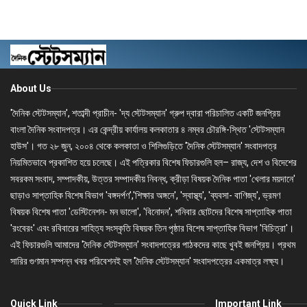
About Us
'দৈনিক স্টেটসম্যান', শতাব্দী প্রাচীন- 'দ্য স্টেটসম্যান' গ্রুপ দ্বারা পরিচালিত একটি জনপ্রিয়
বাংলা দৈনিক সংবাদপত্র। এর কেন্দ্রীয় কার্যালয় কলকাতার ৪ নম্বর চৌরঙ্গি-স্থিত 'স্টেটসম্যান
হাউস'। গত ২৮ জুন, ২০০৪ থেকে কলকাতা ও শিলিগুড়িতে 'দৈনিক স্টেটসম্যান' সংবাদপত্র
নিয়মিতভাবে প্রকাশিত হয়ে চলেছে। এই পত্রিকার বিশেষ ফিচারগুলি হল– রাজ্য, দেশ ও বিদেশের
সবরকম সংবাদ, সম্পাদকীয়, উত্তর সম্পাদকীয় নিবন্ধ, ক্রীড়া বিষয়ক দৈনিক পাতা 'খেলার ময়দানে'
ছাড়াও সাপ্তাহিক বিশেষ বিভাগ 'বঙ্গদর্পণ','শিক্ষার অঙ্গনে', 'স্বাস্থ্য', 'ব্যবসা- বাণিজ্য', ভ্রমণ
বিষয়ক বিশেষ পাতা 'ডেস্টিনেশন- মন ভালো', 'বিনোদন', শনিবার ছোটদের বিশেষ সাপ্তাহিক পাতা
'রংবেরং' এবং রবিবারের সাহিত্য সংস্কৃতি বিষয়ক তিন পৃষ্ঠার বিশেষ সাপ্তাহিক বিভাগ 'বিচিত্রা'।
এই ফিচারগুলি আমাদের 'দৈনিক স্টেটসম্যান' সংবাদপত্রের পাঠকদের কাছে খুবই জনপ্রিয়। প্রথম
সারির গুণমান সম্পন্ন খবর পরিবেশনই হল 'দৈনিক স্টেটসম্যান' সংবাদপত্রের একমাত্র লক্ষ্য।
Quick Link
Important Link