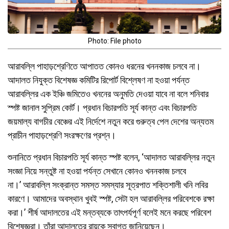
Photo: File photo
আরাবল্লি পাহাড়শ্রেণিতে আপাতত কোনও ধরনের খননকাজ চলবে না।
আদালত নিযুক্ত বিশেষজ্ঞ কমিটির রিপোর্ট বিশ্লেষণ না হওয়া পর্যন্ত
আরাবল্লির এক ইঞ্চি জমিতেও খননের অনুমতি দেওয়া যাবে না বলে শনিবার
স্পষ্ট জানাল সুপ্রিম কোর্ট। প্রধান বিচারপতি সূর্য কান্ত এবং বিচারপতি
জয়মাল্য বাগচীর বেঞ্চের এই নির্দেশে নতুন করে গুরুত্ব পেল দেশের অন্যতম
প্রাচীন পাহাড়শ্রেণি সংরক্ষণের প্রশ্ন।
শুনানিতে প্রধান বিচারপতি সূর্য কান্ত স্পষ্ট বলেন, ‘আদালত আরাবল্লির নতুন
সংজ্ঞা নিয়ে সন্তুষ্ট না হওয়া পর্যন্ত সেখানে কোনও খননকাজ চলবে
না।’ আরাবল্লি সংক্রান্ত সমস্ত সমস্যার সূত্রপাত শক্তিশালী খনি লবির
কারণে। আমাদের অবস্থান খুবই স্পষ্ট, সেটা হল আরাবল্লির পরিবেশকে রক্ষা
করা।’ শীর্ষ আদালতের এই মন্তব্যকে তাৎপর্যপূর্ণ বলেই মনে করছে পরিবেশ
বিশেষজ্ঞরা। তাঁরা আদালতের রায়কে স্বাগত জানিয়েছেন।