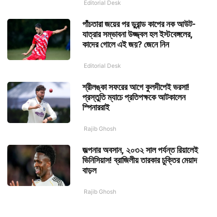
Editorial Desk
পাঁচতারা জয়ের পর ডুরান্ড কাপের নক আউট-
যাত্রার সম্ভাবনা উজ্জ্বল হল ইস্টবেঙ্গলের,
কাদের গোলে এই জয়? জেনে নিন
Editorial Desk
শ্রীলঙ্কা সফরের আগে কুলদীপেই ভরসা!
প্রস্তুতি ম্যাচে প্রতিপক্ষকে আটকালেন
স্পিনাররাই
Rajib Ghosh
জল্পনার অবসান, ২০৩২ সাল পর্যন্ত রিয়ালেই
ভিনিসিয়াস! ব্রাজিলীয় তারকার চুক্তির মেয়াদ
বাড়ল
Rajib Ghosh