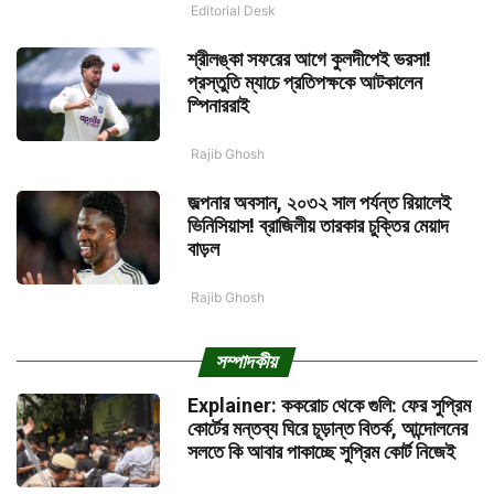
Editorial Desk
শ্রীলঙ্কা সফরের আগে কুলদীপেই ভরসা!
প্রস্তুতি ম্যাচে প্রতিপক্ষকে আটকালেন
স্পিনাররাই
Rajib Ghosh
জল্পনার অবসান, ২০৩২ সাল পর্যন্ত রিয়ালেই
ভিনিসিয়াস! ব্রাজিলীয় তারকার চুক্তির মেয়াদ
বাড়ল
Rajib Ghosh
সম্পাদকীয়
Explainer: ককরোচ থেকে গুলি: ফের সুপ্রিম
কোর্টের মন্তব্য ঘিরে চূড়ান্ত বিতর্ক, আন্দোলনের
সলতে কি আবার পাকাচ্ছে সুপ্রিম কোর্ট নিজেই