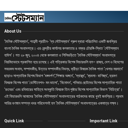
About Us
'দৈনিক স্টেটসম্যান', শতাব্দী প্রাচীন- 'দ্য স্টেটসম্যান' গ্রুপ দ্বারা পরিচালিত একটি জনপ্রিয়
বাংলা দৈনিক সংবাদপত্র। এর কেন্দ্রীয় কার্যালয় কলকাতার ৪ নম্বর চৌরঙ্গি-স্থিত 'স্টেটসম্যান
হাউস'। গত ২৮ জুন, ২০০৪ থেকে কলকাতা ও শিলিগুড়িতে 'দৈনিক স্টেটসম্যান' সংবাদপত্র
নিয়মিতভাবে প্রকাশিত হয়ে চলেছে। এই পত্রিকার বিশেষ ফিচারগুলি হল– রাজ্য, দেশ ও বিদেশের
সবরকম সংবাদ, সম্পাদকীয়, উত্তর সম্পাদকীয় নিবন্ধ, ক্রীড়া বিষয়ক দৈনিক পাতা 'খেলার ময়দানে'
ছাড়াও সাপ্তাহিক বিশেষ বিভাগ 'বঙ্গদর্পণ','শিক্ষার অঙ্গনে', 'স্বাস্থ্য', 'ব্যবসা- বাণিজ্য', ভ্রমণ
বিষয়ক বিশেষ পাতা 'ডেস্টিনেশন- মন ভালো', 'বিনোদন', শনিবার ছোটদের বিশেষ সাপ্তাহিক পাতা
'রংবেরং' এবং রবিবারের সাহিত্য সংস্কৃতি বিষয়ক তিন পৃষ্ঠার বিশেষ সাপ্তাহিক বিভাগ 'বিচিত্রা'।
এই ফিচারগুলি আমাদের 'দৈনিক স্টেটসম্যান' সংবাদপত্রের পাঠকদের কাছে খুবই জনপ্রিয়। প্রথম
সারির গুণমান সম্পন্ন খবর পরিবেশনই হল 'দৈনিক স্টেটসম্যান' সংবাদপত্রের একমাত্র লক্ষ্য।
Quick Link
Important Link