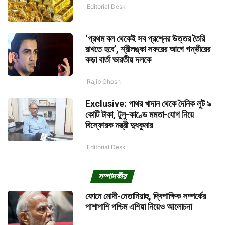
Editorial Desk
‘প্রথম বল থেকেই সব প্রশ্নের উত্তর তৈরি
রাখতে হবে’, শ্রীলঙ্কা সফরের আগে গম্ভীরের
কড়া বার্তা ভারতীয় দলকে
Rajib Ghosh
Exclusive: পাথর খাদান থেকে দৈনিক লুট ৯
কোটি টাকা, টুলু-কাণ্ডে মমতা-যোগ নিয়ে
বিস্ফোরক মন্ত্রী দুধকুমার
Editorial Desk
সম্পাদকীয়
ফোনে মোদী-নেতানিয়াহু, দ্বিপাক্ষিক সম্পর্কের
পাশাপাশি পশ্চিম এশিয়া নিয়েও আলোচনা