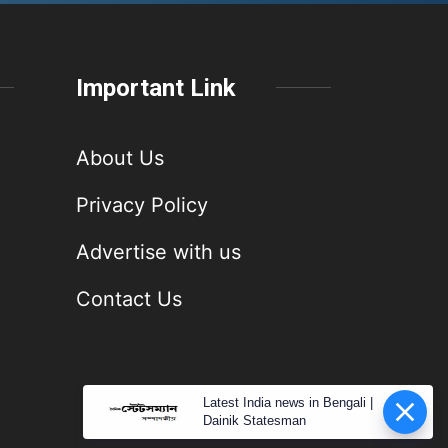
Important Link
About Us
Privacy Policy
Advertise with us
Contact Us
Latest India news in Bengali |
Dainik Statesman