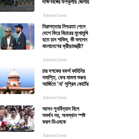
দক্ষিণবঙ্গের উপকূলীয় জেলায়
Editorial Desk
নিরাপত্তার নিশ্চয়তা পেলে
দেশে ফিরে বিচারের মুখোমুখি
হতে চান শাকিব, কী বললেন
বাংলাদেশের ক্রীড়ামন্ত্রী?
Editorial Desk
চার দশকের বফর্স কাহিনির
সমাপ্তি, ফের মামলা শুরুর
আর্জিতে ‘না’ সুপ্রিম কোর্টের
Editorial Desk
আসন পুনর্বিন্যাস বিলে
সমর্থন নয়, অবস্থান স্পষ্ট
করল ডিএমকে
Editorial Desk