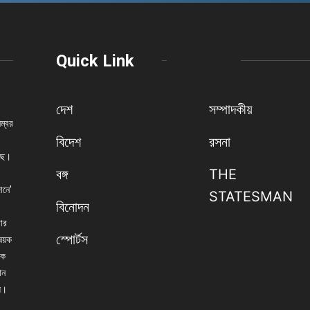
Quick Link
দেশ
সম্পাদকীয়
নম্বর
বিদেশ
রসনা
েছে।
বঙ্গ
THE
ানে'
STATESMAN
বিনোদন
বার
স্পোর্টস
িষয়ক
িক
ান
্য।