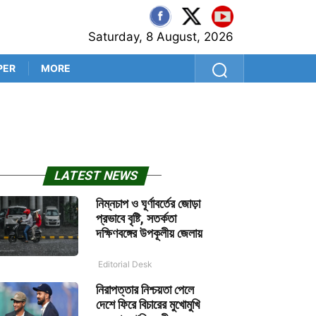
Saturday, 8 August, 2026
PER
MORE
চার দশকের বফর্স কাহিনির সমাপ্তি
LATEST NEWS
নিম্নচাপ ও ঘূর্ণাবর্তের জোড়া
প্রভাবে বৃষ্টি, সতর্কতা
দক্ষিণবঙ্গের উপকূলীয় জেলায়
Editorial Desk
নিরাপত্তার নিশ্চয়তা পেলে
দেশে ফিরে বিচারের মুখোমুখি