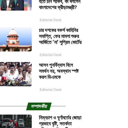
হতে চান শাকিব, কী বললেন
বাংলাদেশের ক্রীড়ামন্ত্রী?
Editorial Desk
চার দশকের বফর্স কাহিনির
সমাপ্তি, ফের মামলা শুরুর
আর্জিতে ‘না’ সুপ্রিম কোর্টের
Editorial Desk
আসন পুনর্বিন্যাস বিলে
সমর্থন নয়, অবস্থান স্পষ্ট
করল ডিএমকে
Editorial Desk
সম্পাদকীয়
নিম্নচাপ ও ঘূর্ণাবর্তের জোড়া
প্রভাবে বৃষ্টি, সতর্কতা