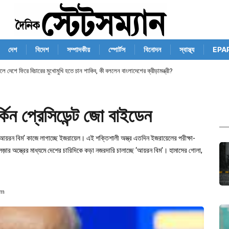
দেশ
বিদেশ
সম্পাদকীয়
স্পোর্টস
বিনোদন
স্বাস্থ্য
EPA
েলে দেশে ফিরে বিচারের মুখোমুখি হতে চান শাকিব, কী বললেন বাংলাদেশের ক্রীড়ামন্ত্রী?
কিন প্রেসিডেন্ট জো বাইডেন
আয়রন বিম’ কাজে লাগাচ্ছে ইজরায়েল। এই শক্তিশালী অস্ত্র এতদিন ইজরায়েলের পরীক্ষা-
 লেজ়ার অস্ত্রের মাধ্যমে দেশের চারিদিকে কড়া নজরদারি চালাচ্ছে ‘আয়রন বিম’। হামাসের গোলা,
pm