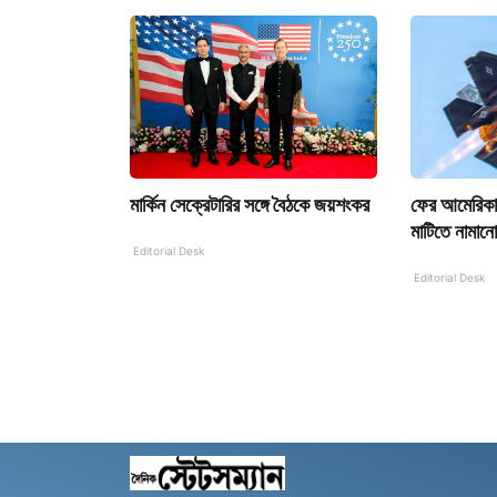
মার্কিন সেক্রেটারির সঙ্গে বৈঠকে জয়শংকর
ফের আমেরিকা
মাটিতে নামানো
Editorial Desk
Editorial Desk