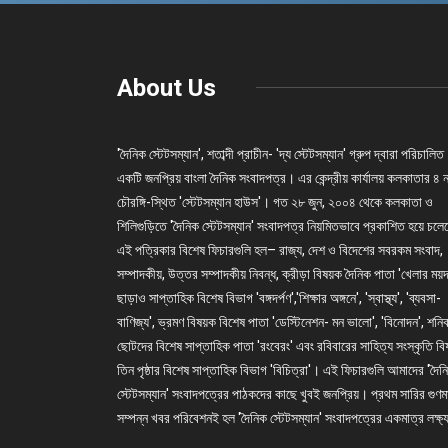
About Us
'দৈনিক স্টেটসম্যান', শতাব্দী প্রাচীন- 'দ্য স্টেটসম্যান' গ্রুপ দ্বারা পরিচালিত
একটি জনপ্রিয় বাংলা দৈনিক সংবাদপত্র। এর কেন্দ্রীয় কার্যালয় কলকাতার ৪ 
চৌরঙ্গি-স্থিত 'স্টেটসম্যান হাউস'। গত ২৮ জুন, ২০০৪ থেকে কলকাতা ও
শিলিগুড়িতে 'দৈনিক স্টেটসম্যান' সংবাদপত্র নিয়মিতভাবে প্রকাশিত হয়ে চল
এই পত্রিকার বিশেষ ফিচারগুলি হল– রাজ্য, দেশ ও বিদেশের সবরকম সংবাদ,
সম্পাদকীয়, উত্তর সম্পাদকীয় নিবন্ধ, ক্রীড়া বিষয়ক দৈনিক পাতা 'খেলার ময়দ
ছাড়াও সাপ্তাহিক বিশেষ বিভাগ 'বঙ্গদর্পণ','শিক্ষার অঙ্গনে', 'স্বাস্থ্য', 'ব্যবসা-
বাণিজ্য', ভ্রমণ বিষয়ক বিশেষ পাতা 'ডেস্টিনেশন- মন ভালো', 'বিনোদন', শনি
ছোটদের বিশেষ সাপ্তাহিক পাতা 'রংবেরং' এবং রবিবারের সাহিত্য সংস্কৃতি ব
তিন পৃষ্ঠার বিশেষ সাপ্তাহিক বিভাগ 'বিচিত্রা'। এই ফিচারগুলি আমাদের 'দৈন
স্টেটসম্যান' সংবাদপত্রের পাঠকদের কাছে খুবই জনপ্রিয়। প্রথম সারির গুণম
সম্পন্ন খবর পরিবেশনই হল 'দৈনিক স্টেটসম্যান' সংবাদপত্রের একমাত্র লক্ষ