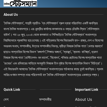
About Us
'দৈনিক স্টেটসম্যান', শতাব্দী প্রাচীন- 'দ্য স্টেটসম্যান' গ্রুপ দ্বারা পরিচালিত একটি জনপ্রিয়
বাংলা দৈনিক সংবাদপত্র। এর কেন্দ্রীয় কার্যালয় কলকাতার ৪ নম্বর চৌরঙ্গি-স্থিত 'স্টেটসম্যান
হাউস'। গত ২৮ জুন, ২০০৪ থেকে কলকাতা ও শিলিগুড়িতে 'দৈনিক স্টেটসম্যান' সংবাদপত্র
নিয়মিতভাবে প্রকাশিত হয়ে চলেছে। এই পত্রিকার বিশেষ ফিচারগুলি হল– রাজ্য, দেশ ও বিদেশের
সবরকম সংবাদ, সম্পাদকীয়, উত্তর সম্পাদকীয় নিবন্ধ, ক্রীড়া বিষয়ক দৈনিক পাতা 'খেলার ময়দানে'
ছাড়াও সাপ্তাহিক বিশেষ বিভাগ 'বঙ্গদর্পণ','শিক্ষার অঙ্গনে', 'স্বাস্থ্য', 'ব্যবসা- বাণিজ্য', ভ্রমণ
বিষয়ক বিশেষ পাতা 'ডেস্টিনেশন- মন ভালো', 'বিনোদন', শনিবার ছোটদের বিশেষ সাপ্তাহিক পাতা
'রংবেরং' এবং রবিবারের সাহিত্য সংস্কৃতি বিষয়ক তিন পৃষ্ঠার বিশেষ সাপ্তাহিক বিভাগ 'বিচিত্রা'।
এই ফিচারগুলি আমাদের 'দৈনিক স্টেটসম্যান' সংবাদপত্রের পাঠকদের কাছে খুবই জনপ্রিয়। প্রথম
সারির গুণমান সম্পন্ন খবর পরিবেশনই হল 'দৈনিক স্টেটসম্যান' সংবাদপত্রের একমাত্র লক্ষ্য।
Quick Link
Important Link
দেশ
সম্পাদকীয়
About Us