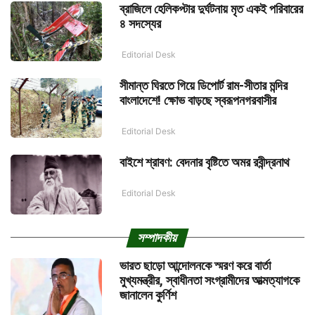
ব্রাজিলে হেলিকপ্টার দুর্ঘটনায় মৃত একই পরিবারের
৪ সদস্যের
Editorial Desk
সীমান্ত ঘিরতে গিয়ে ডিপোর্ট রাম-সীতার মন্দির
বাংলাদেশে! ক্ষোভ বাড়ছে স্বরূপনগরবাসীর
Editorial Desk
বাইশে শ্রাবণ: বেদনার বৃষ্টিতে অমর রবীন্দ্রনাথ
Editorial Desk
সম্পাদকীয়
ভারত ছাড়ো আন্দোলনকে স্মরণ করে বার্তা
মুখ্যমন্ত্রীর, স্বাধীনতা সংগ্রামীদের আত্মত্যাগকে
জানালেন কুর্ণিশ