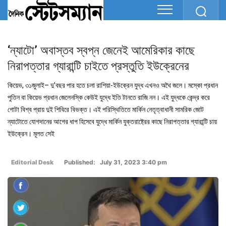
‘ন্যাটো’ অবাস্তব স্বপ্ন জেনেই আমেরিকার কাছে
নিরাপত্তার গ্যারান্টি চাইতে প্রস্তুতি ইউক্রেনের
কিয়েভ, ৩১জুলাই– দু’বছর পার হতে চলা রাশিয়া-ইউক্রেন যুদ্ধ এখনও অথৈ জলে। মস্কো প্রধান
পুতিন বা কিয়েভ প্রধান জেলেনস্কি কেউই যুদ্ধে ইতি টানতে রাজি নন। এই যুদ্ধকে কেন্দ্র করে
গোটা বিশ্ব প্রায় দুই শিবিরে বিভক্ত। এই পরিস্থিতিতে মার্কিন নেতৃত্বাধানী সামরিক জোট
ন্যাটোতে যোগদানের আগের ধাপ হিসেবে যুদ্ধে মার্কিন যুক্তরাষ্ট্রের কাছে নিরাপত্তার গ্যারান্টি চায়
ইউক্রেন। মূলত সেই
Editorial Desk
Published: July 31, 2023 3:40 pm