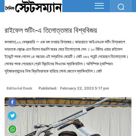
রাইফেল শুটিং-এ তিলোত্তমার বিশ্ববিজয়
কলকাতা,২২ ফেব্রুয়ারি — এক বঙ্গ তনয়ার বিশ্বজয়। কায়রোতে আইএসএফ শুটিং বিশ্বকাপে
ভারতকে ব্রোঞ্জ এনে দিলেন বাঙালি ঘরের মেয়ে তিলোত্তমা সেন । ১০ মিটার এয়ার রাইফেল
ইভেন্টে পদক পেলেন ১৪ বছরের এই সপ্রতিভ মেয়েটি। মোট ২৬২ পয়েন্ট পেয়েছেন তিলোত্তমা।
সোনার পদক পেয়েছেন গ্রেট ব্রিটেনের সিওনেড ম্যাকিনটোস। অলিম্পিক চ্যাম্পিয়ন
সুইজারল্যান্ডের নিনা ক্রিশ্চিয়ানকে হারিয়ে সোনা জেতেন ম্যাকিনটোস। মোট
Editorial Desk
Published: February 22, 2023 5:17 pm