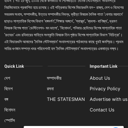
হাউস'। গত ২৮ জুন, ২০০৪ থেকে কলকাতা ও শিলিগুড়িতে 'দৈনিক স্টেটসম্যান' সংবাদপত্র
নিয়মিতভাবে প্রকাশিত হয়ে চলেছে। এই পত্রিকার বিশেষ ফিচারগুলি হল– রাজ্য, দেশ ও বিদেশের
সবরকম সংবাদ, সম্পাদকীয়, উত্তর সম্পাদকীয় নিবন্ধ, ক্রীড়া বিষয়ক দৈনিক পাতা 'খেলার ময়দানে'
ছাড়াও সাপ্তাহিক বিশেষ বিভাগ 'বঙ্গদর্পণ','শিক্ষার অঙ্গনে', 'স্বাস্থ্য', 'ব্যবসা- বাণিজ্য', ভ্রমণ
বিষয়ক বিশেষ পাতা 'ডেস্টিনেশন- মন ভালো', 'বিনোদন', শনিবার ছোটদের বিশেষ সাপ্তাহিক পাতা
'রংবেরং' এবং রবিবারের সাহিত্য সংস্কৃতি বিষয়ক তিন পৃষ্ঠার বিশেষ সাপ্তাহিক বিভাগ 'বিচিত্রা'।
এই ফিচারগুলি আমাদের 'দৈনিক স্টেটসম্যান' সংবাদপত্রের পাঠকদের কাছে খুবই জনপ্রিয়। প্রথম
সারির গুণমান সম্পন্ন খবর পরিবেশনই হল 'দৈনিক স্টেটসম্যান' সংবাদপত্রের একমাত্র লক্ষ্য।
Quick Link
Important Link
দেশ
সম্পাদকীয়
About Us
বিদেশ
রসনা
Privacy Policy
বঙ্গ
THE STATESMAN
Advertise with us
বিনোদন
Contact Us
স্পোর্টস