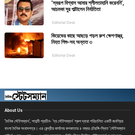
‘স্বরূপ বিশ্বাস আমার শ্লীলতাহানি করেননি’,
আচমকা সুর পাল্টালেন নির্যাতিতা
Editorial Desk
কিয়েভের কাছে আছড়ে পড়ল রুশ ক্ষেপণাস্ত্র,
নিহত শিশু-সহ অন্তত ৩
Editorial Desk
About Us
'দৈনিক স্টেটসম্যান', শতাব্দী প্রাচীন- 'দ্য স্টেটসম্যান' গ্রুপ দ্বারা পরিচালিত একটি জনপ্রিয়
বাংলা দৈনিক সংবাদপত্র। এর কেন্দ্রীয় কার্যালয় কলকাতার ৪ নম্বর চৌরঙ্গি-স্থিত 'স্টেটসম্যান