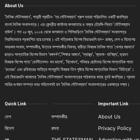
About Us
'দৈনিক স্টেটসম্যান', শতাব্দী প্রাচীন- 'দ্য স্টেটসম্যান' গ্রুপ দ্বারা পরিচালিত একটি জনপ্রিয়
বাংলা দৈনিক সংবাদপত্র। এর কেন্দ্রীয় কার্যালয় কলকাতার ৪ নম্বর চৌরঙ্গি-স্থিত 'স্টেটসম্যান
হাউস'। গত ২৮ জুন, ২০০৪ থেকে কলকাতা ও শিলিগুড়িতে 'দৈনিক স্টেটসম্যান' সংবাদপত্র
নিয়মিতভাবে প্রকাশিত হয়ে চলেছে। এই পত্রিকার বিশেষ ফিচারগুলি হল– রাজ্য, দেশ ও বিদেশের
সবরকম সংবাদ, সম্পাদকীয়, উত্তর সম্পাদকীয় নিবন্ধ, ক্রীড়া বিষয়ক দৈনিক পাতা 'খেলার ময়দানে'
ছাড়াও সাপ্তাহিক বিশেষ বিভাগ 'বঙ্গদর্পণ','শিক্ষার অঙ্গনে', 'স্বাস্থ্য', 'ব্যবসা- বাণিজ্য', ভ্রমণ
বিষয়ক বিশেষ পাতা 'ডেস্টিনেশন- মন ভালো', 'বিনোদন', শনিবার ছোটদের বিশেষ সাপ্তাহিক পাতা
'রংবেরং' এবং রবিবারের সাহিত্য সংস্কৃতি বিষয়ক তিন পৃষ্ঠার বিশেষ সাপ্তাহিক বিভাগ 'বিচিত্রা'।
এই ফিচারগুলি আমাদের 'দৈনিক স্টেটসম্যান' সংবাদপত্রের পাঠকদের কাছে খুবই জনপ্রিয়। প্রথম
সারির গুণমান সম্পন্ন খবর পরিবেশনই হল 'দৈনিক স্টেটসম্যান' সংবাদপত্রের একমাত্র লক্ষ্য।
Quick Link
Important Link
দেশ
সম্পাদকীয়
About Us
বিদেশ
রসনা
Privacy Policy
বঙ্গ
THE STATESMAN
Advertise with us