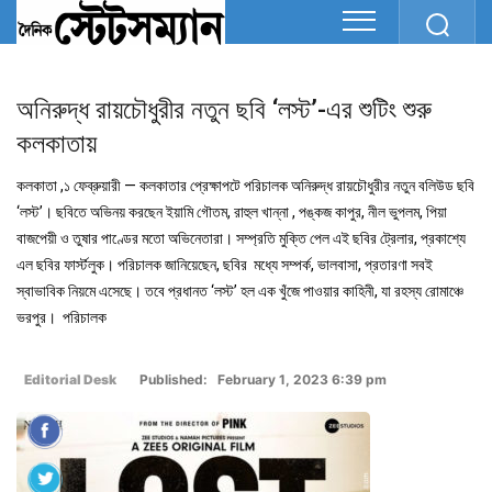
অনিরুদ্ধ রায়চৌধুরীর নতুন ছবি ‘লস্ট’-এর শুটিং শুরু
কলকাতায়
কলকাতা ,১ ফেব্রুয়ারী — কলকাতার প্রেক্ষাপটে পরিচালক অনিরুদ্ধ রায়চৌধুরীর নতুন বলিউড ছবি
‘লস্ট’। ছবিতে অভিনয় করছেন ইয়ামি গৌতম, রাহুল খান্না , পঙ্কজ কাপুর, নীল ভুপলম, পিয়া
বাজপেয়ী ও তুষার পাণ্ডের মতো অভিনেতারা। সম্প্রতি মুক্তি পেল এই ছবির ট্রেলার, প্রকাশ্যে
এল ছবির ফার্স্টলুক। পরিচালক জানিয়েছেন, ছবির মধ্যে সম্পর্ক, ভালবাসা, প্রতারণা সবই
স্বাভাবিক নিয়মে এসেছে। তবে প্রধানত ‘লস্ট’ হল এক খুঁজে পাওয়ার কাহিনী, যা রহস্য রোমাঞ্চে
ভরপুর। পরিচালক
Editorial Desk
Published: February 1, 2023 6:39 pm