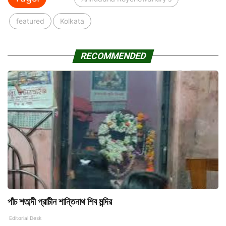
featured
Kolkata
RECOMMENDED
পাঁচ শতাব্দী প্রাচীন শান্তিনাথ শিব মন্দির
Editorial Desk