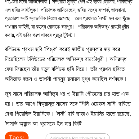
পাণ্ডের মতো অভিনেতারা।
সম্প্রতি
মুক্তি পেল এই ছবির ট্রেলার, প্রকাশ্যে
এল ছবির ফার্স্টলুক। পরিচালক জানিয়েছেন,
ছবির
মধ্যে সম্পর্ক, ভালবাসা,
প্রতারণা সবই স্বাভাবিক নিয়মে এসেছে। তবে প্রধানত ‘লস্ট’ হল এক খুঁজে
পাওয়ার কাহিনী, যা রহস্য রোমাঞ্চে ভরপুর। পরিচালক অনিরুদ্ধ রায়চৌধুরীর
কথায়, এই ছবির গল্পে থাকবে প্রচুর টুইস্ট।
বলিউডে প্রথম ছবি ‘পিঙ্ক’ করেই জাতীয় পুরস্কার জয় করে
নিয়েছিলেন টলিউডের পরিচালক অনিরুদ্ধ রায়চৌধুরী। অনিরুদ্ধ
ফের ফিরছেন তাঁর নতুন বলিউড ছবি নিয়ে। তাঁর প্রথম ছবিতে
অমিতাভ বচ্চন ও তাপসী পান্নুর রসায়ন মুগ্ধ করেছিল দর্শককে।
জুন মাসে পরিচালক আদিত্য ধর ও ইয়ামি গৌতমের চার হাত এক
হয়। তার আগে বিক্রান্ত মাসের সঙ্গে ‘গিনি ওয়েডস সানি’ ছবিতে
দেখা গিয়েছিল ইয়ামিকে। ‘লস্ট’ ছবি ছাড়াও ইয়ামির হাতে রয়েছে,
‘দাসভি অ্যান্ড আ থ্রাসডে ইন হার কিটি’।
Tags:
Aniruddha Roychowdhury's