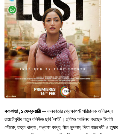
কলকাতা ,১ ফেব্রুয়ারী —
কলকাতার প্রেক্ষাপটে পরিচালক অনিরুদ্ধ
রায়চৌধুরীর নতুন বলিউড ছবি ‘লস্ট’। ছবিতে অভিনয় করছেন ইয়ামি
গৌতম, রাহুল খান্না , পঙ্কজ কাপুর, নীল ভুপলম, পিয়া বাজপেয়ী ও তুষার