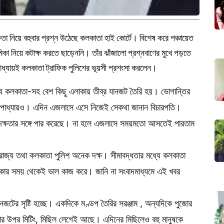
্ষতা নিয়ে বহুবার প্রশ্ন উঠেছে কলকাতা হাই কোর্টে। বিশেষ করে পঞ্চায়েত
িকা নিয়ে কটাক্ষ করতে ছাড়েননি। তাঁর ঝাঁজালো প্রশ্নবাণের মুখে পড়তে
োপাধ্যায়ই কলকাতা ট্রাফিক পুলিশের ভূয়সী প্রশংসা করলেন।
ধ্য কলকাতা-সহ বেশ কিছু এলাকায় তীব্র যানজট তৈরি হয়। ভোগান্তির
গোপাধ্যায়ও। এদিন এজলাসে এসে নিজেই সেকথা জানান বিচারপতি।
 দক্ষতার সঙ্গে পার করেছে। না হলে এজলাসে সময়মতো আসতেই পারতাম
রাজ্য তথা কলকাতা পুলিশ অনেক দক্ষ। সীমাবদ্ধতার মধ্যে কলকাতা
ি থাকার সময় থেকেই ভাল কাজ করে। জানি না সংবাদমাধ্যমে এই খবর
টের সৃষ্টি হচ্ছে। একদিকে মণ্ডপ তৈরির সরঞ্জাম , অন্যদিকে পুজোর
র উপর মিটিং, মিছিল লেগেই আছে। এদিনের মিছিলেও বহু মানুষকে