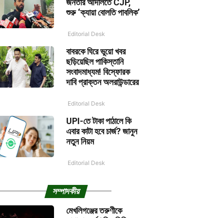
জনতার আদালতে CJP,
শুরু ‘ক্যায়া বোলতি পাবলিক’
Editorial Desk
বাবরকে ঘিরে ভুয়ো খবর
ছড়িয়েছিল পাকিস্তানি
সংবাদমাধ্যম! বিস্ফোরক
দাবি প্রাক্তন অলরাউন্ডারের
Editorial Desk
UPI-তে টাকা পাঠালে কি
এবার কাটা হবে চার্জ? জানুন
নতুন নিয়ম
Editorial Desk
সম্পাদকীয়
মেখলিগঞ্জের তরুণীকে