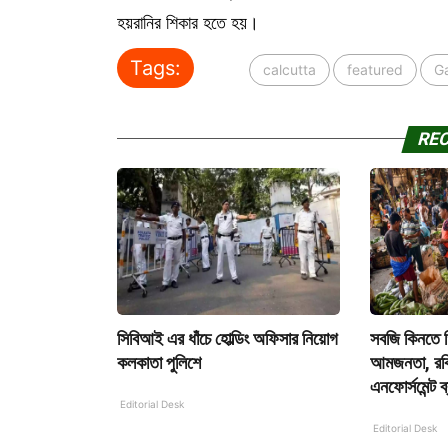
হয়রানির শিকার হতে হয়।
Tags:
calcutta
featured
G
RE
সিবিআই এর ধাঁচে হোল্ডিং অফিসার নিয়োগ
সবজি কিনতে গি
কলকাতা পুলিশে
আমজনতা, রবি
এনফোর্সমেন্ট ব্
Editorial Desk
Editorial Desk