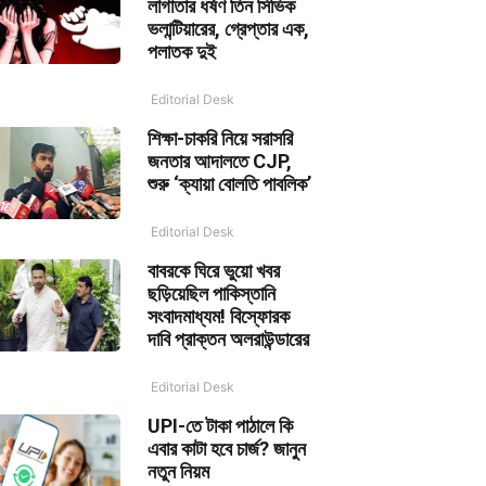
লাগাতার ধর্ষণ তিন সিভিক
ভলান্টিয়ারের, গ্রেপ্তার এক,
পলাতক দুই
Editorial Desk
শিক্ষা-চাকরি নিয়ে সরাসরি
জনতার আদালতে CJP,
শুরু ‘ক্যায়া বোলতি পাবলিক’
Editorial Desk
বাবরকে ঘিরে ভুয়ো খবর
ছড়িয়েছিল পাকিস্তানি
সংবাদমাধ্যম! বিস্ফোরক
দাবি প্রাক্তন অলরাউন্ডারের
Editorial Desk
UPI-তে টাকা পাঠালে কি
এবার কাটা হবে চার্জ? জানুন
নতুন নিয়ম