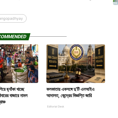
angopadhyay
COMMENDED
য়ে ছ্যাঁকা খাচ্ছে
কলকাতায় একসঙ্গে দু’টি এনআইএ
বারের বাজারে নামল
আদালত, কেন্দ্রের বিজ্ঞপ্তি জারি
রাঞ্চ
Editorial Desk