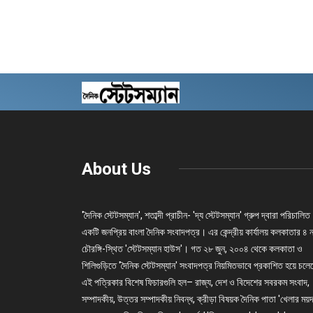
About Us
'দৈনিক স্টেটসম্যান', শতাব্দী প্রাচীন- 'দ্য স্টেটসম্যান' গ্রুপ দ্বারা পরিচালিত
একটি জনপ্রিয় বাংলা দৈনিক সংবাদপত্র। এর কেন্দ্রীয় কার্যালয় কলকাতার ৪ 
চৌরঙ্গি-স্থিত 'স্টেটসম্যান হাউস'। গত ২৮ জুন, ২০০৪ থেকে কলকাতা ও
শিলিগুড়িতে 'দৈনিক স্টেটসম্যান' সংবাদপত্র নিয়মিতভাবে প্রকাশিত হয়ে চল
এই পত্রিকার বিশেষ ফিচারগুলি হল– রাজ্য, দেশ ও বিদেশের সবরকম সংবাদ,
সম্পাদকীয়, উত্তর সম্পাদকীয় নিবন্ধ, ক্রীড়া বিষয়ক দৈনিক পাতা 'খেলার ময়দ