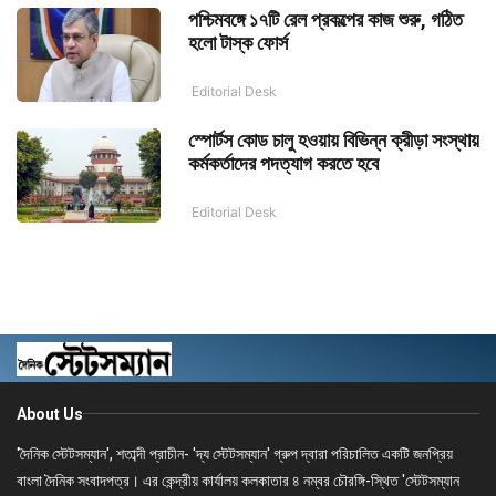
পশ্চিমবঙ্গে ১৭টি রেল প্রকল্পের কাজ শুরু, গঠিত
হলো টাস্ক ফোর্স
Editorial Desk
স্পোর্টস কোড চালু হওয়ায় বিভিন্ন ক্রীড়া সংস্থায়
কর্মকর্তাদের পদত্যাগ করতে হবে
Editorial Desk
About Us
'দৈনিক স্টেটসম্যান', শতাব্দী প্রাচীন- 'দ্য স্টেটসম্যান' গ্রুপ দ্বারা পরিচালিত একটি জনপ্রিয়
বাংলা দৈনিক সংবাদপত্র। এর কেন্দ্রীয় কার্যালয় কলকাতার ৪ নম্বর চৌরঙ্গি-স্থিত 'স্টেটসম্যান