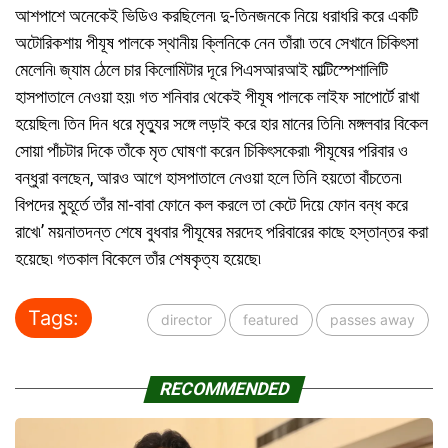
আশপাশে অনেকেই ভিডিও করছিলেন৷ দু-তিনজনকে নিয়ে ধরাধরি করে একটি
অটোরিকশায় পীযূষ পালকে স্থানীয় ক্লিনিকে নেন তাঁরা৷ তবে সেখানে চিকিৎসা
মেলেনি৷ জ্যাম ঠেলে চার কিলোমিটার দূরে পিএসআরআই মাল্টিস্পেশালিটি
হাসপাতালে নেওয়া হয়৷ গত শনিবার থেকেই পীযূষ পালকে লাইফ সাপোর্টে রাখা
হয়েছিল৷ তিন দিন ধরে মৃতু্যর সঙ্গে লড়াই করে হার মানের তিনি৷ মঙ্গলবার বিকেল
সোয়া পাঁচটার দিকে তাঁকে মৃত ঘোষণা করেন চিকিৎসকেরা৷ পীযূষের পরিবার ও
বন্ধুরা বলছেন, আরও আগে হাসপাতালে নেওয়া হলে তিনি হয়তো বাঁচতেন৷
বিপদের মুহূর্তে তাঁর মা-বাবা ফোনে কল করলে তা কেটে দিয়ে ফোন বন্ধ করে
রাখে৷’ ময়নাতদন্ত শেষে বুধবার পীযূষের মরদেহ পরিবারের কাছে হস্তান্তর করা
হয়েছে৷ গতকাল বিকেলে তাঁর শেষকৃত্য হয়েছে৷
Tags:
director
featured
passes away
RECOMMENDED