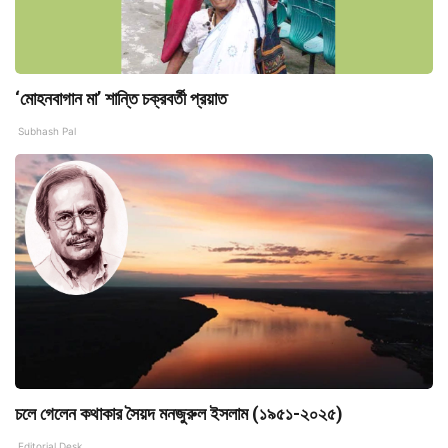
‘মোহনবাগান মা’ শান্তি চক্রবর্তী প্রয়াত
Subhash Pal
চলে গেলেন কথাকার সৈয়দ মনজুরুল ইসলাম (১৯৫১-২০২৫)
Editorial Desk