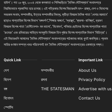
হাউস'। গত ২৮ জুন, ২০০৪ থেকে কলকাতা ও শিলিগুড়িতে 'দৈনিক স্টেটসম্যান' সংবাদপত্র
নিয়মিতভাবে প্রকাশিত হয়ে চলেছে। এই পত্রিকার বিশেষ ফিচারগুলি হল– রাজ্য, দেশ ও বিদেশের
সবরকম সংবাদ, সম্পাদকীয়, উত্তর সম্পাদকীয় নিবন্ধ, ক্রীড়া বিষয়ক দৈনিক পাতা 'খেলার ময়দানে'
ছাড়াও সাপ্তাহিক বিশেষ বিভাগ 'বঙ্গদর্পণ','শিক্ষার অঙ্গনে', 'স্বাস্থ্য', 'ব্যবসা- বাণিজ্য', ভ্রমণ
বিষয়ক বিশেষ পাতা 'ডেস্টিনেশন- মন ভালো', 'বিনোদন', শনিবার ছোটদের বিশেষ সাপ্তাহিক পাতা
'রংবেরং' এবং রবিবারের সাহিত্য সংস্কৃতি বিষয়ক তিন পৃষ্ঠার বিশেষ সাপ্তাহিক বিভাগ 'বিচিত্রা'।
এই ফিচারগুলি আমাদের 'দৈনিক স্টেটসম্যান' সংবাদপত্রের পাঠকদের কাছে খুবই জনপ্রিয়। প্রথম
সারির গুণমান সম্পন্ন খবর পরিবেশনই হল 'দৈনিক স্টেটসম্যান' সংবাদপত্রের একমাত্র লক্ষ্য।
Quick Link
Important Link
দেশ
সম্পাদকীয়
About Us
বিদেশ
রসনা
Privacy Policy
বঙ্গ
THE STATESMAN
Advertise with us
বিনোদন
Contact Us
স্পোর্টস