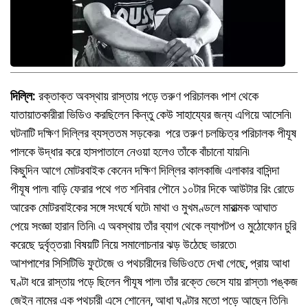
দিল্লি:
রক্তাক্ত অবস্থায় রাস্তায় পড়ে তরুণ পরিচালক৷ পাশ থেকে
যাতায়াতকারীরা ভিডিও করছিলেন কিন্তু কেউ সাহায্যের জন্য এগিয়ে আসেনি৷
ঘটনাটি দক্ষিণ দিল্লির ব্যস্ততম সড়কের৷ পরে তরুণ চলচ্চিত্র পরিচালক পীযূষ
পালকে উদ্ধার করে হাসপাতালে নেওয়া হলেও তাঁকে বাঁচানো যায়নি৷
কিছুদিন আগে মোটরবাইক কেনেন দক্ষিণ দিল্লির কালকাজি এলাকার বাসিন্দা
পীযূষ পাল৷ বাড়ি ফেরার পথে গত শনিবার পৌনে ১০টার দিকে আউটার রিং রোডে
আরেক মোটরবাইকের সঙ্গে সংঘর্ষে ঘটে৷ মাথা ও মুখমণ্ডলে মারাত্মক আঘাত
পেয়ে সংজ্ঞা হারান তিনি৷ এ অবস্থায় তাঁর ব্যাগ থেকে ল্যাপটপ ও মুঠোফোন চুরি
করেছে দুর্বৃত্তরা৷ বিষয়টি নিয়ে সমালোচনার ঝড় উঠেছে ভারতে৷
আশপাশের সিসিটিভি ফুটেজে ও পথচারীদের ভিডিওতে দেখা গেছে, প্রায় আধা
ঘণ্টা ধরে রাস্তায় পড়ে ছিলেন পীযূষ পাল৷ তাঁর রক্তে ভেসে যায় রাস্তা৷ পঙ্কজ
জেইন নামের এক পথচারী এসে শোনেন, আধা ঘণ্টার মতো পড়ে আছেন তিনি৷