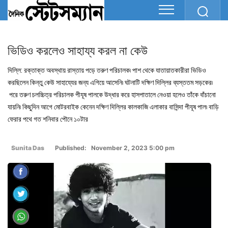
ভিডিও করলেও সাহায্য করল না কেউ
দিল্লি: রক্তাক্ত অবস্থায় রাস্তায় পড়ে তরুণ পরিচালক৷ পাশ থেকে যাতায়াতকারীরা ভিডিও
করছিলেন কিন্তু কেউ সাহায্যের জন্য এগিয়ে আসেনি৷ ঘটনাটি দক্ষিণ দিল্লির ব্যস্ততম সড়কের৷
পরে তরুণ চলচ্চিত্র পরিচালক পীযূষ পালকে উদ্ধার করে হাসপাতালে নেওয়া হলেও তাঁকে বাঁচানো
যায়নি৷ কিছুদিন আগে মোটরবাইক কেনেন দক্ষিণ দিল্লির কালকাজি এলাকার বাসিন্দা পীযূষ পাল৷ বাড়ি
ফেরার পথে গত শনিবার পৌনে ১০টার
Sunita Das
Published: November 2, 2023 5:00 pm