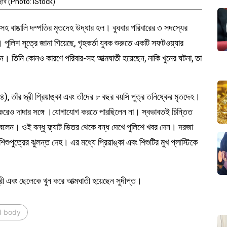
 ছবি (Photo: iStock)
র-সহ বাঙালি দম্পতির মৃতদেহ উদ্ধার হল। বুধবার পরিবারের ৩ সদস্যের
পুলিশ সূত্রে জানা গিয়েছে, গৃহকর্তা যুবক শুরুতে একটি সফটওয়্যার
করেন। তিনি কোনও কারণে পরিবার-সহ আত্মঘাতী হয়েছেন, নাকি খুনের ঘটনা, তা
৪), তাঁর স্ত্রী প্রিয়াঙ্কা এবং তাঁদের ৮ বছর বয়সি পুত্র তনিষ্কের মৃতদেহ।
নে করেও দাদার সঙ্গে ।যোগাযোগ করতে পারছিলেন না। স্বভাবতই চিন্তিত
ে বলেন। ওই বন্ধু ফ্ল্যাট ভিতর থেকে বন্ধ দেখে পুলিশে খবর দেন। দরজা
 শিশুপুত্রের ঝুলন্ত দেহ। এর মধ্যে প্রিয়াঙ্কা এবং শিশুটির মুখ প্লাস্টিকে
ত্রী এবং ছেলেকে খুন করে আত্মঘাতী হয়েছেন সুদীপ্ত।
d body