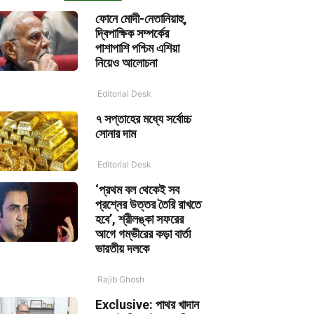
ফোনে মোদী-নেতানিয়াহু,
দ্বিপাক্ষিক সম্পর্কের
পাশাপাশি পশ্চিম এশিয়া
নিয়েও আলোচনা
Editorial Desk
৭ সপ্তাহের মধ্যে সর্বোচ্চ
সোনার দাম
Editorial Desk
‘প্রথম বল থেকেই সব
প্রশ্নের উত্তর তৈরি রাখতে
হবে’, শ্রীলঙ্কা সফরের
আগে গম্ভীরের কড়া বার্তা
ভারতীয় দলকে
Rajib Ghosh
Exclusive: পাথর খাদান