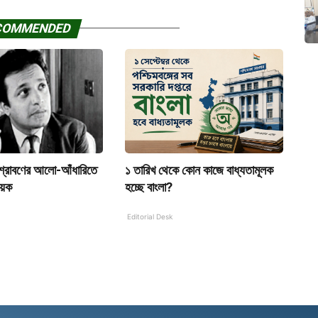
COMMENDED
 শ্রাবণের আলো-আঁধারিতে
১ তারিখ থেকে কোন কাজে বাধ্যতামূলক
ায়ক
হচ্ছে বাংলা?
Editorial Desk