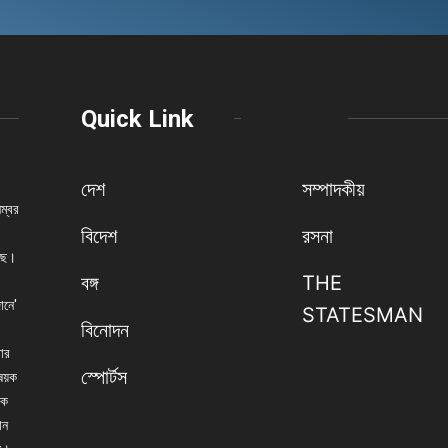
Quick Link
দেশ
সম্পাদকীয়
নম্বর
বিদেশ
রসনা
েছে।
বঙ্গ
THE
ানে'
STATESMAN
বিনোদন
বার
স্পোর্টস
িষয়ক
িক
ান