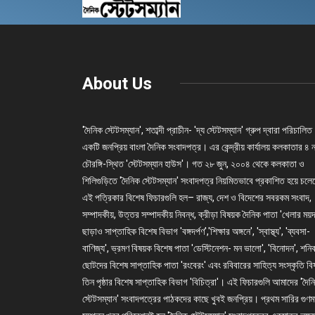
About Us
'দৈনিক স্টেটসম্যান', শতাব্দী প্রাচীন- 'দ্য স্টেটসম্যান' গ্রুপ দ্বারা পরিচালিত
একটি জনপ্রিয় বাংলা দৈনিক সংবাদপত্র। এর কেন্দ্রীয় কার্যালয় কলকাতার ৪ 
চৌরঙ্গি-স্থিত 'স্টেটসম্যান হাউস'। গত ২৮ জুন, ২০০৪ থেকে কলকাতা ও
শিলিগুড়িতে 'দৈনিক স্টেটসম্যান' সংবাদপত্র নিয়মিতভাবে প্রকাশিত হয়ে চল
এই পত্রিকার বিশেষ ফিচারগুলি হল– রাজ্য, দেশ ও বিদেশের সবরকম সংবাদ,
সম্পাদকীয়, উত্তর সম্পাদকীয় নিবন্ধ, ক্রীড়া বিষয়ক দৈনিক পাতা 'খেলার ময়দ
ছাড়াও সাপ্তাহিক বিশেষ বিভাগ 'বঙ্গদর্পণ','শিক্ষার অঙ্গনে', 'স্বাস্থ্য', 'ব্যবসা-
বাণিজ্য', ভ্রমণ বিষয়ক বিশেষ পাতা 'ডেস্টিনেশন- মন ভালো', 'বিনোদন', শনি
ছোটদের বিশেষ সাপ্তাহিক পাতা 'রংবেরং' এবং রবিবারের সাহিত্য সংস্কৃতি ব
তিন পৃষ্ঠার বিশেষ সাপ্তাহিক বিভাগ 'বিচিত্রা'। এই ফিচারগুলি আমাদের 'দৈন
স্টেটসম্যান' সংবাদপত্রের পাঠকদের কাছে খুবই জনপ্রিয়। প্রথম সারির গুণম