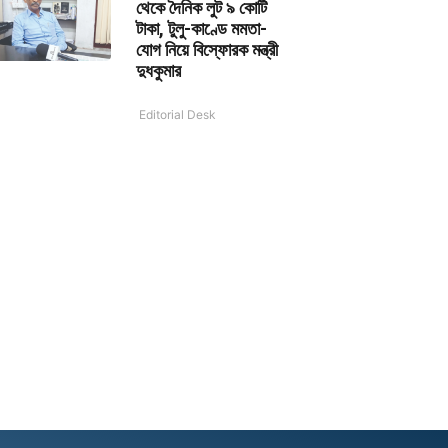
থেকে দৈনিক লুট ৯ কোটি
টাকা, টুলু-কাণ্ডে মমতা-
যোগ নিয়ে বিস্ফোরক মন্ত্রী
দুধকুমার
Editorial Desk