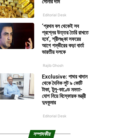
সোনার দাম
Editorial Desk
‘প্রথম বল থেকেই সব
প্রশ্নের উত্তর তৈরি রাখতে
হবে’, শ্রীলঙ্কা সফরের
আগে গম্ভীরের কড়া বার্তা
ভারতীয় দলকে
Rajib Ghosh
Exclusive: পাথর খাদান
থেকে দৈনিক লুট ৯ কোটি
টাকা, টুলু-কাণ্ডে মমতা-
যোগ নিয়ে বিস্ফোরক মন্ত্রী
দুধকুমার
Editorial Desk
সম্পাদকীয়