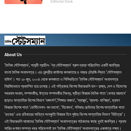
Editorial Desk
About Us
'দৈনিক স্টেটসম্যান', শতাব্দী প্রাচীন- 'দ্য স্টেটসম্যান' গ্রুপ দ্বারা পরিচালিত একটি জনপ্রিয়
বাংলা দৈনিক সংবাদপত্র। এর কেন্দ্রীয় কার্যালয় কলকাতার ৪ নম্বর চৌরঙ্গি-স্থিত 'স্টেটসম্যান
হাউস'। গত ২৮ জুন, ২০০৪ থেকে কলকাতা ও শিলিগুড়িতে 'দৈনিক স্টেটসম্যান' সংবাদপত্র
নিয়মিতভাবে প্রকাশিত হয়ে চলেছে। এই পত্রিকার বিশেষ ফিচারগুলি হল– রাজ্য, দেশ ও বিদেশের
সবরকম সংবাদ, সম্পাদকীয়, উত্তর সম্পাদকীয় নিবন্ধ, ক্রীড়া বিষয়ক দৈনিক পাতা 'খেলার ময়দানে'
ছাড়াও সাপ্তাহিক বিশেষ বিভাগ 'বঙ্গদর্পণ','শিক্ষার অঙ্গনে', 'স্বাস্থ্য', 'ব্যবসা- বাণিজ্য', ভ্রমণ
বিষয়ক বিশেষ পাতা 'ডেস্টিনেশন- মন ভালো', 'বিনোদন', শনিবার ছোটদের বিশেষ সাপ্তাহিক পাতা
'রংবেরং' এবং রবিবারের সাহিত্য সংস্কৃতি বিষয়ক তিন পৃষ্ঠার বিশেষ সাপ্তাহিক বিভাগ 'বিচিত্রা'।
এই ফিচারগুলি আমাদের 'দৈনিক স্টেটসম্যান' সংবাদপত্রের পাঠকদের কাছে খুবই জনপ্রিয়। প্রথম
সারির গুণমান সম্পন্ন খবর পরিবেশনই হল 'দৈনিক স্টেটসম্যান' সংবাদপত্রের একমাত্র লক্ষ্য।