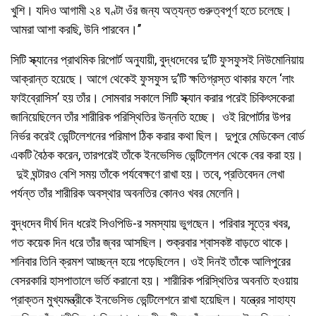
খুশি। যদিও আগামী ২৪ ঘণ্টা ওঁর জন্য অত্যন্ত গুরুত্বপূর্ণ হতে চলেছে।
আমরা আশা করছি, উনি পারবেন।’’
সিটি স্ক্যানের প্রাথমিক রিপোর্ট অনুযায়ী, বুদ্ধদেবের দু’টি ফুসফুসই নিউমোনিয়ায়
আক্রান্ত হয়েছে। আগে থেকেই ফুসফুস দু’টি ক্ষতিগ্রস্ত থাকার ফলে ‘লাং
ফাইব্রোসিস’ হয় তাঁর। সোমবার সকালে সিটি স্ক্যান করার পরেই চিকিৎসকেরা
জানিয়েছিলেন তাঁর শারীরিক পরিস্থিতির উন্নতি হচ্ছে। ওই রিপোর্টার উপর
নির্ভর করেই ভেন্টিলেশনের পরিমাপ ঠিক করার কথা ছিল। দুপুরে মেডিকেল বোর্ড
একটি বৈঠক করেন, তারপরেই তাঁকে ইনভেসিভ ভেন্টিলেশন থেকে বের করা হয়।
দুই ঘন্টারও বেশি সময় তাঁকে পর্যবেক্ষণে রাখা হয়। তবে, প্রতিবেদন লেখা
পর্যন্ত তাঁর শারীরিক অবস্থার অবনতির কোনও খবর মেলেনি।
বুদ্ধদেব দীর্ঘ দিন ধরেই সিওপিডি-র সমস্যায় ভুগছেন। পরিবার সূত্রে খবর,
গত কয়েক দিন ধরে তাঁর জ্বর আসছিল। শুক্রবার শ্বাসকষ্ট বাড়তে থাকে।
শনিবার তিনি ক্রমশ আচ্ছন্ন হয়ে পড়েছিলেন। ওই দিনই তাঁকে আলিপুরের
বেসরকারি হাসপাতালে ভর্তি করানো হয়। শারীরিক পরিস্থিতির অবনতি হওয়ায়
প্রাক্তন মুখ্যমন্ত্রীকে ইনভেসিভ ভেন্টিলেশনে রাখা হয়েছিল। যন্ত্রের সাহায্য