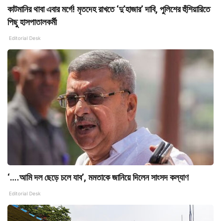
কাটমানির থাবা এবার মর্গে! মৃতদেহ রাখতে ‘দু’হাজার’ দাবি, পুলিশের হুঁশিয়ারিতে
পিছু হাসপাতালকর্মী
Editorial Desk
‘….আমি দল ছেড়ে চলে যাব’, মমতাকে জানিয়ে দিলেন সাংসদ কল্যাণ
Editorial Desk