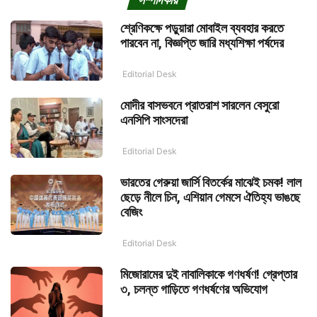
শ্রেণিকক্ষে পড়ুয়ারা মোবাইল ব্যবহার করতে
পারবেন না, বিজ্ঞপ্তি জারি মধ্যশিক্ষা পর্ষদের
Editorial Desk
মোদীর বাসভবনে প্রাতরাশ সারলেন বেসুরো
এনসিপি সাংসদেরা
Editorial Desk
ভারতের গেরুয়া জার্সি বিতর্কের মাঝেই চমক! লাল
ছেড়ে নীলে চিন, এশিয়ান গেমসে ঐতিহ্য ভাঙছে
বেজিং
Editorial Desk
মিজোরামের দুই নাবালিকাকে গণধর্ষণ! গ্রেপ্তার
৩, চলন্ত গাড়িতে গণধর্ষণের অভিযোগ