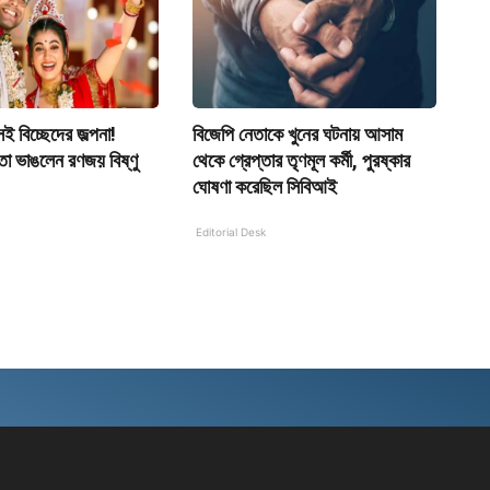
েই বিচ্ছেদের জল্পনা!
বিজেপি নেতাকে খুনের ঘটনায় আসাম
া ভাঙলেন রণজয় বিষ্ণু
থেকে গ্রেপ্তার তৃণমূল কর্মী, পুরষ্কার
ঘোষণা করেছিল সিবিআই
Editorial Desk