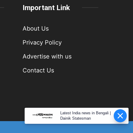
Important Link
About Us
Privacy Policy
Advertise with us
Contact Us
Latest India news in Bengali |
Dainik Statesman