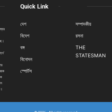
Quick Link
দেশ
সম্পাদকীয়
নম্বর
বিদেশ
রসনা
েছে।
বঙ্গ
THE
ানে'
STATESMAN
বিনোদন
বার
স্পোর্টস
িষয়ক
িক
ান
্য।