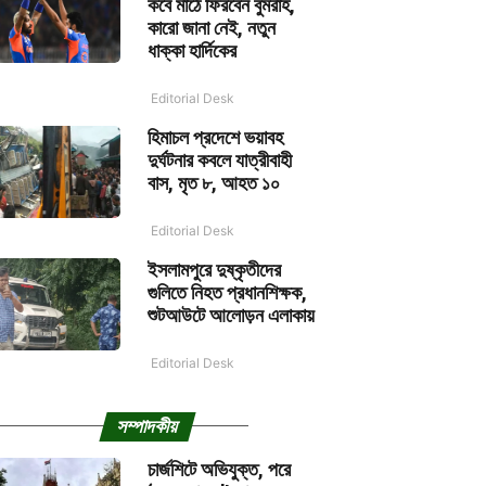
কবে মাঠে ফিরবেন বুমরাহ,
কারো জানা নেই, নতুন
ধাক্কা হার্দিকের
Editorial Desk
হিমাচল প্রদেশে ভয়াবহ
দুর্ঘটনার কবলে যাত্রীবাহী
বাস, মৃত ৮, আহত ১০
Editorial Desk
ইসলামপুরে দুষ্কৃতীদের
গুলিতে নিহত প্রধানশিক্ষক,
শুটআউটে আলোড়ন এলাকায়
Editorial Desk
সম্পাদকীয়
চার্জশিটে অভিযুক্ত, পরে