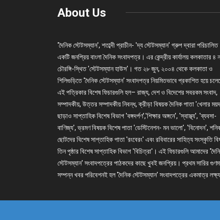
About Us
'দৈনিক স্টেটসম্যান', শতাব্দী প্রাচীন- 'দ্য স্টেটসম্যান' গ্রুপ দ্বারা পরিচালিত
একটি জনপ্রিয় বাংলা দৈনিক সংবাদপত্র। এর কেন্দ্রীয় কার্যালয় কলকাতার ৪ 
চৌরঙ্গি-স্থিত 'স্টেটসম্যান হাউস'। গত ২৮ জুন, ২০০৪ থেকে কলকাতা ও
শিলিগুড়িতে 'দৈনিক স্টেটসম্যান' সংবাদপত্র নিয়মিতভাবে প্রকাশিত হয়ে চল
এই পত্রিকার বিশেষ ফিচারগুলি হল– রাজ্য, দেশ ও বিদেশের সবরকম সংবাদ,
সম্পাদকীয়, উত্তর সম্পাদকীয় নিবন্ধ, ক্রীড়া বিষয়ক দৈনিক পাতা 'খেলার ময়দ
ছাড়াও সাপ্তাহিক বিশেষ বিভাগ 'বঙ্গদর্পণ','শিক্ষার অঙ্গনে', 'স্বাস্থ্য', 'ব্যবসা-
বাণিজ্য', ভ্রমণ বিষয়ক বিশেষ পাতা 'ডেস্টিনেশন- মন ভালো', 'বিনোদন', শনি
ছোটদের বিশেষ সাপ্তাহিক পাতা 'রংবেরং' এবং রবিবারের সাহিত্য সংস্কৃতি ব
তিন পৃষ্ঠার বিশেষ সাপ্তাহিক বিভাগ 'বিচিত্রা'। এই ফিচারগুলি আমাদের 'দৈন
স্টেটসম্যান' সংবাদপত্রের পাঠকদের কাছে খুবই জনপ্রিয়। প্রথম সারির গুণম
সম্পন্ন খবর পরিবেশনই হল 'দৈনিক স্টেটসম্যান' সংবাদপত্রের একমাত্র লক্ষ