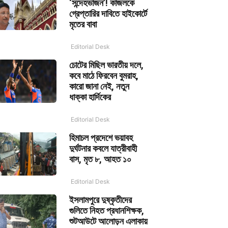
‘সন্দেহভাজন’! কাজলকে
গ্রেপ্তারির দাবিতে হাইকোর্টে
মৃতের বাবা
Editorial Desk
চোটের মিছিল ভারতীয় দলে,
কবে মাঠে ফিরবেন বুমরাহ,
কারো জানা নেই, নতুন
ধাক্কা হার্দিকের
Editorial Desk
হিমাচল প্রদেশে ভয়াবহ
দুর্ঘটনার কবলে যাত্রীবাহী
বাস, মৃত ৮, আহত ১০
Editorial Desk
ইসলামপুরে দুষ্কৃতীদের
গুলিতে নিহত প্রধানশিক্ষক,
শুটআউটে আলোড়ন এলাকায়