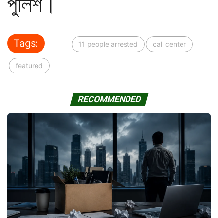
পুলিশ।
Tags:
11 people arrested
call center
featured
RECOMMENDED