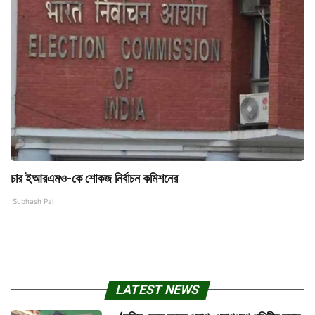
চার ইআরএমও-কে শোকজ নির্বাচন কমিশনের
Subhash Pal
LATEST NEWS