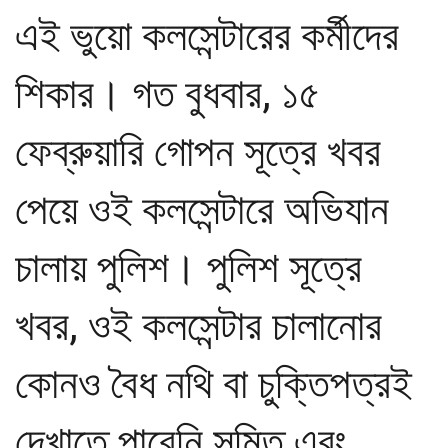
এই ভুয়ো কলসেন্টারের কর্মীদের
শিকার। গত বুধবার, ১৫
ফেব্রুয়ারি গোপন সূত্রে খবর
পেয়ে ওই কলসেন্টারে অভিযান
চালায় পুলিশ। পুলিশ সূত্রে
খবর, ওই কলসেন্টার চালানোর
কোনও বৈধ নথি বা চুক্তিপত্রই
দেখাতে পারেনি সুমিত এব‌ং