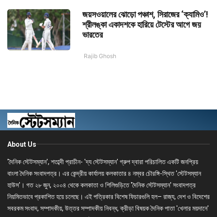
জয়সওয়ালের ঝোড়ো পঞ্চাশ, সিরাজের ‘ক্যামিও’!
শ্রীলঙ্কা একাদশকে হারিয়ে টেস্টের আগে জয়
ভারতের
Rajib Ghosh
About Us
'দৈনিক স্টেটসম্যান', শতাব্দী প্রাচীন- 'দ্য স্টেটসম্যান' গ্রুপ দ্বারা পরিচালিত একটি জনপ্রিয়
বাংলা দৈনিক সংবাদপত্র। এর কেন্দ্রীয় কার্যালয় কলকাতার ৪ নম্বর চৌরঙ্গি-স্থিত 'স্টেটসম্যান
হাউস'। গত ২৮ জুন, ২০০৪ থেকে কলকাতা ও শিলিগুড়িতে 'দৈনিক স্টেটসম্যান' সংবাদপত্র
নিয়মিতভাবে প্রকাশিত হয়ে চলেছে। এই পত্রিকার বিশেষ ফিচারগুলি হল– রাজ্য, দেশ ও বিদেশের
সবরকম সংবাদ, সম্পাদকীয়, উত্তর সম্পাদকীয় নিবন্ধ, ক্রীড়া বিষয়ক দৈনিক পাতা 'খেলার ময়দানে'