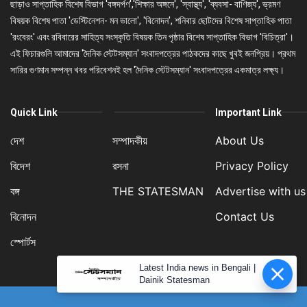
ছাড়াও সাপ্তাহিক বিশেষ বিভাগ 'বঙ্গদর্পণ','শিক্ষার অঙ্গনে', 'স্বাস্থ্য', 'ব্যবসা- বাণিজ্য', ভ্রমণ
বিষয়ক বিশেষ পাতা 'ডেস্টিনেশন- মন ভালো', 'বিনোদন', শনিবার ছোটদের বিশেষ সাপ্তাহিক পাতা
'রংবেরং' এবং রবিবারের সাহিত্য সংস্কৃতি বিষয়ক তিন পৃষ্ঠার বিশেষ সাপ্তাহিক বিভাগ 'বিচিত্রা'।
এই ফিচারগুলি আমাদের 'দৈনিক স্টেটসম্যান' সংবাদপত্রের পাঠকদের কাছে খুবই জনপ্রিয়। প্রথম
সারির গুণমান সম্পন্ন খবর পরিবেশনই হল 'দৈনিক স্টেটসম্যান' সংবাদপত্রের একমাত্র লক্ষ্য।
Quick Link
Important Link
দেশ
সম্পাদকীয়
About Us
বিদেশ
রসনা
Privacy Policy
বঙ্গ
THE STATESMAN
Advertise with us
বিনোদন
Contact Us
স্পোর্টস
Latest India news in Bengali |
Dainik Statesman