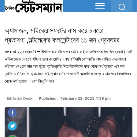
অ্যামাজন, মাইক্রোসফটের নাম করে চলতো
প্রতারণা ,সল্টলেকের কলসেন্টারের ১১ জন গ্রেফতার
কলকাতা ,২২ ফেব্রুয়ারি — দীর্ঘদিন ধরে সল্টলেকের সেক্টর ফাইভে চলছিল জালিয়াতির ব্যবসা। সেই
অফিস থেকে চালানো হচ্ছিল ভুয়ো কলসেন্টার। বহু নামিদামি কোম্পানির নাম ভাঙিয়ে ক্রেতাদের
পরিষেবা দেওয়ার নাম করে ভুঁয়ো প্রতিশ্রুতি দিয়ে বিদেশীদের কাছ থেকে অর্থ তুলতো এই কল
সেন্টার।বেশিরভাগ অ্যামাজ়ন-মাইক্রোসফটের মতো নামী বহুজাতিক সংস্থার নাম করে বিদেশিদের
থেকে অর্থ তুলতো । বেশ কিছুদিন ধরে
Editorial Desk
Published: February 22, 2023 4:39 pm