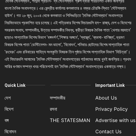
'দৈনিক স্টেটসম্যান', শতাব্দী প্রাচীন- 'দ্য স্টেটসম্যান' গ্রুপ দ্বারা পরিচালিত একটি জনপ্রিয়
বাংলা দৈনিক সংবাদপত্র। এর কেন্দ্রীয় কার্যালয় কলকাতার ৪ নম্বর চৌরঙ্গি-স্থিত 'স্টেটসম্যান
হাউস'। গত ২৮ জুন, ২০০৪ থেকে কলকাতা ও শিলিগুড়িতে 'দৈনিক স্টেটসম্যান' সংবাদপত্র
নিয়মিতভাবে প্রকাশিত হয়ে চলেছে। এই পত্রিকার বিশেষ ফিচারগুলি হল– রাজ্য, দেশ ও বিদেশের
সবরকম সংবাদ, সম্পাদকীয়, উত্তর সম্পাদকীয় নিবন্ধ, ক্রীড়া বিষয়ক দৈনিক পাতা 'খেলার ময়দানে'
ছাড়াও সাপ্তাহিক বিশেষ বিভাগ 'বঙ্গদর্পণ','শিক্ষার অঙ্গনে', 'স্বাস্থ্য', 'ব্যবসা- বাণিজ্য', ভ্রমণ
বিষয়ক বিশেষ পাতা 'ডেস্টিনেশন- মন ভালো', 'বিনোদন', শনিবার ছোটদের বিশেষ সাপ্তাহিক পাতা
'রংবেরং' এবং রবিবারের সাহিত্য সংস্কৃতি বিষয়ক তিন পৃষ্ঠার বিশেষ সাপ্তাহিক বিভাগ 'বিচিত্রা'।
এই ফিচারগুলি আমাদের 'দৈনিক স্টেটসম্যান' সংবাদপত্রের পাঠকদের কাছে খুবই জনপ্রিয়। প্রথম
সারির গুণমান সম্পন্ন খবর পরিবেশনই হল 'দৈনিক স্টেটসম্যান' সংবাদপত্রের একমাত্র লক্ষ্য।
Quick Link
Important Link
দেশ
সম্পাদকীয়
About Us
বিদেশ
রসনা
Privacy Policy
বঙ্গ
THE STATESMAN
Advertise with us
বিনোদন
Contact Us