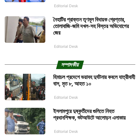
Editorial Desk
নৈহাটির প্রাক্তন তৃণমূল বিধায়ক গ্রেপ্তার,
তোলাবাজি-জমি দখল-সহ বিস্তর অভিযোগের
জের
Editorial Desk
সম্পাদকীয়
হিমাচল প্রদেশে ভয়াবহ দুর্ঘটনার কবলে যাত্রীবাহী
বাস, মৃত ৮, আহত ১০
Editorial Desk
ইসলামপুরে দুষ্কৃতীদের গুলিতে নিহত
প্রধানশিক্ষক, শুটআউটে আলোড়ন এলাকায়
Editorial Desk