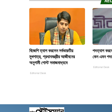
RE
বিজেপি ত্যাগ করলেন সর্বভারতীয়
পদত্যাগ করলে
মুখপাত্র, প্রধানমন্ত্রীর আজীবনের
কেন এমন পদক
অনুগামী পোস্ট সমাজমাধ্যমে
Editorial Desk
Editorial Desk