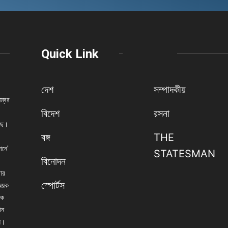
Quick Link
দেশ
সম্পাদকীয়
নম্বর
বিদেশ
রসনা
েছে।
বঙ্গ
THE
ানে'
STATESMAN
বিনোদন
বার
স্পোর্টস
িষয়ক
িক
ান
্য।