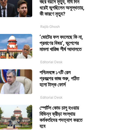
বছর বয়সে মৃত্যু, দীর্ঘ দিন
ধরেই ভুগছিলেন অসুস্থতায়,
কী কারণে মৃত্যু?
Rajib Ghosh
‘ভোটের ফল বদলেছে কি না,
প্রমাণের বিষয়’, ভূপেশের
মামলা খারিজ শীর্ষ আদালতে
Editorial Desk
পশ্চিমবঙ্গে ১৭টি রেল
প্রকল্পের কাজ শুরু, গঠিত
হলো টাস্ক ফোর্স
Editorial Desk
স্পোর্টস কোড চালু হওয়ায়
বিভিন্ন ক্রীড়া সংস্থায়
কর্মকর্তাদের পদত্যাগ করতে
হবে