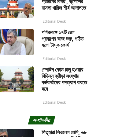
প্রমাণের বিষয়’, ভূপেশের
মামলা খারিজ শীর্ষ আদালতে
Editorial Desk
পশ্চিমবঙ্গে ১৭টি রেল
প্রকল্পের কাজ শুরু, গঠিত
হলো টাস্ক ফোর্স
Editorial Desk
স্পোর্টস কোড চালু হওয়ায়
বিভিন্ন ক্রীড়া সংস্থায়
কর্মকর্তাদের পদত্যাগ করতে
হবে
Editorial Desk
সম্পাদকীয়
পিতৃহারা লিওনেল মেসি, ৬৮