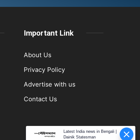
Important Link
About Us
Privacy Policy
Advertise with us
Contact Us
Latest India news in Bengali |
Dainik Statesman