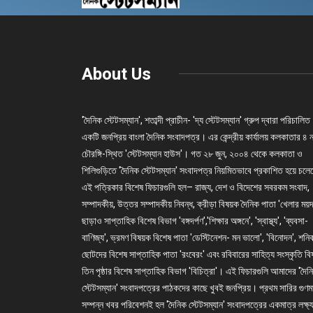
About Us
'দৈনিক স্টেটসম্যান', শতাব্দী প্রাচীন- 'দ্য স্টেটসম্যান' গ্রুপ দ্বারা পরিচালিত
একটি জনপ্রিয় বাংলা দৈনিক সংবাদপত্র। এর কেন্দ্রীয় কার্যালয় কলকাতার ৪ 
চৌরঙ্গি-স্থিত 'স্টেটসম্যান হাউস'। গত ২৮ জুন, ২০০৪ থেকে কলকাতা ও
শিলিগুড়িতে 'দৈনিক স্টেটসম্যান' সংবাদপত্র নিয়মিতভাবে প্রকাশিত হয়ে চল
এই পত্রিকার বিশেষ ফিচারগুলি হল– রাজ্য, দেশ ও বিদেশের সবরকম সংবাদ,
সম্পাদকীয়, উত্তর সম্পাদকীয় নিবন্ধ, ক্রীড়া বিষয়ক দৈনিক পাতা 'খেলার ময়দ
ছাড়াও সাপ্তাহিক বিশেষ বিভাগ 'বঙ্গদর্পণ','শিক্ষার অঙ্গনে', 'স্বাস্থ্য', 'ব্যবসা-
বাণিজ্য', ভ্রমণ বিষয়ক বিশেষ পাতা 'ডেস্টিনেশন- মন ভালো', 'বিনোদন', শনি
ছোটদের বিশেষ সাপ্তাহিক পাতা 'রংবেরং' এবং রবিবারের সাহিত্য সংস্কৃতি ব
তিন পৃষ্ঠার বিশেষ সাপ্তাহিক বিভাগ 'বিচিত্রা'। এই ফিচারগুলি আমাদের 'দৈন
স্টেটসম্যান' সংবাদপত্রের পাঠকদের কাছে খুবই জনপ্রিয়। প্রথম সারির গুণম
সম্পন্ন খবর পরিবেশনই হল 'দৈনিক স্টেটসম্যান' সংবাদপত্রের একমাত্র লক্ষ