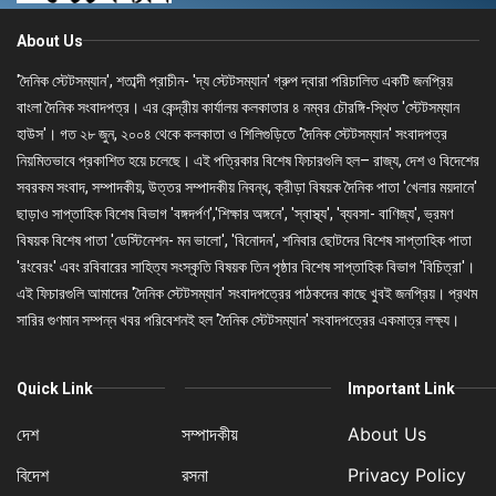
About Us
'দৈনিক স্টেটসম্যান', শতাব্দী প্রাচীন- 'দ্য স্টেটসম্যান' গ্রুপ দ্বারা পরিচালিত একটি জনপ্রিয়
বাংলা দৈনিক সংবাদপত্র। এর কেন্দ্রীয় কার্যালয় কলকাতার ৪ নম্বর চৌরঙ্গি-স্থিত 'স্টেটসম্যান
হাউস'। গত ২৮ জুন, ২০০৪ থেকে কলকাতা ও শিলিগুড়িতে 'দৈনিক স্টেটসম্যান' সংবাদপত্র
নিয়মিতভাবে প্রকাশিত হয়ে চলেছে। এই পত্রিকার বিশেষ ফিচারগুলি হল– রাজ্য, দেশ ও বিদেশের
সবরকম সংবাদ, সম্পাদকীয়, উত্তর সম্পাদকীয় নিবন্ধ, ক্রীড়া বিষয়ক দৈনিক পাতা 'খেলার ময়দানে'
ছাড়াও সাপ্তাহিক বিশেষ বিভাগ 'বঙ্গদর্পণ','শিক্ষার অঙ্গনে', 'স্বাস্থ্য', 'ব্যবসা- বাণিজ্য', ভ্রমণ
বিষয়ক বিশেষ পাতা 'ডেস্টিনেশন- মন ভালো', 'বিনোদন', শনিবার ছোটদের বিশেষ সাপ্তাহিক পাতা
'রংবেরং' এবং রবিবারের সাহিত্য সংস্কৃতি বিষয়ক তিন পৃষ্ঠার বিশেষ সাপ্তাহিক বিভাগ 'বিচিত্রা'।
এই ফিচারগুলি আমাদের 'দৈনিক স্টেটসম্যান' সংবাদপত্রের পাঠকদের কাছে খুবই জনপ্রিয়। প্রথম
সারির গুণমান সম্পন্ন খবর পরিবেশনই হল 'দৈনিক স্টেটসম্যান' সংবাদপত্রের একমাত্র লক্ষ্য।
Quick Link
Important Link
দেশ
সম্পাদকীয়
About Us
বিদেশ
রসনা
Privacy Policy