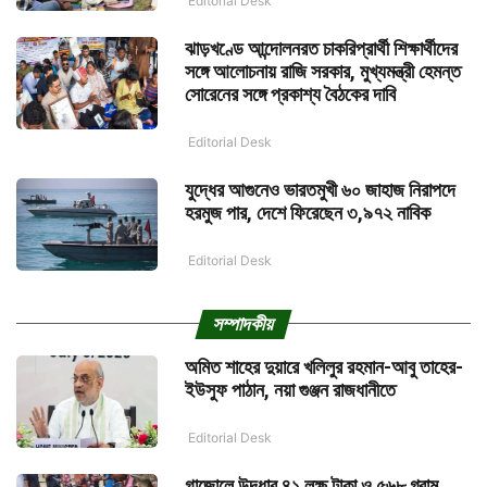
Editorial Desk
ঝাড়খণ্ডে আন্দোলনরত চাকরিপ্রার্থী শিক্ষার্থীদের
সঙ্গে আলোচনায় রাজি সরকার, মুখ্যমন্ত্রী হেমন্ত
সোরেনের সঙ্গে প্রকাশ্য বৈঠকের দাবি
Editorial Desk
যুদ্ধের আগুনেও ভারতমুখী ৬০ জাহাজ নিরাপদে
হরমুজ পার, দেশে ফিরেছেন ৩,৯৭২ নাবিক
Editorial Desk
সম্পাদকীয়
অমিত শাহের দুয়ারে খলিলুর রহমান-আবু তাহের-
ইউসুফ পাঠান, নয়া গুঞ্জন রাজধানীতে
Editorial Desk
গাজোলে উদ্ধার ৪১ লক্ষ টাকা ও ৫৬৮ গ্রাম