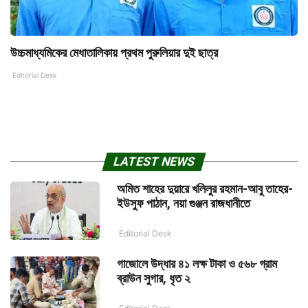
উচ্চমাধ্যমিকের মেধাতালিকায় প্রথম পুরুলিয়ার দুই ছাত্র
Editorial Desk
LATEST NEWS
অমিত শাহের দুয়ারে খলিলুর রহমান-আবু তাহের-
ইউসুফ পাঠান, নয়া গুঞ্জন রাজধানীতে
Editorial Desk
গাজোলে উদ্ধার ৪১ লক্ষ টাকা ও ৫৬৮ গ্রাম
ব্রাউন সুগার, ধৃত ২