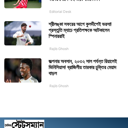
Editorial Desk
শ্রীলঙ্কা সফরের আগে কুলদীপেই ভরসা!
প্রস্তুতি ম্যাচে প্রতিপক্ষকে আটকালেন
স্পিনাররাই
Rajib Ghosh
জল্পনার অবসান, ২০৩২ সাল পর্যন্ত রিয়ালেই
ভিনিসিয়াস! ব্রাজিলীয় তারকার চুক্তির মেয়াদ
বাড়ল
Rajib Ghosh