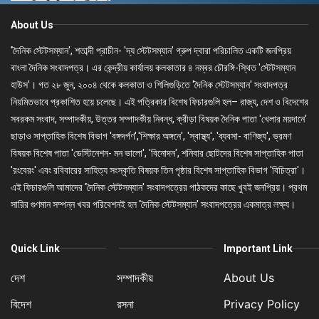
About Us
'দৈনিক স্টেটসম্যান', শতাব্দী প্রাচীন- 'দ্য স্টেটসম্যান' গ্রুপ দ্বারা পরিচালিত একটি জনপ্রিয়
বাংলা দৈনিক সংবাদপত্র। এর কেন্দ্রীয় কার্যালয় কলকাতার ৪ নম্বর চৌরঙ্গি-স্থিত 'স্টেটসম্যান
হাউস'। গত ২৮ জুন, ২০০৪ থেকে কলকাতা ও শিলিগুড়িতে 'দৈনিক স্টেটসম্যান' সংবাদপত্র
নিয়মিতভাবে প্রকাশিত হয়ে চলেছে। এই পত্রিকার বিশেষ ফিচারগুলি হল– রাজ্য, দেশ ও বিদেশের
সবরকম সংবাদ, সম্পাদকীয়, উত্তর সম্পাদকীয় নিবন্ধ, ক্রীড়া বিষয়ক দৈনিক পাতা 'খেলার ময়দানে'
ছাড়াও সাপ্তাহিক বিশেষ বিভাগ 'বঙ্গদর্পণ','শিক্ষার অঙ্গনে', 'স্বাস্থ্য', 'ব্যবসা- বাণিজ্য', ভ্রমণ
বিষয়ক বিশেষ পাতা 'ডেস্টিনেশন- মন ভালো', 'বিনোদন', শনিবার ছোটদের বিশেষ সাপ্তাহিক পাতা
'রংবেরং' এবং রবিবারের সাহিত্য সংস্কৃতি বিষয়ক তিন পৃষ্ঠার বিশেষ সাপ্তাহিক বিভাগ 'বিচিত্রা'।
এই ফিচারগুলি আমাদের 'দৈনিক স্টেটসম্যান' সংবাদপত্রের পাঠকদের কাছে খুবই জনপ্রিয়। প্রথম
সারির গুণমান সম্পন্ন খবর পরিবেশনই হল 'দৈনিক স্টেটসম্যান' সংবাদপত্রের একমাত্র লক্ষ্য।
Quick Link
Important Link
দেশ
সম্পাদকীয়
About Us
বিদেশ
রসনা
Privacy Policy