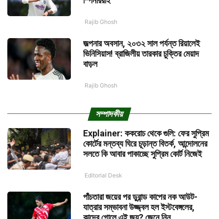
স্পিনাররাই
Rajib Ghosh
জল্পনার অবসান, ২০৩২ সাল পর্যন্ত রিয়ালেই
ভিনিসিয়াস! ব্রাজিলীয় তারকার চুক্তির মেয়াদ
বাড়ল
Rajib Ghosh
সম্পাদকীয়
Explainer: ককরোচ থেকে গুলি: ফের সুপ্রিম
কোর্টের মন্তব্য ঘিরে চূড়ান্ত বিতর্ক, আন্দোলনের
সলতে কি আবার পাকাচ্ছে সুপ্রিম কোর্ট নিজেই
Editorial Desk
পাঁচতারা জয়ের পর ডুরান্ড কাপের নক আউট-
যাত্রার সম্ভাবনা উজ্জ্বল হল ইস্টবেঙ্গলের,
কাদের গোলে এই জয়? জেনে নিন