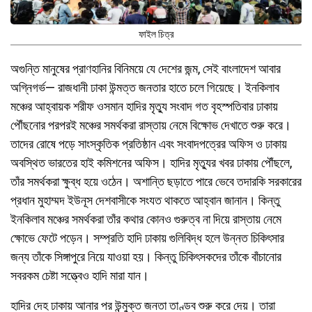
ফাইল চিত্র
অগুন্তি মানুষের প্রাণহানির বিনিময়ে যে দেশের জন্ম, সেই বাংলাদেশ আবার
অগ্নিগর্ভ— রাজধানী ঢাকা উন্মত্ত জনতার হাতে চলে গিয়েছে। ইনকিলাব
মঞ্চের আহ্বায়ক শরীফ ওসমান হাদির মৃত্যু সংবাদ গত বৃহস্পতিবার ঢাকায়
পৌঁছনোর পরপরই মঞ্চের সমর্থকরা রাস্তায় নেমে বিক্ষোভ দেখাতে শুরু করে।
তাদের রোষে পড়ে সাংস্কৃতিক প্রতিষ্ঠান এবং সংবাদপত্রের অফিস ও ঢাকায়
অবস্থিত ভারতের হাই কমিশনের অফিস। হাদির মৃত্যুর খবর ঢাকায় পৌঁছলে,
তাঁর সমর্থকরা ক্ষুব্ধ হয়ে ওঠেন। অশান্তি ছড়াতে পারে ভেবে তদারকি সরকারের
প্রধান মুহাম্মদ ইউনূস দেশবাসীকে সংযত থাকতে আহ্বান জানান। কিন্তু
ইনকিলাব মঞ্চের সমর্থকরা তাঁর কথার কোনও গুরুত্ব না দিয়ে রাস্তায় নেমে
ক্ষোভে ফেটে পড়েন। সম্প্রতি হাদি ঢাকায় গুলিবিদ্ধ হলে উন্নত চিকিৎসার
জন্য তাঁকে সিঙ্গাপুরে নিয়ে যাওয়া হয়। কিন্তু চিকিৎসকদের তাঁকে বাঁচানোর
সবরকম চেষ্টা সত্ত্বেও হাদি মারা যান।
হাদির দেহ ঢাকায় আনার পর উন্মুক্ত জনতা তাণ্ডব শুরু করে দেয়। তারা