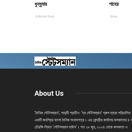
ধুন্ধুমার
শাহের
Editorial Desk
Gopa
About Us
'দৈনিক স্টেটসম্যান', শতাব্দী প্রাচীন- 'দ্য স্টেটসম্যান' গ্রুপ দ্বারা পরিচালিত
একটি জনপ্রিয় বাংলা দৈনিক সংবাদপত্র। এর কেন্দ্রীয় কার্যালয় কলকাতার ৪ 
চৌরঙ্গি-স্থিত 'স্টেটসম্যান হাউস'। গত ২৮ জুন, ২০০৪ থেকে কলকাতা ও