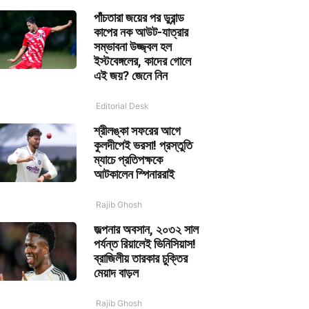
পাঁচতারা জয়ের পর ডুরান্ড
কাপের নক আউট-যাত্রার
সম্ভাবনা উজ্জ্বল হল
ইস্টবেঙ্গলের, কাদের গোলে
এই জয়? জেনে নিন
Editorial Desk
শ্রীলঙ্কা সফরের আগে
কুলদীপেই ভরসা! প্রস্তুতি
ম্যাচে প্রতিপক্ষকে
আটকালেন স্পিনাররাই
Rajib Ghosh
জল্পনার অবসান, ২০৩২ সাল
পর্যন্ত রিয়ালেই ভিনিসিয়াস!
ব্রাজিলীয় তারকার চুক্তির
মেয়াদ বাড়ল
Rajib Ghosh