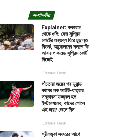
সম্পাদকীয়
Explainer: ককরোচ
থেকে গুলি: ফের সুপ্রিম
কোর্টের মন্তব্য ঘিরে চূড়ান্ত
বিতর্ক, আন্দোলনের সলতে কি
আবার পাকাচ্ছে সুপ্রিম কোর্ট
নিজেই
Editorial Desk
পাঁচতারা জয়ের পর ডুরান্ড
কাপের নক আউট-যাত্রার
সম্ভাবনা উজ্জ্বল হল
ইস্টবেঙ্গলের, কাদের গোলে
এই জয়? জেনে নিন
Editorial Desk
শ্রীলঙ্কা সফরের আগে