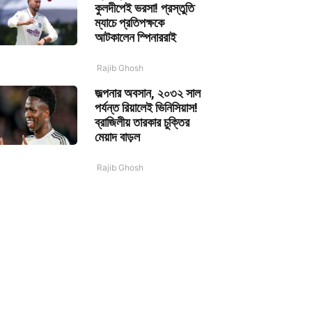
কুলদীপেই ভরসা! প্রস্তুতি
ম্যাচে প্রতিপক্ষকে
আটকালেন স্পিনাররাই
Rajib Ghosh
জল্পনার অবসান, ২০৩২ সাল
পর্যন্ত রিয়ালেই ভিনিসিয়াস!
ব্রাজিলীয় তারকার চুক্তির
মেয়াদ বাড়ল
Rajib Ghosh