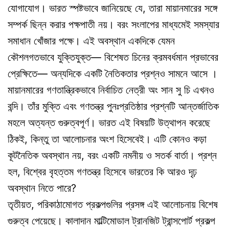
যোগাযোগ। ভারত স্পষ্টভাবে জানিয়েছে যে, তারা মায়ানমারের সঙ্গে
সম্পর্ক ছিন্ন করার পক্ষপাতী নয়। বরং সংলাপের মাধ্যমেই সমস্যার
সমাধান খোঁজার পক্ষে। এই অবস্থান একদিকে যেমন
কৌশলগতভাবে যুক্তিযুক্ত— বিশেষত চিনের ক্রমবর্ধমান প্রভাবের
প্রেক্ষিতে— অন্যদিকে একটি নৈতিকতার প্রশ্নও সামনে আসে ।
মায়ানমারের গণতান্ত্রিকভাবে নির্বাচিত নেত্রী অং সান সু চি এখনও
বন্দি। তাঁর মুক্তি এবং গণতন্ত্র পুনঃপ্রতিষ্ঠার প্রশ্নটি আন্তর্জাতিক
মহলে অত্যন্ত গুরুত্বপূর্ণ। ভারত এই বিষয়টি উত্থাপন করেছে
ঠিকই, কিন্তু তা আলোচনার অংশ হিসেবেই। এটি কোনও কড়া
কূটনৈতিক অবস্থান নয়, বরং একটি নমনীয় ও সতর্ক বার্তা। প্রশ্ন
হল, বিশ্বের বৃহত্তম গণতন্ত্র হিসেবে ভারতের কি আরও দৃঢ়
অবস্থান নিতে পারে?
তৃতীয়ত, পরিকাঠামোগত প্রকল্পগুলির প্রসঙ্গ এই আলোচনায় বিশেষ
গুরুত্ব পেয়েছে। কালাদান মাল্টিমোডাল ট্রানজিট ট্রান্সপোর্ট প্রকল্প