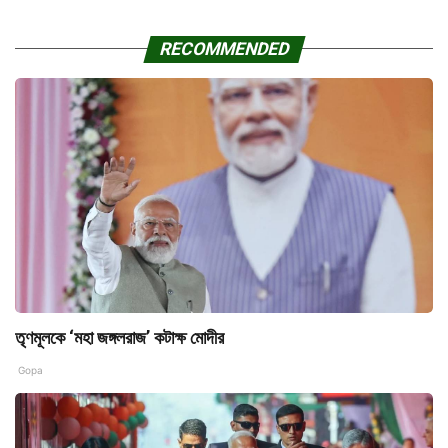
RECOMMENDED
তৃণমূলকে ‘মহা জঙ্গলরাজ’ কটাক্ষ মোদীর
Gopa