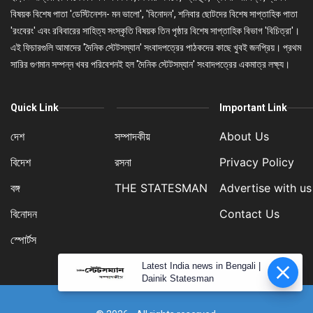
বিষয়ক বিশেষ পাতা 'ডেস্টিনেশন- মন ভালো', 'বিনোদন', শনিবার ছোটদের বিশেষ সাপ্তাহিক পাতা
'রংবেরং' এবং রবিবারের সাহিত্য সংস্কৃতি বিষয়ক তিন পৃষ্ঠার বিশেষ সাপ্তাহিক বিভাগ 'বিচিত্রা'।
এই ফিচারগুলি আমাদের 'দৈনিক স্টেটসম্যান' সংবাদপত্রের পাঠকদের কাছে খুবই জনপ্রিয়। প্রথম
সারির গুণমান সম্পন্ন খবর পরিবেশনই হল 'দৈনিক স্টেটসম্যান' সংবাদপত্রের একমাত্র লক্ষ্য।
Quick Link
Important Link
দেশ
সম্পাদকীয়
About Us
বিদেশ
রসনা
Privacy Policy
বঙ্গ
THE STATESMAN
Advertise with us
বিনোদন
Contact Us
স্পোর্টস
Latest India news in Bengali |
Dainik Statesman