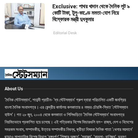
Exclusive: পাথর খাদান থেকে দৈনিক লুট ৯
কোটি টাকা, টুলু-কাণ্ডে মমতা-যোগ নিয়ে
বিস্ফোরক মন্ত্রী দুধকুমার
Editorial Desk
About Us
'দৈনিক স্টেটসম্যান', শতাব্দী প্রাচীন- 'দ্য স্টেটসম্যান' গ্রুপ দ্বারা পরিচালিত একটি জনপ্রিয়
বাংলা দৈনিক সংবাদপত্র। এর কেন্দ্রীয় কার্যালয় কলকাতার ৪ নম্বর চৌরঙ্গি-স্থিত 'স্টেটসম্যান
হাউস'। গত ২৮ জুন, ২০০৪ থেকে কলকাতা ও শিলিগুড়িতে 'দৈনিক স্টেটসম্যান' সংবাদপত্র
নিয়মিতভাবে প্রকাশিত হয়ে চলেছে। এই পত্রিকার বিশেষ ফিচারগুলি হল– রাজ্য, দেশ ও বিদেশের
সবরকম সংবাদ, সম্পাদকীয়, উত্তর সম্পাদকীয় নিবন্ধ, ক্রীড়া বিষয়ক দৈনিক পাতা 'খেলার ময়দানে'
ছাড়াও সাপ্তাহিক বিশেষ বিভাগ 'বঙ্গদর্পণ','শিক্ষার অঙ্গনে', 'স্বাস্থ্য', 'ব্যবসা- বাণিজ্য', ভ্রমণ