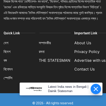
বিষয়ক বিশেষ পাতা 'ডেস্টিনেশন- মন ভালো', 'বিনোদন', শনিবার ছোটদের বিশেষ সাপ্তাহিক পাতা
'রংবেরং' এবং রবিবারের সাহিত্য সংস্কৃতি বিষয়ক তিন পৃষ্ঠার বিশেষ সাপ্তাহিক বিভাগ 'বিচিত্রা'।
এই ফিচারগুলি আমাদের 'দৈনিক স্টেটসম্যান' সংবাদপত্রের পাঠকদের কাছে খুবই জনপ্রিয়। প্রথম
সারির গুণমান সম্পন্ন খবর পরিবেশনই হল 'দৈনিক স্টেটসম্যান' সংবাদপত্রের একমাত্র লক্ষ্য।
Quick Link
Important Link
দেশ
সম্পাদকীয়
About Us
বিদেশ
রসনা
Privacy Policy
বঙ্গ
THE STATESMAN
Advertise with us
বিনোদন
Contact Us
স্পোর্টস
Latest India news in Bengali |
Dainik Statesman
© 2026 - All rights reserved.