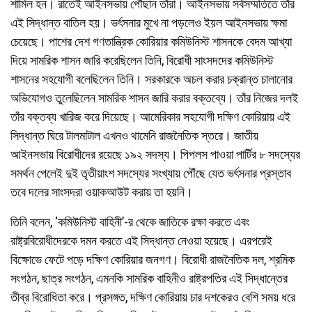
শামিল হন। রাতেই আইনসভায় পৌঁছান তাঁরা। আইনসভায় সর্বসম্মতিতে তাঁর
এই সিদ্ধান্ত বাতিল হয়। ভর্ৎসনার মুখে না পড়লেও ইয়ল আইনসভায় ক্ষমা
চেয়েছে। পাশের দেশ গণতান্ত্রিক কোরিয়ার কমিউনিস্ট শাসনকে বেদম আখ্যা
দিয়ে সামরিক শাসন জারি করেছিলেন তিনি, বিরোধী সাংসদদের কমিউনিস্ট
শাসনের সহযোগী বলেছিলেন তিনি। সরকারকে অচল করার চক্রান্ত চালানোর
অভিযোগও তুলেছিলেন সামরিক শাসন জারি করার বক্তব্যে। তাঁর নিজের দলই
তাঁর বক্তব্য খারিজ করে দিয়েছে। আমেরিকার সহযোগী দক্ষিণ কোরিয়ায় এই
সিদ্ধান্ত ঘিরে টালমাটাল এখনও থামেনি রাজনৈতিক স্তরে। জাতীয়
আইনসভায় বিরোধীদের রয়েছে ১৯২ সদস্য। পিপলস পাওয়া পার্টির ৮ সদস্যের
সমর্থন পেলেই দুই তৃতীয়াংশ সদস্যের সংখ্যায় পৌঁছে যেত ভর্ৎসনার প্রস্তাব
তবে দলের সাংসদরা ওয়াকআউট করায় তা হয়নি।
তিনি বলেন, ‘কমিউনিস্ট বাহিনী’-র থেকে জাতিকে রক্ষা করতে এবং
রাষ্ট্রবিরোধীদেরকে দমন করতে এই সিদ্ধান্ত নেওয়া হয়েছে। এরপরেই
বিক্ষোভে ফেটে পড়ে দক্ষিণ কোরিয়ার জনগণ। বিরোধী রাজনৈতিক দল, শ্রমিক
সংগঠন, ছাত্র সংগঠন, এমনকি সামরিক বাহিনীও রাষ্ট্রপতির এই সিদ্ধান্তের
তীব্র বিরোধিতা করে। প্রসঙ্গত, দক্ষিণ কোরিয়ায় চার দশকেরও বেশি সময় ধরে