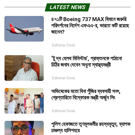
LATEST NEWS
৪৭১টি Boeing 737 MAX বিমানে জরুরি
পরিদর্শনের নির্দেশ এফএএ-র, ভারতে কটি রয়েছে
জানেন?
Editorial Desk
‘টু দ্য হেলথ মিনিস্টার’, প্রাক্তনকে পাঠানো
চিঠির জবাব দেবেন অধুনা স্বাস্থ্যমন্ত্রী
Editorial Desk
অভিষেকের মতো বিনা পুঁজির ব্যবসায়ী সনৎ,
গ্রেপ্তারিতে বিস্ফোরক মন্ত্রী অর্জুন সিং
Editorial Desk
পুলিশ হেফাজতে তৃণমূলকর্মীর রহস্যমৃত্যু, ব্যাপক
চাঞ্চল্য হালিশহরে