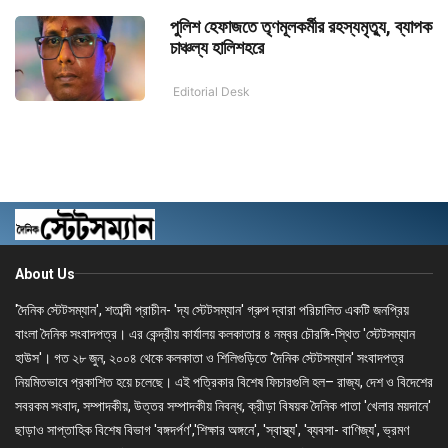
পুলিশ হেফাজতে তৃণমূলকর্মীর রহস্যমৃত্যু, ব্যাপক
চাঞ্চল্য হালিশহরে
Editorial Desk
About Us
'দৈনিক স্টেটসম্যান', শতাব্দী প্রাচীন- 'দ্য স্টেটসম্যান' গ্রুপ দ্বারা পরিচালিত একটি জনপ্রিয়
বাংলা দৈনিক সংবাদপত্র। এর কেন্দ্রীয় কার্যালয় কলকাতার ৪ নম্বর চৌরঙ্গি-স্থিত 'স্টেটসম্যান
হাউস'। গত ২৮ জুন, ২০০৪ থেকে কলকাতা ও শিলিগুড়িতে 'দৈনিক স্টেটসম্যান' সংবাদপত্র
নিয়মিতভাবে প্রকাশিত হয়ে চলেছে। এই পত্রিকার বিশেষ ফিচারগুলি হল– রাজ্য, দেশ ও বিদেশের
সবরকম সংবাদ, সম্পাদকীয়, উত্তর সম্পাদকীয় নিবন্ধ, ক্রীড়া বিষয়ক দৈনিক পাতা 'খেলার ময়দানে'
ছাড়াও সাপ্তাহিক বিশেষ বিভাগ 'বঙ্গদর্পণ','শিক্ষার অঙ্গনে', 'স্বাস্থ্য', 'ব্যবসা- বাণিজ্য', ভ্রমণ