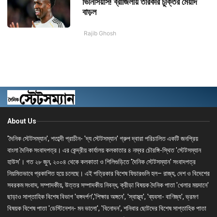
ভিনিসিয়াস! ব্রাজিলীয় তারকার চুক্তির মেয়াদ
বাড়ল
Rajib Ghosh
About Us
'দৈনিক স্টেটসম্যান', শতাব্দী প্রাচীন- 'দ্য স্টেটসম্যান' গ্রুপ দ্বারা পরিচালিত একটি জনপ্রিয়
বাংলা দৈনিক সংবাদপত্র। এর কেন্দ্রীয় কার্যালয় কলকাতার ৪ নম্বর চৌরঙ্গি-স্থিত 'স্টেটসম্যান
হাউস'। গত ২৮ জুন, ২০০৪ থেকে কলকাতা ও শিলিগুড়িতে 'দৈনিক স্টেটসম্যান' সংবাদপত্র
নিয়মিতভাবে প্রকাশিত হয়ে চলেছে। এই পত্রিকার বিশেষ ফিচারগুলি হল– রাজ্য, দেশ ও বিদেশের
সবরকম সংবাদ, সম্পাদকীয়, উত্তর সম্পাদকীয় নিবন্ধ, ক্রীড়া বিষয়ক দৈনিক পাতা 'খেলার ময়দানে'
ছাড়াও সাপ্তাহিক বিশেষ বিভাগ 'বঙ্গদর্পণ','শিক্ষার অঙ্গনে', 'স্বাস্থ্য', 'ব্যবসা- বাণিজ্য', ভ্রমণ
বিষয়ক বিশেষ পাতা 'ডেস্টিনেশন- মন ভালো', 'বিনোদন', শনিবার ছোটদের বিশেষ সাপ্তাহিক পাতা