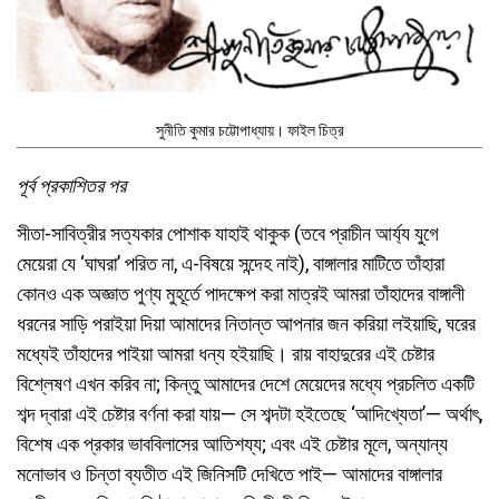
সুনীতি কুমার চট্টোপাধ্যায়। ফাইল চিত্র
পূর্ব প্রকাশিতর পর
সীতা-সাবিত্রীর সত্যকার পোশাক যাহাই থাকুক (তবে প্রাচীন আর্য্য যুগে
মেয়েরা যে ‘ঘাঘরা’ পরিত না, এ-বিষয়ে সন্দেহ নাই), বাঙ্গালার মাটিতে তাঁহারা
কোনও এক অজ্ঞাত পুণ্য মুহূর্তে পাদক্ষেপ করা মাত্রই আমরা তাঁহাদের বাঙ্গালী
ধরনের সাড়ি পরাইয়া দিয়া আমাদের নিতান্ত আপনার জন করিয়া লইয়াছি, ঘরের
মধ্যেই তাঁহাদের পাইয়া আমরা ধন্য হইয়াছি। রায় বাহাদুরের এই চেষ্টার
বিশ্লেষণ এখন করিব না; কিন্তু আমাদের দেশে মেয়েদের মধ্যে প্রচলিত একটি
শব্দ দ্বারা এই চেষ্টার বর্ণনা করা যায়— সে শব্দটা হইতেছে ‘আদিখ্যেতা’— অর্থাৎ,
বিশেষ এক প্রকার ভাববিলাসের আতিশয্য; এবং এই চেষ্টার মূলে, অন্যান্য
মনোভাব ও চিন্তা ব্যতীত এই জিনিসটি দেখিতে পাই— আমাদের বাঙ্গালার