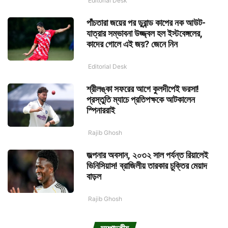
Editorial Desk
পাঁচতারা জয়ের পর ডুরান্ড কাপের নক আউট-
যাত্রার সম্ভাবনা উজ্জ্বল হল ইস্টবেঙ্গলের,
কাদের গোলে এই জয়? জেনে নিন
Editorial Desk
শ্রীলঙ্কা সফরের আগে কুলদীপেই ভরসা!
প্রস্তুতি ম্যাচে প্রতিপক্ষকে আটকালেন
স্পিনাররাই
Rajib Ghosh
জল্পনার অবসান, ২০৩২ সাল পর্যন্ত রিয়ালেই
ভিনিসিয়াস! ব্রাজিলীয় তারকার চুক্তির মেয়াদ
বাড়ল
Rajib Ghosh