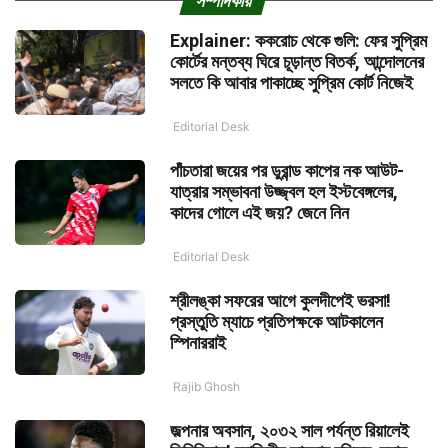
সম্পাদকীয়
Explainer: ককরোচ থেকে গুলি: ফের সুপ্রিম
কোর্টের মন্তব্য ঘিরে চূড়ান্ত বিতর্ক, আন্দোলনের
সলতে কি আবার পাকাচ্ছে সুপ্রিম কোর্ট নিজেই
Editorial Desk
পাঁচতারা জয়ের পর ডুরান্ড কাপের নক আউট-
যাত্রার সম্ভাবনা উজ্জ্বল হল ইস্টবেঙ্গলের,
কাদের গোলে এই জয়? জেনে নিন
Editorial Desk
শ্রীলঙ্কা সফরের আগে কুলদীপেই ভরসা!
প্রস্তুতি ম্যাচে প্রতিপক্ষকে আটকালেন
স্পিনাররাই
Rajib Ghosh
জল্পনার অবসান, ২০৩২ সাল পর্যন্ত রিয়ালেই