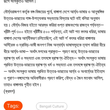
রূপে সংস্কৃতও আসিল।
মৌর্য্যরাজগণ কর্তৃক বঙ্গ-বিজয়ের পূর্বে, বাঙ্গালা দেশে আর্য্য-ভাষার ও আনুষঙ্গিক
উত্তর-ভারতের গাঙ্গ-উপত্যকার সভ্যতার বিস্তার ঘটে নাই বলিয়া অনুমান
হয়। মৌর্য্য-বিজয় হইতে আরম্ভ করিয়া গুপ্ত রাজবংশের রাজত্ব পর্য্যন্ত—
খ্রীষ্ট-পূর্ব ৩০০ হইতে খ্রীষ্টীয় ৫০০ পর্য্যন্ত, এই আট শত বৎসর ধরিয়া, ভাষায়
বাঙ্গালা দেশের আর্য্যীকরণ চলিতেছিল; এই আট শ’ বৎসর ধরিয়া বাঙ্গালার
অস্ট্রিক ও দ্রাবিড়-ভাষী জনগণ নিজ অন্যার্য্য ভাষাসমূহকে ত্যাগ করিয়া ধীরে
ধীরে আর্য্য-ভাষা— অর্থাৎ মগধের প্রাকৃত— গ্রহণ করে; উত্তর-ভারতের
ব্রাহ্মণ্য ধর্ম ও সভ্যতা এবং তৎসঙ্গে ব্রাহ্মণ্য ঐতিহ্য— অর্থাৎ সংস্কৃত ভাষায়
গ্রথিত উত্তর-ভারতের ব্রাহ্মণ্য ধর্ম ও সভ্যতা এবং তৎসঙ্গে ব্রাহ্মণ্য ঐতিহ্য
— অর্থাৎ সংস্কৃত ভাষায় গ্রথিত উত্তর-ভারতের আর্য্য ও অনার্য্যের ইতিহাস
ও পুরাণ—বঙ্গদেশের অধিবাসীরাও গ্রহণ করিল; বৌদ্ধ ও জৈন মতবাদ আসিল,
তাহাও বাঙ্গালায় গৃহীত হইল।
(ক্রমশ)
Tags:
Bengali Culture