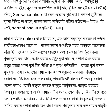
জাতীয় সংস্কৃতির প্রতিষ্ঠা বা আধার-ভূমি কী কী বিষয় লইয়া, তৎসম্বন্ধে
অবহিত না হইয়া, নূতন ও অনপেক্ষিত কথা (তাহা যুক্তি-সহ হউক বা না হউক)
বলিয়া, Sensationalism বা চমকপ্রদতার সৃষ্টি করা। বঙ্গদেশ তুর্কীদের
দ্বারা বিজিত না হইলে, বাঙ্গালা ভাষায় সাহিত্যই গড়িয়া উঠিত না— ইহাও এই
রূপই sensational এবং যুক্তিহীন কথা।
ভাষা না হইলে nation বা জাতি হয় না; এবং ভাষা সম্বন্ধে সচেতন না হইলে,
জাতীয়তা-বোধও আসে না। বাঙ্গালা ভাষার উৎপত্তি লইয়া অন্যত্র আলোচনা
করিয়াছি। যে-সমস্ত উপকরণের সাহায্যে বাঙ্গালা ভাষার উৎপত্তির কথা
পুনরুদ্ধার করা যায়, সেগুলি হইতে এইটুকু বুঝা যায় যে, বাঙ্গালা এখন হইতে
মাত্র হাজার বৎসর পূর্বে নিজ বিশিষ্ট রূপ গ্রহণ করিয়াছিল। তাহার পূর্বে বাঙ্গালা
সৃজ্যমান, তখন বঙ্গদেশের ভাষা অপভ্রংশ ও প্রাকৃত অবস্থায় রহিয়াছে।
বাঙ্গালা দেশ হিমাচল-কন্যা গঙ্গার দান; পলিমাটিতেই বাঙ্গালার উদ্ভব। বাঙ্গালা
দেশের ভাষাও তেমনি উত্তর ভারতে উদ্ভূত আর্য্যভাষা, প্রাকৃত হইতেই
উৎপন্ন। গঙ্গার মতো আর্য্য ভাষার নদী বাঙ্গালা দেশেও বহিল, এই নদীর স্রোতে
দেশের প্রাচীন অন্যায্য ভাষা ভাসিয়া গেল— আর্য্য ভাষা প্রাকৃত এই বাঙ্গালায়
আসিয়া ক্রমে বাঙ্গালা ভাষার রূপ ধারণ করিল; প্রাকৃতের সঙ্গে সঙ্গে তাহার ধাত্রী-