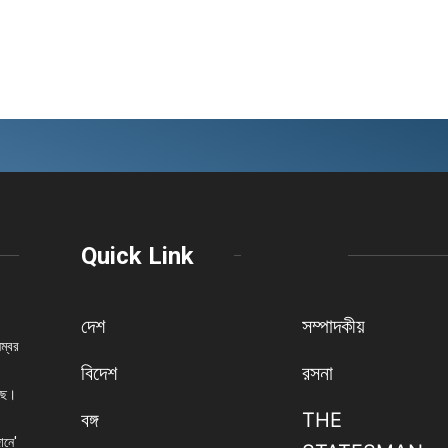
Quick Link
দেশ
সম্পাদকীয়
নম্বর
বিদেশ
রসনা
েছে।
বঙ্গ
THE
ানে'