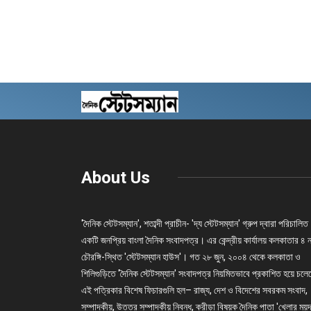
About Us
'দৈনিক স্টেটসম্যান', শতাব্দী প্রাচীন- 'দ্য স্টেটসম্যান' গ্রুপ দ্বারা পরিচালিত
একটি জনপ্রিয় বাংলা দৈনিক সংবাদপত্র। এর কেন্দ্রীয় কার্যালয় কলকাতার ৪ 
চৌরঙ্গি-স্থিত 'স্টেটসম্যান হাউস'। গত ২৮ জুন, ২০০৪ থেকে কলকাতা ও
শিলিগুড়িতে 'দৈনিক স্টেটসম্যান' সংবাদপত্র নিয়মিতভাবে প্রকাশিত হয়ে চল
এই পত্রিকার বিশেষ ফিচারগুলি হল– রাজ্য, দেশ ও বিদেশের সবরকম সংবাদ,
সম্পাদকীয়, উত্তর সম্পাদকীয় নিবন্ধ, ক্রীড়া বিষয়ক দৈনিক পাতা 'খেলার ময়দ