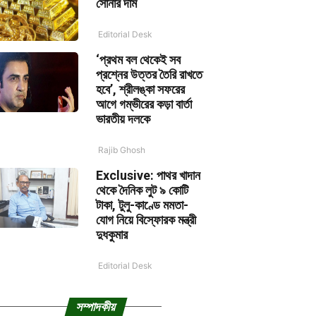
সোনার দাম
Editorial Desk
‘প্রথম বল থেকেই সব
প্রশ্নের উত্তর তৈরি রাখতে
হবে’, শ্রীলঙ্কা সফরের
আগে গম্ভীরের কড়া বার্তা
ভারতীয় দলকে
Rajib Ghosh
Exclusive: পাথর খাদান
থেকে দৈনিক লুট ৯ কোটি
টাকা, টুলু-কাণ্ডে মমতা-
যোগ নিয়ে বিস্ফোরক মন্ত্রী
দুধকুমার
Editorial Desk
সম্পাদকীয়