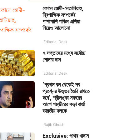
ফোনে মোদী-নেতানিয়াহু,
দ্বিপাক্ষিক সম্পর্কের
পাশাপাশি পশ্চিম এশিয়া
নিয়েও আলোচনা
Editorial Desk
৭ সপ্তাহের মধ্যে সর্বোচ্চ
সোনার দাম
Editorial Desk
‘প্রথম বল থেকেই সব
প্রশ্নের উত্তর তৈরি রাখতে
হবে’, শ্রীলঙ্কা সফরের
আগে গম্ভীরের কড়া বার্তা
ভারতীয় দলকে
Rajib Ghosh
Exclusive: পাথর খাদান