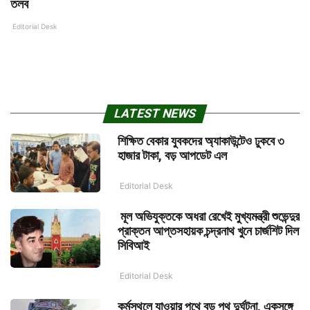
তলব
Editorial Desk
LATEST NEWS
শিক্ষিত বেকার যুবকদের অ্যাকাউন্টেও ঢুকবে ৩
হাজার টাকা, বড় আপডেট এল
Editorial Desk
মূল অভিযুক্তকে অধরা রেখেই মুখ্যমন্ত্রী শুভেন্দুর
প্রাক্তন আপ্তসহায়ক চন্দ্রনাথ খুনে চার্জশিট দিল
সিবিআই
Editorial Desk
কর্মস্থলে যাওয়ার পথে বড় পথ দুর্ঘটনা, একসঙ্গে