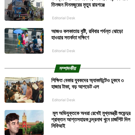
তিনজন দিনমজুরের মৃত্যু রায়গঞ্জে
Editorial Desk
আজও কলকাতায় বৃষ্টি, রবিবার পর্যন্ত ঝোড়ো
হাওয়ার সতর্কতা দক্ষিণে
Editorial Desk
সম্পাদকীয়
শিক্ষিত বেকার যুবকদের অ্যাকাউন্টেও ঢুকবে ৩
হাজার টাকা, বড় আপডেট এল
Editorial Desk
মূল অভিযুক্তকে অধরা রেখেই মুখ্যমন্ত্রী শুভেন্দুর
প্রাক্তন আপ্তসহায়ক চন্দ্রনাথ খুনে চার্জশিট দিল
সিবিআই