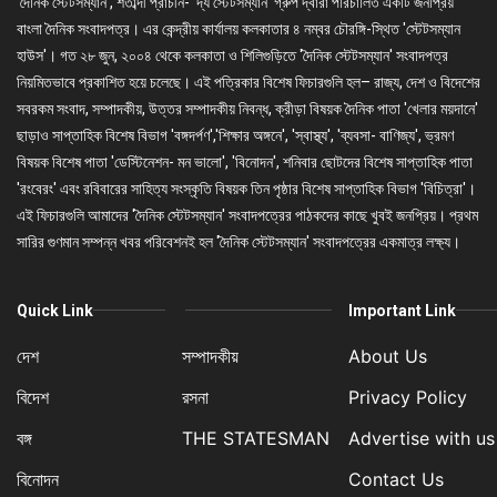
'দৈনিক স্টেটসম্যান', শতাব্দী প্রাচীন- 'দ্য স্টেটসম্যান' গ্রুপ দ্বারা পরিচালিত একটি জনপ্রিয়
বাংলা দৈনিক সংবাদপত্র। এর কেন্দ্রীয় কার্যালয় কলকাতার ৪ নম্বর চৌরঙ্গি-স্থিত 'স্টেটসম্যান
হাউস'। গত ২৮ জুন, ২০০৪ থেকে কলকাতা ও শিলিগুড়িতে 'দৈনিক স্টেটসম্যান' সংবাদপত্র
নিয়মিতভাবে প্রকাশিত হয়ে চলেছে। এই পত্রিকার বিশেষ ফিচারগুলি হল– রাজ্য, দেশ ও বিদেশের
সবরকম সংবাদ, সম্পাদকীয়, উত্তর সম্পাদকীয় নিবন্ধ, ক্রীড়া বিষয়ক দৈনিক পাতা 'খেলার ময়দানে'
ছাড়াও সাপ্তাহিক বিশেষ বিভাগ 'বঙ্গদর্পণ','শিক্ষার অঙ্গনে', 'স্বাস্থ্য', 'ব্যবসা- বাণিজ্য', ভ্রমণ
বিষয়ক বিশেষ পাতা 'ডেস্টিনেশন- মন ভালো', 'বিনোদন', শনিবার ছোটদের বিশেষ সাপ্তাহিক পাতা
'রংবেরং' এবং রবিবারের সাহিত্য সংস্কৃতি বিষয়ক তিন পৃষ্ঠার বিশেষ সাপ্তাহিক বিভাগ 'বিচিত্রা'।
এই ফিচারগুলি আমাদের 'দৈনিক স্টেটসম্যান' সংবাদপত্রের পাঠকদের কাছে খুবই জনপ্রিয়। প্রথম
সারির গুণমান সম্পন্ন খবর পরিবেশনই হল 'দৈনিক স্টেটসম্যান' সংবাদপত্রের একমাত্র লক্ষ্য।
Quick Link
Important Link
দেশ
সম্পাদকীয়
About Us
বিদেশ
রসনা
Privacy Policy
বঙ্গ
THE STATESMAN
Advertise with us
বিনোদন
Contact Us