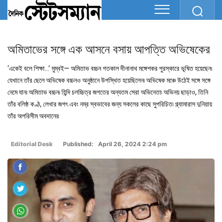
অমিতাভের সঙ্গে এক আসনে বসায় আপত্তি অভিষেকের
‘একেই বলে শিক্ষা…’ মুম্বই— অমিতাভ বচ্চন গতকাল দীনানাথ মঙ্গেশকর পুরস্কারে ভূষিত হয়েছেন৷
যেখানে তাঁর ছেলে অভিষেক বচ্চনও অনুষ্ঠানে উপস্থিত হয়েছিলেন৷ অভিষেক মঞ্চে উঠেই সঙ্গে সঙ্গে
নেমে যান৷ অমিতাভ বচ্চন৷ হিন্দি চলচ্চিত্র জগতের অন্যতম সেরা অভিনেতা৷ অভিনয় ছাড়াও, তিনি
তাঁর বলিষ্ঠ কণ্ঠ, লেখার জগৎ এবং নম্র স্বভাবের জন্য সকলের কাছে সুপরিচিত৷ গ্ল্যামারাস দুনিয়ায়
তাঁর অপরিসীম অবদানের
Editorial Desk
Published: April 26, 2024 2:24 pm