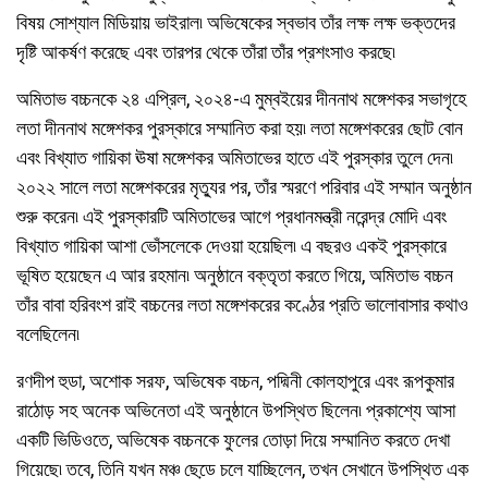
বিষয় সোশ্যাল মিডিয়ায় ভাইরাল৷ অভিষেকের স্বভাব তাঁর লক্ষ লক্ষ ভক্তদের
দৃষ্টি আকর্ষণ করেছে এবং তারপর থেকে তাঁরা তাঁর প্রশংসাও করছে৷
অমিতাভ বচ্চনকে ২৪ এপ্রিল, ২০২৪-এ মুম্বইয়ের দীননাথ মঙ্গেশকর সভাগৃহে
লতা দীননাথ মঙ্গেশকর পুরস্কারে সম্মানিত করা হয়৷ লতা মঙ্গেশকরের ছোট বোন
এবং বিখ্যাত গায়িকা ঊষা মঙ্গেশকর অমিতাভের হাতে এই পুরস্কার তুলে দেন৷
২০২২ সালে লতা মঙ্গেশকরের মৃতু্যর পর, তাঁর স্মরণে পরিবার এই সম্মান অনুষ্ঠান
শুরু করেন৷ এই পুরস্কারটি অমিতাভের আগে প্রধানমন্ত্রী নরেন্দ্র মোদি এবং
বিখ্যাত গায়িকা আশা ভোঁসলেকে দেওয়া হয়েছিল৷ এ বছরও একই পুরস্কারে
ভূষিত হয়েছেন এ আর রহমান৷ অনুষ্ঠানে বক্তৃতা করতে গিয়ে, অমিতাভ বচ্চন
তাঁর বাবা হরিবংশ রাই বচ্চনের লতা মঙ্গেশকরের কণ্ঠের প্রতি ভালোবাসার কথাও
বলেছিলেন৷
রণদীপ হুডা, অশোক সরফ, অভিষেক বচ্চন, পদ্মিনী কোলহাপুরে এবং রূপকুমার
রাঠোড় সহ অনেক অভিনেতা এই অনুষ্ঠানে উপস্থিত ছিলেন৷ প্রকাশ্যে আসা
একটি ভিডিওতে, অভিষেক বচ্চনকে ফুলের তোড়া দিয়ে সম্মানিত করতে দেখা
গিয়েছে৷ তবে, তিনি যখন মঞ্চ ছেডে় চলে যাচ্ছিলেন, তখন সেখানে উপস্থিত এক