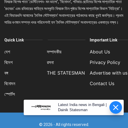
বিষয়ক বিশেষ পাতা 'ডেস্টিনেশন- মন ভালো', 'বিনোদন', শনিবার ছোটদের বিশেষ সাপ্তাহিক পাতা
'রংবেরং' এবং রবিবারের সাহিত্য সংস্কৃতি বিষয়ক তিন পৃষ্ঠার বিশেষ সাপ্তাহিক বিভাগ 'বিচিত্রা'।
এই ফিচারগুলি আমাদের 'দৈনিক স্টেটসম্যান' সংবাদপত্রের পাঠকদের কাছে খুবই জনপ্রিয়। প্রথম
সারির গুণমান সম্পন্ন খবর পরিবেশনই হল 'দৈনিক স্টেটসম্যান' সংবাদপত্রের একমাত্র লক্ষ্য।
Quick Link
Important Link
দেশ
সম্পাদকীয়
About Us
বিদেশ
রসনা
Privacy Policy
বঙ্গ
THE STATESMAN
Advertise with us
বিনোদন
Contact Us
স্পোর্টস
Latest India news in Bengali |
Dainik Statesman
© 2026 - All rights reserved.