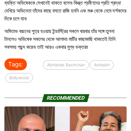
ব্যক্তি অভিষেককে সেখানেই থাকতে বলেন৷ কিন্ত্ত প্রবীণদের প্রতি শ্রদ্ধা
দেখিয়ে অভিনেতা তাঁদের কাছে বসতে রাজি হননি এবং মঞ্চ থেকে নেমে দর্শকদের
দিকে চলে যান৷
অমিতাভ বচ্চনের পুত্র হওয়ায় ইন্ডাস্ট্রির সকলে বারবার তাঁর সঙ্গে তুলনা
টানলেও অভিষেক সকলের থেকে আলাদা৷ মাটির কাছাকাছি থাকতেই তিনি
সবসময় পছন্দ করেন৷ তাই আরও একবার মুগ্ধ ভক্তরা৷
Tags:
Abhishek Bachchan
Amitabh
Bollywood
RECOMMENDED