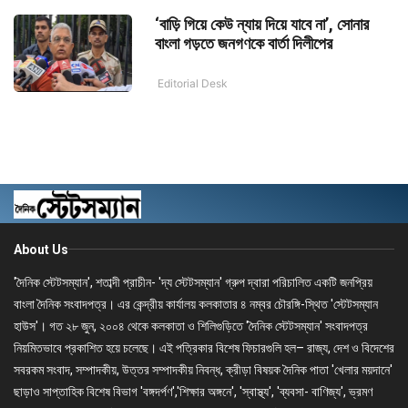
‘বাড়ি গিয়ে কেউ ন্যায় দিয়ে যাবে না’, সোনার
বাংলা গড়তে জনগণকে বার্তা দিলীপের
Editorial Desk
About Us
'দৈনিক স্টেটসম্যান', শতাব্দী প্রাচীন- 'দ্য স্টেটসম্যান' গ্রুপ দ্বারা পরিচালিত একটি জনপ্রিয়
বাংলা দৈনিক সংবাদপত্র। এর কেন্দ্রীয় কার্যালয় কলকাতার ৪ নম্বর চৌরঙ্গি-স্থিত 'স্টেটসম্যান
হাউস'। গত ২৮ জুন, ২০০৪ থেকে কলকাতা ও শিলিগুড়িতে 'দৈনিক স্টেটসম্যান' সংবাদপত্র
নিয়মিতভাবে প্রকাশিত হয়ে চলেছে। এই পত্রিকার বিশেষ ফিচারগুলি হল– রাজ্য, দেশ ও বিদেশের
সবরকম সংবাদ, সম্পাদকীয়, উত্তর সম্পাদকীয় নিবন্ধ, ক্রীড়া বিষয়ক দৈনিক পাতা 'খেলার ময়দানে'
ছাড়াও সাপ্তাহিক বিশেষ বিভাগ 'বঙ্গদর্পণ','শিক্ষার অঙ্গনে', 'স্বাস্থ্য', 'ব্যবসা- বাণিজ্য', ভ্রমণ