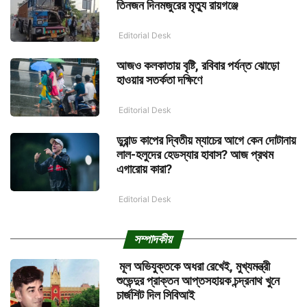
তিনজন দিনমজুরের মৃত্যু রায়গঞ্জে
Editorial Desk
আজও কলকাতায় বৃষ্টি, রবিবার পর্যন্ত ঝোড়ো
হাওয়ার সতর্কতা দক্ষিণে
Editorial Desk
ডুরান্ড কাপের দ্বিতীয় ম্যাচের আগে কেন দোটানায়
লাল-হলুদের হেডস্যার হাবাস? আজ প্রথম
এগারোয় কারা?
Editorial Desk
সম্পাদকীয়
মূল অভিযুক্তকে অধরা রেখেই, মুখ্যমন্ত্রী
শুভেন্দুর প্রাক্তন আপ্তসহায়ক চন্দ্রনাথ খুনে
চার্জশিট দিল সিবিআই