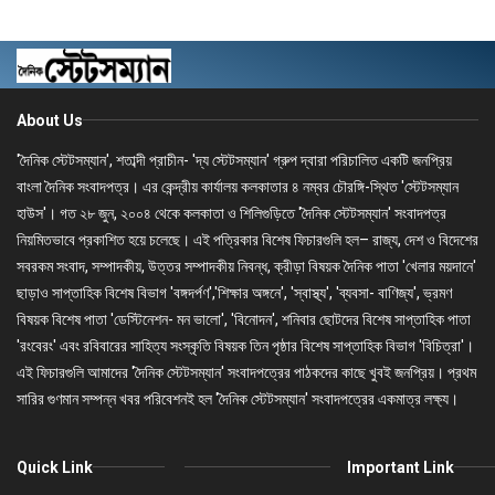
About Us
'দৈনিক স্টেটসম্যান', শতাব্দী প্রাচীন- 'দ্য স্টেটসম্যান' গ্রুপ দ্বারা পরিচালিত একটি জনপ্রিয়
বাংলা দৈনিক সংবাদপত্র। এর কেন্দ্রীয় কার্যালয় কলকাতার ৪ নম্বর চৌরঙ্গি-স্থিত 'স্টেটসম্যান
হাউস'। গত ২৮ জুন, ২০০৪ থেকে কলকাতা ও শিলিগুড়িতে 'দৈনিক স্টেটসম্যান' সংবাদপত্র
নিয়মিতভাবে প্রকাশিত হয়ে চলেছে। এই পত্রিকার বিশেষ ফিচারগুলি হল– রাজ্য, দেশ ও বিদেশের
সবরকম সংবাদ, সম্পাদকীয়, উত্তর সম্পাদকীয় নিবন্ধ, ক্রীড়া বিষয়ক দৈনিক পাতা 'খেলার ময়দানে'
ছাড়াও সাপ্তাহিক বিশেষ বিভাগ 'বঙ্গদর্পণ','শিক্ষার অঙ্গনে', 'স্বাস্থ্য', 'ব্যবসা- বাণিজ্য', ভ্রমণ
বিষয়ক বিশেষ পাতা 'ডেস্টিনেশন- মন ভালো', 'বিনোদন', শনিবার ছোটদের বিশেষ সাপ্তাহিক পাতা
'রংবেরং' এবং রবিবারের সাহিত্য সংস্কৃতি বিষয়ক তিন পৃষ্ঠার বিশেষ সাপ্তাহিক বিভাগ 'বিচিত্রা'।
এই ফিচারগুলি আমাদের 'দৈনিক স্টেটসম্যান' সংবাদপত্রের পাঠকদের কাছে খুবই জনপ্রিয়। প্রথম
সারির গুণমান সম্পন্ন খবর পরিবেশনই হল 'দৈনিক স্টেটসম্যান' সংবাদপত্রের একমাত্র লক্ষ্য।
Quick Link
Important Link