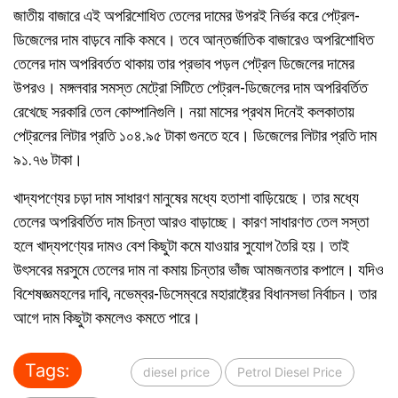
জাতীয় বাজারে এই অপরিশোধিত তেলের দামের উপরই নির্ভর করে পেট্রল-
ডিজেলের দাম বাড়বে নাকি কমবে। তবে আন্তর্জাতিক বাজারেও অপরিশোধিত
তেলের দাম অপরিবর্তত থাকায় তার প্রভাব পড়ল পেট্রল ডিজেলের দামের
উপরও। মঙ্গলবার সমস্ত মেট্রো সিটিতে পেট্রল-ডিজেলের দাম অপরিবর্তিত
রেখেছে সরকারি তেল কোম্পানিগুলি। নয়া মাসের প্রথম দিনেই কলকাতায়
পেট্রলের লিটার প্রতি ১০৪.৯৫ টাকা গুনতে হবে। ডিজেলের লিটার প্রতি দাম
৯১.৭৬ টাকা।
খাদ্যপণ্যের চড়া দাম সাধারণ মানুষের মধ্যে হতাশা বাড়িয়েছে। তার মধ্যে
তেলের অপরিবর্তিত দাম চিন্তা আরও বাড়াচ্ছে। কারণ সাধারণত তেল সস্তা
হলে খাদ্যপণ্যের দামও বেশ কিছুটা কমে যাওয়ার সুযোগ তৈরি হয়। তাই
উৎসবের মরসুমে তেলের দাম না কমায় চিন্তার ভাঁজ আমজনতার কপালে। যদিও
বিশেষজ্ঞমহলের দাবি, নভেম্বর-ডিসেম্বরে মহারাষ্ট্রের বিধানসভা নির্বাচন। তার
আগে দাম কিছুটা কমলেও কমতে পারে।
Tags:
diesel price
Petrol Diesel Price