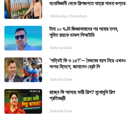
মনোবিজ্ঞানী থেকে শিল্পজগতে যাত্রা সাধনা গুপ্তর
Rinika Roy Chowdhury
টানা ১০ ঘণ্টা জিজ্ঞাসাবাদের পর আবার তলব,
সুমিত রায়কে ডাকল সিআইডি
Editorial Desk
‘সত্যিই কি ও ১৫?’— বৈভবের বয়স নিয়ে এখনও
সংশয় বিদেশে, জানালেন ব্রেট লি
Editorial Desk
রাজ্যে কি আসছে ভারী শিল্প? মুখোমুখি শিল্প
প্রতিমন্ত্রী
Editorial Desk