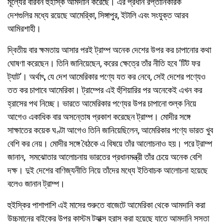
মূল্যের বারবন হুইস্কি আমদানি করেছে। এর প্রধান রপ্তানিকারক
দেশগুলির মধ্যে রয়েছে আমেরি্কা, সিঙ্গাপুর, ইটালি এবং সংযুক্ত আরব
আমিরশাহী।
দ্বিতীয় বার ক্ষমতায় আসার পরই ট্রাম্প অনেক দেশের উপর কর চাপানোর কথা
ঘোষণা করেছেন। তিনি জানিয়েছেন, করের ক্ষেত্রে তাঁর নীতি হবে ‘টিট ফর
ট্যাট’। অর্থাৎ, যে দেশ আমেরিকার পণ্যে যত কর নেবে, সেই দেশের পণ্যেও
তত কর চাপাবে আমেরিকা। ট্রাম্পের এই হুঁশিয়ারির পর অনেকেই এখন কর
হ্রাসের পথ নিচ্ছে। ভারতে আমেরিকার পণ্যের উপর চাপানো শুল্ক নিয়ে
আগেও একাধিক বার অসন্তোষ প্রকাশ করেছেন ট্রাম্প। মোদীর সঙ্গে
সাক্ষাতের কয়েক ঘণ্টা আগেও তিনি জানিয়েছিলেন, আমেরিকার পণ্যে ভারত খুব
বেশি কর নেয়। মোদীর সঙ্গে বৈঠকে এ বিষয়ে তাঁর আলোচনাও হয়। পরে ট্রাম্প
জানান, সমঝোতার আলোচনায় ভারতের প্রধানমন্ত্রী তাঁর চেয়ে অনেক বেশি
দক্ষ। দুই দেশের বাণিজ্যনীতি নিয়ে তাঁদের মধ্যে ইতিবাচক আলোচনা হয়েছে
বলেও জানান ট্রাম্প।
হুইস্কির পাশাপাশি এই মাসের শুরুতে বাজেটে আমেরিকা থেকে আমদানি করা
উচ্চমানের বাইকের উপর কাস্টম ট্যাক্স হ্রাস করা হয়েছে যাতে আমদানি সস্তা