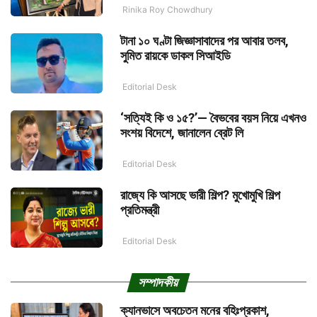
Rinika Roy Chowdhury
টানা ১০ ঘণ্টা জিজ্ঞাসাবাদের পর আবার তলব,
সুমিত রায়কে ডাকল সিআইডি
Editorial Desk
‘সত্যিই কি ও ১৫?’— বৈভবের বয়স নিয়ে এখনও
সংশয় বিদেশে, জানালেন ব্রেট লি
Editorial Desk
রাজ্যে কি আসছে ভারী শিল্প? মুখোমুখি শিল্প
প্রতিমন্ত্রী
Editorial Desk
সম্পাদকীয়
ক্যানভাসে অবচেতন মনের বহিঃপ্রকাশ,