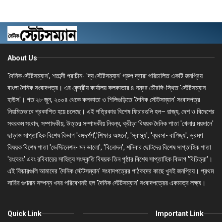
About Us
'দৈনিক স্টেটসম্যান', শতাব্দী প্রাচীন- 'দ্য স্টেটসম্যান' গ্রুপ দ্বারা পরিচালিত একটি জনপ্রিয়
বাংলা দৈনিক সংবাদপত্র। এর কেন্দ্রীয় কার্যালয় কলকাতার ৪ নম্বর চৌরঙ্গি-স্থিত 'স্টেটসম্যান
হাউস'। গত ২৮ জুন, ২০০৪ থেকে কলকাতা ও শিলিগুড়িতে 'দৈনিক স্টেটসম্যান' সংবাদপত্র
নিয়মিতভাবে প্রকাশিত হয়ে চলেছে। এই পত্রিকার বিশেষ ফিচারগুলি হল– রাজ্য, দেশ ও বিদেশের
সবরকম সংবাদ, সম্পাদকীয়, উত্তর সম্পাদকীয় নিবন্ধ, ক্রীড়া বিষয়ক দৈনিক পাতা 'খেলার ময়দানে'
ছাড়াও সাপ্তাহিক বিশেষ বিভাগ 'বঙ্গদর্পণ','শিক্ষার অঙ্গনে', 'স্বাস্থ্য', 'ব্যবসা- বাণিজ্য', ভ্রমণ
বিষয়ক বিশেষ পাতা 'ডেস্টিনেশন- মন ভালো', 'বিনোদন', শনিবার ছোটদের বিশেষ সাপ্তাহিক পাতা
'রংবেরং' এবং রবিবারের সাহিত্য সংস্কৃতি বিষয়ক তিন পৃষ্ঠার বিশেষ সাপ্তাহিক বিভাগ 'বিচিত্রা'।
এই ফিচারগুলি আমাদের 'দৈনিক স্টেটসম্যান' সংবাদপত্রের পাঠকদের কাছে খুবই জনপ্রিয়। প্রথম
সারির গুণমান সম্পন্ন খবর পরিবেশনই হল 'দৈনিক স্টেটসম্যান' সংবাদপত্রের একমাত্র লক্ষ্য।
Quick Link
Important Link