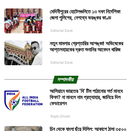
মেদিনীপুরের হোটেলগুলিতে ১৩ দফা নির্দেশিকা
জেলা পুলিশের, নেপথ্যে ভয়ঙ্কর কাণ্ড
Editorial Desk
নতুন মামলায় গ্রেপ্তারির আশঙ্কা! অভিষেকের
আপ্তসহায়কের দ্রুত শুনানির আবেদন খারিজ
Editorial Desk
সম্পাদকীয়
আসিয়ানে ভারতের ‘বি’ টিম পাঠানোর শর্ত মানবে
ফিফা? না মানলে নাম প্রত্যাহার, জানিয়ে দিল
ফেডারেশন
Rajib Ghosh
চিন থেকে বাংলা ছুঁয়ে দিল্লি: আকাশে ঠাসা ৩৫০০