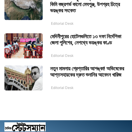
কিমি বজ্রগর্ভ কালো মেঘপুঞ্জ, উপগ্রহ চিত্রে
ভয়ঙ্কর সংকেত
Editorial Desk
মেদিনীপুরের হোটেলগুলিতে ১৩ দফা নির্দেশিকা
জেলা পুলিশের, নেপথ্যে ভয়ঙ্কর কাণ্ড
Editorial Desk
নতুন মামলায় গ্রেপ্তারির আশঙ্কা! অভিষেকের
আপ্তসহায়কের দ্রুত শুনানির আবেদন খারিজ
Editorial Desk