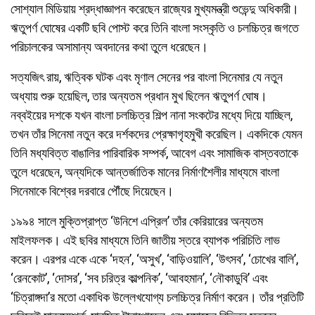
সোশ্যাল মিডিয়ায় শ্রদ্ধাজ্ঞাপন করেছেন রাজ্যের মুখ্যমন্ত্রী শুভেন্দু অধিকারী।
ঋতুপর্ণ ঘোষের একটি ছবি পোস্ট করে তিনি বাংলা সংস্কৃতি ও চলচ্চিত্র জগতে
পরিচালকের অসামান্য অবদানের কথা তুলে ধরেছেন।
সত্যজিৎ রায়, ঋত্বিক ঘটক এবং মৃণাল সেনের পর বাংলা সিনেমার যে নতুন
অধ্যায় শুরু হয়েছিল, তার অন্যতম প্রধান মুখ ছিলেন ঋতুপর্ণ ঘোষ।
নব্বইয়ের দশকে যখন বাংলা চলচ্চিত্র শিল্প নানা সংকটের মধ্যে দিয়ে যাচ্ছিল,
তখন তাঁর সিনেমা নতুন করে দর্শকদের প্রেক্ষাগৃহমুখী করেছিল। একদিকে যেমন
তিনি মধ্যবিত্ত বাঙালির পারিবারিক সম্পর্ক, আবেগ এবং সামাজিক বাস্তবতাকে
তুলে ধরেছেন, অন্যদিকে আন্তর্জাতিক মানের নির্মাণশৈলীর মাধ্যমে বাংলা
সিনেমাকে বিশ্বের দরবারে পৌঁছে দিয়েছেন।
১৯৯৪ সালে মুক্তিপ্রাপ্ত ‘উনিশে এপ্রিল’ তাঁর কেরিয়ারের অন্যতম
মাইলফলক। এই ছবির মাধ্যমে তিনি জাতীয় স্তরে ব্যাপক পরিচিতি লাভ
করেন। এরপর একে একে ‘দহন’, ‘অসুখ’, ‘বাড়িওয়ালি’, ‘উৎসব’, ‘চোখের বালি’,
‘রেনকোট’, ‘দোসর’, ‘সব চরিত্র কাল্পনিক’, ‘আবহমান’, ‘নৌকাডুবি’ এবং
‘চিত্রাঙ্গদা’র মতো একাধিক উল্লেখযোগ্য চলচ্চিত্র নির্মাণ করেন। তাঁর প্রতিটি