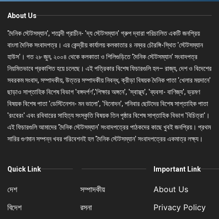
About Us
'দৈনিক স্টেটসম্যান', শতাব্দী প্রাচীন- 'দ্য স্টেটসম্যান' গ্রুপ দ্বারা পরিচালিত একটি জনপ্রিয়
বাংলা দৈনিক সংবাদপত্র। এর কেন্দ্রীয় কার্যালয় কলকাতার ৪ নম্বর চৌরঙ্গি-স্থিত 'স্টেটসম্যান
হাউস'। গত ২৮ জুন, ২০০৪ থেকে কলকাতা ও শিলিগুড়িতে 'দৈনিক স্টেটসম্যান' সংবাদপত্র
নিয়মিতভাবে প্রকাশিত হয়ে চলেছে। এই পত্রিকার বিশেষ ফিচারগুলি হল– রাজ্য, দেশ ও বিদেশের
সবরকম সংবাদ, সম্পাদকীয়, উত্তর সম্পাদকীয় নিবন্ধ, ক্রীড়া বিষয়ক দৈনিক পাতা 'খেলার ময়দানে'
ছাড়াও সাপ্তাহিক বিশেষ বিভাগ 'বঙ্গদর্পণ','শিক্ষার অঙ্গনে', 'স্বাস্থ্য', 'ব্যবসা- বাণিজ্য', ভ্রমণ
বিষয়ক বিশেষ পাতা 'ডেস্টিনেশন- মন ভালো', 'বিনোদন', শনিবার ছোটদের বিশেষ সাপ্তাহিক পাতা
'রংবেরং' এবং রবিবারের সাহিত্য সংস্কৃতি বিষয়ক তিন পৃষ্ঠার বিশেষ সাপ্তাহিক বিভাগ 'বিচিত্রা'।
এই ফিচারগুলি আমাদের 'দৈনিক স্টেটসম্যান' সংবাদপত্রের পাঠকদের কাছে খুবই জনপ্রিয়। প্রথম
সারির গুণমান সম্পন্ন খবর পরিবেশনই হল 'দৈনিক স্টেটসম্যান' সংবাদপত্রের একমাত্র লক্ষ্য।
Quick Link
Important Link
দেশ
সম্পাদকীয়
About Us
বিদেশ
রসনা
Privacy Policy