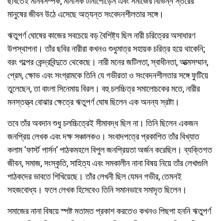
ছবিতেই মানবসম্পর্ক, মানসিক টানাপোড়েন এবং সমাজের বিভিন্ন স্তরের
মানুষের জীবন উঠে এসেছে অত্যন্ত সংবেদনশীলতার সঙ্গে।
ঋতুপর্ণ ঘোষের কাজের সবচেয়ে বড় বৈশিষ্ট্য ছিল নারী চরিত্রের অসাধারণ
উপস্থাপনা। তাঁর ছবির নারীরা কখনও শুধুমাত্র সহায়ক চরিত্র হয়ে থাকেনি;
বরং গল্পের কেন্দ্রবিন্দুতে থেকেছে। নারী মনের জটিলতা, স্বাধীনতা, আত্মসম্মান,
প্রেম, ক্ষোভ এবং সংগ্রামকে তিনি যে গভীরতা ও সংবেদনশীলতার সঙ্গে ফুটিয়ে
তুলেছেন, তা বাংলা সিনেমায় বিরল। বহু চলচ্চিত্র সমালোচকের মতে, নারীর
মনস্তত্ত্ব বোঝার ক্ষেত্রে ঋতুপর্ণ ঘোষ ছিলেন এক অনন্য স্রষ্টা।
তবে তাঁর অবদান শুধু চলচ্চিত্রেই সীমাবদ্ধ ছিল না। তিনি ছিলেন একজন
জনপ্রিয় লেখক এবং দক্ষ সঞ্চালকও। সংবাদপত্রে প্রকাশিত তাঁর বিখ্যাত
কলাম ‘ফার্স্ট পার্সন’ পাঠকমহলে বিপুল জনপ্রিয়তা অর্জন করেছিল। ব্যক্তিগত
জীবন, সমাজ, সংস্কৃতি, সাহিত্য এবং সমকালীন নানা বিষয় নিয়ে তাঁর লেখাগুলি
পাঠকদের ভাবতে শিখিয়েছে। তাঁর লেখনী ছিল যেমন গভীর, তেমনই
সহজবোধ্য। ফলে লেখক হিসেবেও তিনি সমানভাবে সমাদৃত ছিলেন।
সমাজের নানা বিষয়ে স্পষ্ট মতামত প্রকাশ করতেও কখনও পিছপা হননি ঋতুপর্ণ