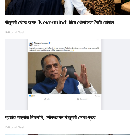
ঋতুপর্ণা থেকে রূপম ‘Nevermind’ নিয়ে খোলামেলা চৈতী ঘোষাল
Editorial Desk
প্রয়াত পহলাজ নিহলানি, শোকজ্ঞাপন ঋতুপর্ণা সেনগুপ্তর
Editorial Desk