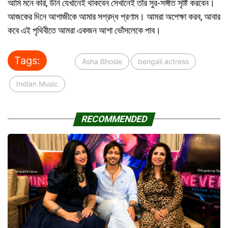
আমি মনে করি, উনি যেখানেই থাকবেন সেখানেই তাঁর সুর-সঙ্গীত সৃষ্টি করবেন।
আজকের দিনে আশাজীকে আমার সশ্রদ্ধ প্রণাম। আমরা অপেক্ষা করব, আবার
কবে এই পৃথিবীতে আমরা একজন আশা ভোঁসলেকে পাব।
Tags:
Asha Bhosle
bengali actress
Indian Music
RECOMMENDED