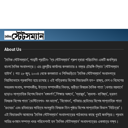
About Us
'দৈনিক স্টেটসম্যান', শতাব্দী প্রাচীন- 'দ্য স্টেটসম্যান' গ্রুপ দ্বারা পরিচালিত একটি জনপ্রিয়
বাংলা দৈনিক সংবাদপত্র। এর কেন্দ্রীয় কার্যালয় কলকাতার ৪ নম্বর চৌরঙ্গি-স্থিত 'স্টেটসম্যান
হাউস'। গত ২৮ জুন, ২০০৪ থেকে কলকাতা ও শিলিগুড়িতে 'দৈনিক স্টেটসম্যান' সংবাদপত্র
নিয়মিতভাবে প্রকাশিত হয়ে চলেছে। এই পত্রিকার বিশেষ ফিচারগুলি হল– রাজ্য, দেশ ও বিদেশের
সবরকম সংবাদ, সম্পাদকীয়, উত্তর সম্পাদকীয় নিবন্ধ, ক্রীড়া বিষয়ক দৈনিক পাতা 'খেলার ময়দানে'
ছাড়াও সাপ্তাহিক বিশেষ বিভাগ 'বঙ্গদর্পণ','শিক্ষার অঙ্গনে', 'স্বাস্থ্য', 'ব্যবসা- বাণিজ্য', ভ্রমণ
বিষয়ক বিশেষ পাতা 'ডেস্টিনেশন- মন ভালো', 'বিনোদন', শনিবার ছোটদের বিশেষ সাপ্তাহিক পাতা
'রংবেরং' এবং রবিবারের সাহিত্য সংস্কৃতি বিষয়ক তিন পৃষ্ঠার বিশেষ সাপ্তাহিক বিভাগ 'বিচিত্রা'।
এই ফিচারগুলি আমাদের 'দৈনিক স্টেটসম্যান' সংবাদপত্রের পাঠকদের কাছে খুবই জনপ্রিয়। প্রথম
সারির গুণমান সম্পন্ন খবর পরিবেশনই হল 'দৈনিক স্টেটসম্যান' সংবাদপত্রের একমাত্র লক্ষ্য।