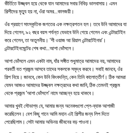
কীর্তিতে উজ্জ্বল হয়ে থেকে যান আমাদের সবার নিবিড় ভালবাসায়। এমন
শিল্পীদের মৃত্যু হয় না, ওঁরা অমর…কালজয়ী।
ওঁর প্রয়াণে সাংস্কৃতিক জগতের এক নক্ষত্রপতন হল। তবে উনি আমাদের যা
দিয়ে গেলেন, ৯২ বছর বয়স পর্যন্ত যেভাবে উনি গেয়ে গেলেন এবং এন্টারটেইন
করে গেলেন, তা অতুলনীয়। ‘শী ওয়াজ আ রিয়াল এন্টারটেইনার’।
এন্টারটেইনমেন্টের শেষ কথা…আশা ভোঁসলে।
আশা ভোঁসলে এমন একটা নাম, যাঁর সঙ্গীত শুধুমাত্র আমাদের নয়, আমাদের
পরবর্তী যত প্রজন্ম আসবে তাদের সকলকে সমৃদ্ধ করবে। সবাই জানবে, ওঁর
শিল্প নিয়ে। জানবে, কেন উনি কিংবদন্তি, কেন তিনি কালোত্তীর্ণ। ঠিক আমরা
যেমন আজও আমাদের উজ্জ্বল নক্ষত্রদের কথা জানি, ঠিক তেমনই প্রজন্ম
থেকে প্রজন্ম ‘আশা ভোঁসলে’ নামে আচ্ছন্ন হয়ে থাকবে।
আমার খুবই সৌভাগ্য যে, আমার জন্য অনেকগুলো প্লে-ব্যাক আশাজী
করেছিলেন। বেশ কিছু গানে আমি মহান এই শিল্পীর জন্য লিপ দিতে
পেরেছিলাম। সেটা আমার অভিনয় জীবনের বড় পাওনা।