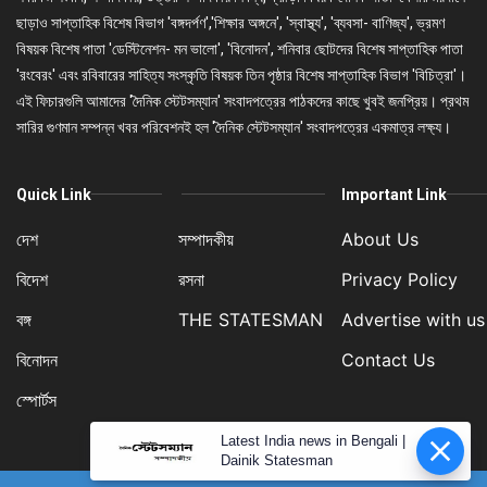
ছাড়াও সাপ্তাহিক বিশেষ বিভাগ 'বঙ্গদর্পণ','শিক্ষার অঙ্গনে', 'স্বাস্থ্য', 'ব্যবসা- বাণিজ্য', ভ্রমণ
বিষয়ক বিশেষ পাতা 'ডেস্টিনেশন- মন ভালো', 'বিনোদন', শনিবার ছোটদের বিশেষ সাপ্তাহিক পাতা
'রংবেরং' এবং রবিবারের সাহিত্য সংস্কৃতি বিষয়ক তিন পৃষ্ঠার বিশেষ সাপ্তাহিক বিভাগ 'বিচিত্রা'।
এই ফিচারগুলি আমাদের 'দৈনিক স্টেটসম্যান' সংবাদপত্রের পাঠকদের কাছে খুবই জনপ্রিয়। প্রথম
সারির গুণমান সম্পন্ন খবর পরিবেশনই হল 'দৈনিক স্টেটসম্যান' সংবাদপত্রের একমাত্র লক্ষ্য।
Quick Link
Important Link
দেশ
সম্পাদকীয়
About Us
বিদেশ
রসনা
Privacy Policy
বঙ্গ
THE STATESMAN
Advertise with us
বিনোদন
Contact Us
স্পোর্টস
Latest India news in Bengali |
Dainik Statesman