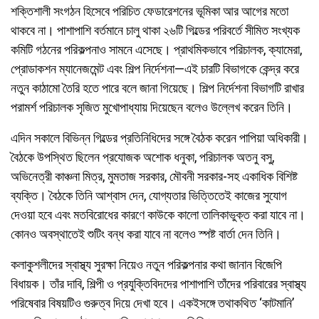
শক্তিশালী সংগঠন হিসেবে পরিচিত ফেডারেশনের ভূমিকা আর আগের মতো
থাকবে না। পাশাপাশি বর্তমানে চালু থাকা ২৬টি গিল্ডের পরিবর্তে সীমিত সংখ্যক
কমিটি গঠনের পরিকল্পনাও সামনে এসেছে। প্রাথমিকভাবে পরিচালক, ক্যামেরা,
প্রোডাকশন ম্যানেজমেন্ট এবং শিল্প নির্দেশনা—এই চারটি বিভাগকে কেন্দ্র করে
নতুন কাঠামো তৈরি হতে পারে বলে জানা গিয়েছে। শিল্প নির্দেশনা বিভাগটি রাখার
পরামর্শ পরিচালক সৃজিত মুখোপাধ্যায় দিয়েছেন বলেও উল্লেখ করেন তিনি।
এদিন সকালে বিভিন্ন গিল্ডের প্রতিনিধিদের সঙ্গে বৈঠক করেন পাপিয়া অধিকারী।
বৈঠকে উপস্থিত ছিলেন প্রযোজক অশোক ধনুকা, পরিচালক অতনু বসু,
অভিনেত্রী কাঞ্চনা মিত্র, মুমতাজ সরকার, মৌবনী সরকার-সহ একাধিক বিশিষ্ট
ব্যক্তি। বৈঠকে তিনি আশ্বাস দেন, যোগ্যতার ভিত্তিতেই কাজের সুযোগ
দেওয়া হবে এবং মতবিরোধের কারণে কাউকে কালো তালিকাভুক্ত করা যাবে না।
কোনও অবস্থাতেই শুটিং বন্ধ করা যাবে না বলেও স্পষ্ট বার্তা দেন তিনি।
কলাকুশলীদের স্বাস্থ্য সুরক্ষা নিয়েও নতুন পরিকল্পনার কথা জানান বিজেপি
বিধায়ক। তাঁর দাবি, শিল্পী ও প্রযুক্তিবিদদের পাশাপাশি তাঁদের পরিবারের স্বাস্থ্য
পরিষেবার বিষয়টিও গুরুত্ব দিয়ে দেখা হবে। একইসঙ্গে তথাকথিত ‘কাটমানি’