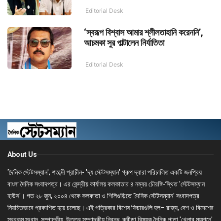
Editorial Desk
‘স্বরূপ বিশ্বাস আমার শ্লীলতাহানি করেননি’,
আচমকা সুর পাল্টালেন নির্যাতিতা
Editorial Desk
About Us
'দৈনিক স্টেটসম্যান', শতাব্দী প্রাচীন- 'দ্য স্টেটসম্যান' গ্রুপ দ্বারা পরিচালিত একটি জনপ্রিয়
বাংলা দৈনিক সংবাদপত্র। এর কেন্দ্রীয় কার্যালয় কলকাতার ৪ নম্বর চৌরঙ্গি-স্থিত 'স্টেটসম্যান
হাউস'। গত ২৮ জুন, ২০০৪ থেকে কলকাতা ও শিলিগুড়িতে 'দৈনিক স্টেটসম্যান' সংবাদপত্র
নিয়মিতভাবে প্রকাশিত হয়ে চলেছে। এই পত্রিকার বিশেষ ফিচারগুলি হল– রাজ্য, দেশ ও বিদেশের
সবরকম সংবাদ, সম্পাদকীয়, উত্তর সম্পাদকীয় নিবন্ধ, ক্রীড়া বিষয়ক দৈনিক পাতা 'খেলার ময়দানে'