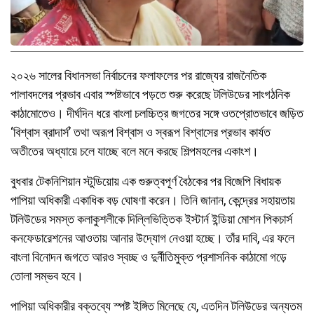
২০২৬ সালের বিধানসভা নির্বাচনের ফলাফলের পর রাজ্যের রাজনৈতিক
পালাবদলের প্রভাব এবার স্পষ্টভাবে পড়তে শুরু করেছে টলিউডের সাংগঠনিক
কাঠামোতেও। দীর্ঘদিন ধরে বাংলা চলচ্চিত্র জগতের সঙ্গে ওতপ্রোতভাবে জড়িত
‘বিশ্বাস ব্রাদার্স’ তথা অরূপ বিশ্বাস ও স্বরূপ বিশ্বাসের প্রভাব কার্যত
অতীতের অধ্যায়ে চলে যাচ্ছে বলে মনে করছে শিল্পমহলের একাংশ।
বুধবার টেকনিশিয়ান স্টুডিয়োয় এক গুরুত্বপূর্ণ বৈঠকের পর বিজেপি বিধায়ক
পাপিয়া অধিকারী একাধিক বড় ঘোষণা করেন। তিনি জানান, কেন্দ্রের সহায়তায়
টলিউডের সমস্ত কলাকুশলীকে দিল্লিভিত্তিক ইস্টার্ন ইন্ডিয়া মোশন পিকচার্স
কনফেডারেশনের আওতায় আনার উদ্যোগ নেওয়া হচ্ছে। তাঁর দাবি, এর ফলে
বাংলা বিনোদন জগতে আরও স্বচ্ছ ও দুর্নীতিমুক্ত প্রশাসনিক কাঠামো গড়ে
তোলা সম্ভব হবে।
পাপিয়া অধিকারীর বক্তব্যে স্পষ্ট ইঙ্গিত মিলেছে যে, এতদিন টলিউডের অন্যতম