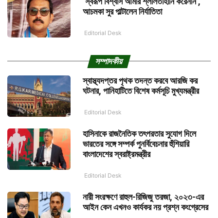
‘স্বরূপ বিশ্বাস আমার শ্লীলতাহানি করেননি’,
আচমকা সুর পাল্টালেন নির্যাতিতা
Editorial Desk
সম্পাদকীয়
স্বাস্থ্যদপ্তর পৃথক তদন্ত করবে আরজি কর
ঘটনার, পানিহাটিতে বিশেষ কর্মসূচি মুখ্যমন্ত্রীর
Editorial Desk
হাসিনাকে রাজনৈতিক তৎপরতার সুযোগ দিলে
ভারতের সঙ্গে সম্পর্ক পুনর্বিবেচনার হুঁশিয়ারি
বাংলাদেশের স্বরাষ্ট্রমন্ত্রীর
Editorial Desk
নারী সংরক্ষণে রাহুল-রিজিজু তরজা, ২০২৩-এর
আইন কেন এখনও কার্যকর নয় প্রশ্ন কংগ্রেসের