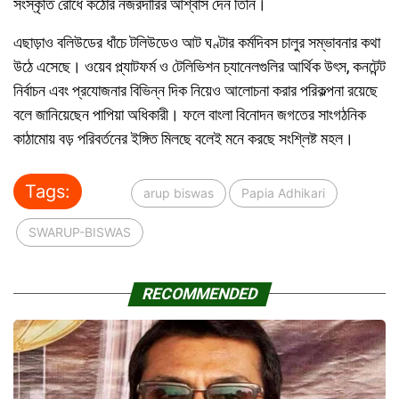
সংস্কৃতি রোধে কঠোর নজরদারির আশ্বাস দেন তিনি।
এছাড়াও বলিউডের ধাঁচে টলিউডেও আট ঘণ্টার কর্মদিবস চালুর সম্ভাবনার কথা
উঠে এসেছে। ওয়েব প্ল্যাটফর্ম ও টেলিভিশন চ্যানেলগুলির আর্থিক উৎস, কনটেন্ট
নির্বাচন এবং প্রযোজনার বিভিন্ন দিক নিয়েও আলোচনা করার পরিকল্পনা রয়েছে
বলে জানিয়েছেন পাপিয়া অধিকারী। ফলে বাংলা বিনোদন জগতের সাংগঠনিক
কাঠামোয় বড় পরিবর্তনের ইঙ্গিত মিলছে বলেই মনে করছে সংশ্লিষ্ট মহল।
Tags:
arup biswas
Papia Adhikari
SWARUP-BISWAS
RECOMMENDED