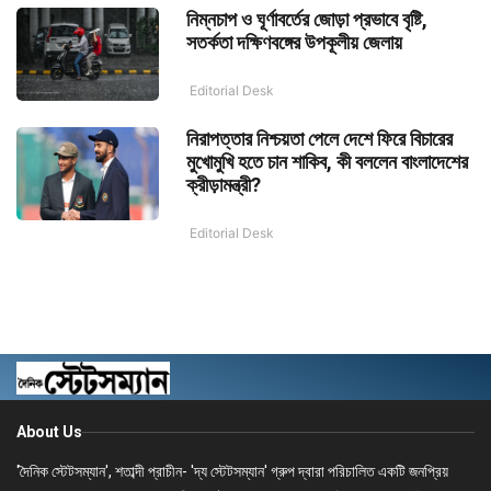
নিম্নচাপ ও ঘূর্ণাবর্তের জোড়া প্রভাবে বৃষ্টি,
সতর্কতা দক্ষিণবঙ্গের উপকূলীয় জেলায়
Editorial Desk
নিরাপত্তার নিশ্চয়তা পেলে দেশে ফিরে বিচারের
মুখোমুখি হতে চান শাকিব, কী বললেন বাংলাদেশের
ক্রীড়ামন্ত্রী?
Editorial Desk
About Us
'দৈনিক স্টেটসম্যান', শতাব্দী প্রাচীন- 'দ্য স্টেটসম্যান' গ্রুপ দ্বারা পরিচালিত একটি জনপ্রিয়