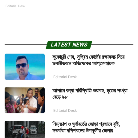
Editorial Desk
LATEST NEWS
লুকোচুরি শেষ, সুপ্রিম কোর্টের রক্ষাকবচ নিয়ে
ভবানীভবনে অভিষেকের আপ্তসহায়ক
Editorial Desk
আসামে বন্যা পরিস্থিতি ভয়াবহ, মৃতের সংখ্যা
বেড়ে ৯৮
Editorial Desk
নিম্নচাপ ও ঘূর্ণাবর্তের জোড়া প্রভাবে বৃষ্টি,
সতর্কতা দক্ষিণবঙ্গের উপকূলীয় জেলায়