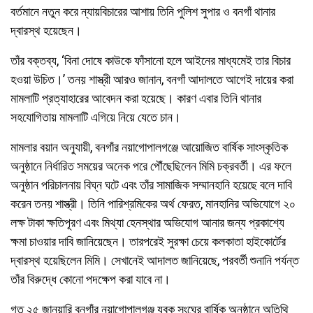
বর্তমানে নতুন করে ন্যায়বিচারের আশায় তিনি পুলিশ সুপার ও বনগাঁ থানার
দ্বারস্থ হয়েছেন।
তাঁর বক্তব্য, ‘বিনা দোষে কাউকে ফাঁসানো হলে আইনের মাধ্যমেই তার বিচার
হওয়া উচিত।’ তনয় শাস্ত্রী আরও জানান, বনগাঁ আদালতে আগেই দায়ের করা
মামলাটি প্রত্যাহারের আবেদন করা হয়েছে। কারণ এবার তিনি থানার
সহযোগিতায় মামলাটি এগিয়ে নিয়ে যেতে চান।
মামলার বয়ান অনুযায়ী, বনগাঁর নয়াগোপালগঞ্জে আয়োজিত বার্ষিক সাংস্কৃতিক
অনুষ্ঠানে নির্ধারিত সময়ের অনেক পরে পৌঁছেছিলেন মিমি চক্রবর্তী। এর ফলে
অনুষ্ঠান পরিচালনায় বিঘ্ন ঘটে এবং তাঁর সামাজিক সম্মানহানি হয়েছে বলে দাবি
করেন তনয় শাস্ত্রী। তিনি পারিশ্রমিকের অর্থ ফেরত, মানহানির অভিযোগে ২০
লক্ষ টাকা ক্ষতিপূরণ এবং মিথ্যা হেনস্থার অভিযোগ আনার জন্য প্রকাশ্যে
ক্ষমা চাওয়ার দাবি জানিয়েছেন। তারপরেই সুরক্ষা চেয়ে কলকাতা হাইকোর্টের
দ্বারস্থ হয়েছিলেন মিমি। সেখানেই আদালত জানিয়েছে, পরবর্তী শুনানি পর্যন্ত
তাঁর বিরুদ্ধে কোনো পদক্ষেপ করা যাবে না।
গত ২৫ জানুয়ারি বনগাঁর নয়াগোপালগঞ্জ যুবক সংঘের বার্ষিক অনুষ্ঠানে অতিথি