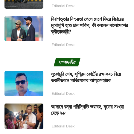
Editorial Desk
নিরাপত্তার নিশ্চয়তা পেলে দেশে ফিরে বিচারের
মুখোমুখি হতে চান শাকিব, কী বললেন বাংলাদেশের
ক্রীড়ামন্ত্রী?
Editorial Desk
সম্পাদকীয়
লুকোচুরি শেষ, সুপ্রিম কোর্টের রক্ষাকবচ নিয়ে
ভবানীভবনে অভিষেকের আপ্তসহায়ক
Editorial Desk
আসামে বন্যা পরিস্থিতি ভয়াবহ, মৃতের সংখ্যা
বেড়ে ৯৮
Editorial Desk