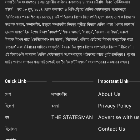
বাংলা দৈনিক সংবাদপত্র। এর কেন্দ্রীয় কার্যালয় কলকাতার ৪ নম্বর চৌরঙ্গি-স্থিত 'স্টেটসম্যান
হাউস'। গত ২৮ জুন, ২০০৪ থেকে কলকাতা ও শিলিগুড়িতে 'দৈনিক স্টেটসম্যান' সংবাদপত্র
নিয়মিতভাবে প্রকাশিত হয়ে চলেছে। এই পত্রিকার বিশেষ ফিচারগুলি হল– রাজ্য, দেশ ও বিদেশের
সবরকম সংবাদ, সম্পাদকীয়, উত্তর সম্পাদকীয় নিবন্ধ, ক্রীড়া বিষয়ক দৈনিক পাতা 'খেলার ময়দানে'
ছাড়াও সাপ্তাহিক বিশেষ বিভাগ 'বঙ্গদর্পণ','শিক্ষার অঙ্গনে', 'স্বাস্থ্য', 'ব্যবসা- বাণিজ্য', ভ্রমণ
বিষয়ক বিশেষ পাতা 'ডেস্টিনেশন- মন ভালো', 'বিনোদন', শনিবার ছোটদের বিশেষ সাপ্তাহিক পাতা
'রংবেরং' এবং রবিবারের সাহিত্য সংস্কৃতি বিষয়ক তিন পৃষ্ঠার বিশেষ সাপ্তাহিক বিভাগ 'বিচিত্রা'।
এই ফিচারগুলি আমাদের 'দৈনিক স্টেটসম্যান' সংবাদপত্রের পাঠকদের কাছে খুবই জনপ্রিয়। প্রথম
সারির গুণমান সম্পন্ন খবর পরিবেশনই হল 'দৈনিক স্টেটসম্যান' সংবাদপত্রের একমাত্র লক্ষ্য।
Quick Link
Important Link
দেশ
সম্পাদকীয়
About Us
বিদেশ
রসনা
Privacy Policy
বঙ্গ
THE STATESMAN
Advertise with us
বিনোদন
Contact Us