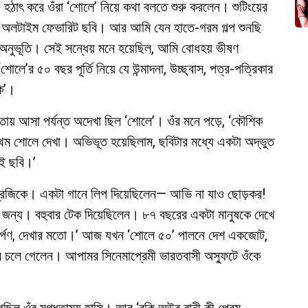
াৎ করে ওঁরা ‘শোলে’ নিয়ে কথা বলতে শুরু করলেন। শুটিংয়ের
টা অলটাইম ফেভারিট ছবি। আর আমি যেন হাতে-গরম গল্প শুনছি
্ষ অনুভূতি। সেই সন্ধেয় মনে হয়েছিল, আমি বোধহয় ভীষণ
’র ৫০ বছর পূর্তি নিয়ে যে উন্মাদনা, উচ্ছ্বাস, পত্র-পত্রিকার
কি’।
লকাতায় আসা পর্যন্ত অদেখা ছিল ‘শোলে’। ওঁর মনে পড়ে, ‘কৌশিক
থম শোলে দেখা। অভিভূত হয়েছিলাম, ছবিটার মধ্যে একটা অদ্ভুত
োই ছবি।’
মেন্দ্রজিকে। একটা গানে লিপ দিয়েছিলেন— আভি না যাও ছোড়কর!
র জন্য। বহুবার টেক দিয়েছিলেন। ৮৭ বছরের একটা মানুষকে দেখে
সমর্পণ, দেখার মতো।’ আজ যখন ‘শোলে ৫০’ পালনে দেশ একজোট,
দ্র চলে গেলেন। আপামর সিনেমাপ্রেমী ভারতবাসী অস্ফুটে ওঁকে