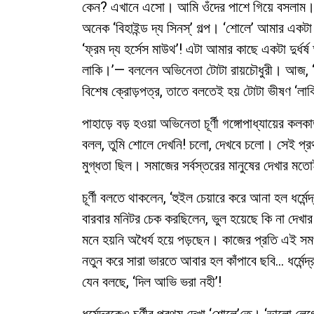
কেন? এখানে এসো। আমি ওঁদের পাশে গিয়ে বসলাম। হঠ
অনেক ‘বিহাইন্ড দ্য সিনস্’ গল্প। ‘শোলে’ আমার এক
‘ফ্রম দ্য হর্সেস মাউথ’! এটা আমার কাছে একটা দুর্ধর
লাকি।’— বললেন অভিনেতা টোটা রায়চৌধুরী। আজ, ‘শোলে
বিশেষ ক্রোড়পত্র, তাতে বলতেই হয় টোটা ভীষণ ‘লা
পাহাড়ে বড় হওয়া অভিনেতা চূর্ণী গঙ্গোপাধ্যায়ের ক
বলল, তুমি শোলে দেখনি! চলো, দেখবে চলো। সেই প্র
মুগ্ধতা ছিল। সমাজের সর্বস্তরের মানুষের দেখার মত
চূর্ণী বলতে থাকলেন, ‘হুইল চেয়ারে করে আনা হল ধর্
বারবার মনিটর চেক করছিলেন, ভুল হয়েছে কি না দেখা
মনে হয়নি অধৈর্য হয়ে পড়ছেন। কাজের প্রতি এই 
নতুন করে সারা ভারতে আবার হল কাঁপাবে ছবি… ধর্মেন্
যেন বলছে, ‘দিল আভি ভরা নহী’!