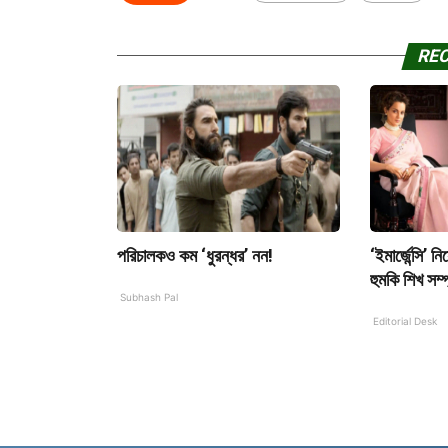
RE
পরিচালকও কম ‘ধুরন্ধর’ নন!
‘ইমার্জেন্সি’ 
হুমকি শিখ সম্
Subhash Pal
Editorial Desk