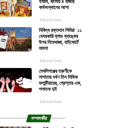
ইমামি, বাংলায় ৪ হাজার
কর্মসংস্থানের আশা
Editorial Desk
নিষিদ্ধ রক্তদান শিবির! ১১
বেসরকারি ব্লাড ব্যাঙ্কের
উপর নিষেধাজ্ঞা, হাইকোর্টে
মামলা
Editorial Desk
মেখলিগঞ্জের তরুণীকে
লাগাতার ধর্ষণ তিন সিভিক
ভলান্টিয়ারের, গ্রেপ্তার এক,
পলাতক দুই
Editorial Desk
সম্পাদকীয়