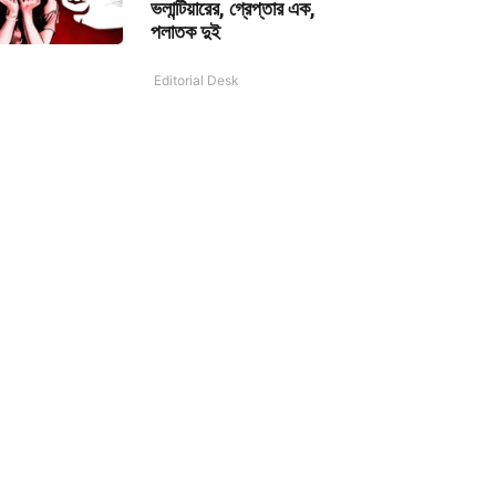
ভলান্টিয়ারের, গ্রেপ্তার এক,
পলাতক দুই
Editorial Desk