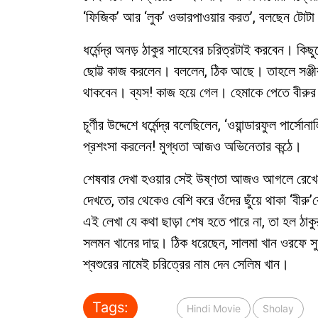
‘ফিজিক’ আর ‘লুক’ ওভারপাওয়ার করত’, বলছেন টোট
ধর্মেন্দ্র অনড় ঠাকুর সাহেবের চরিত্রটাই করবেন। 
ছোট্ট কাজ করলেন। বললেন, ঠিক আছে। তাহলে সঞ্জীব ক
থাকবেন। ব্যস! কাজ হয়ে গেল। হেমাকে পেতে বীরুর চ
চূর্ণীর উদ্দেশে ধর্মেন্দ্র বলেছিলেন, ‘ওয়ান্ডারফুল পার
প্রশংসা করলেন! মুগ্ধতা আজও অভিনেতার কন্ঠে।
শেষবার দেখা হওয়ার সেই উষ্ণতা আজও আগলে রেখেছেন 
দেখতে, তার থেকেও বেশি করে ওঁদের ছুঁয়ে থাকা ‘বীরু
এই লেখা যে কথা ছাড়া শেষ হতে পারে না, তা হল ঠাক
সলমন খানের দাদু। ঠিক ধরেছেন, সালমা খান ওরফে সুশ
শ্বশুরের নামেই চরিত্রের নাম দেন সেলিম খান।
Tags:
Hindi Movie
Sholay