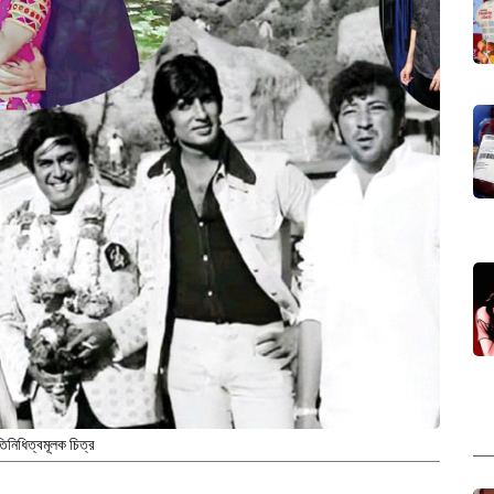
তিনিধিত্বমূলক চিত্র