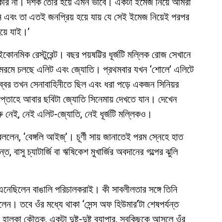
রি না। দর্শক তৈরি হয়ে এমন ভাবে। একটা ইমেজ নিয়ে আমরা
বং তা এতই জনপ্রিয় হয়ে যায় যে সেই ইমেজ নিয়েই পরপর
়ে যাই।’
ইকোনমিক রেস্টুরেন্ট। বছর পয়ষট্টির ধূর্জটি মল্লিক রোজ সেখানে
রমরমে চলছে এলিট এবং জ্যোতি। প্রথমবার যখন ‘শোলে’ এলিটে
 গব্বর তখন সেনাবাহিনীতে ছিল এবং ধরা পড়ে একজন সিনিয়র
প্তাহে আবার ছবিটা জ্যোতি সিনেমায় দেখতে যান। দেখেন
 নেই, নেই এলিট-জ্যোতি, নেই ধূর্জটি মল্লিকও।
্দ্র বললেন, ‘বেঙ্গলি আইজ্’। চূর্ণী সায় জানাতেই পরম স্নেহে হাত
ত, বাসু চ্যাটার্জি বা ঋষিকেশ মুখার্জির অবদানের গল্পের ঝুলি
ে এনেছিলেন বাঙালি পরিচালকরাই। কী সাবলীলতার সঙ্গে তিনি
েছিলেন। তবে ওঁর মধ্যে থাকা ‘সেন্স অফ হিউমার’টা শেষপর্যন্ত
ালকা কৌতুক, একটা দুষ্টু-দুষ্টু ব্যাপার, সবকিছুকে আসলে ওঁর