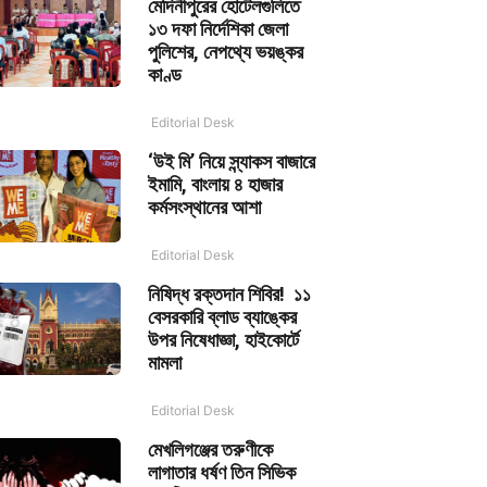
মেদিনীপুরের হোটেলগুলিতে
১৩ দফা নির্দেশিকা জেলা
পুলিশের, নেপথ্যে ভয়ঙ্কর
কাণ্ড
Editorial Desk
‘উই মি’ নিয়ে স্ন্যাকস বাজারে
ইমামি, বাংলায় ৪ হাজার
কর্মসংস্থানের আশা
Editorial Desk
নিষিদ্ধ রক্তদান শিবির! ১১
বেসরকারি ব্লাড ব্যাঙ্কের
উপর নিষেধাজ্ঞা, হাইকোর্টে
মামলা
Editorial Desk
মেখলিগঞ্জের তরুণীকে
লাগাতার ধর্ষণ তিন সিভিক