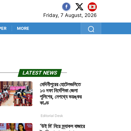
Friday, 7 August, 2026
PER
MORE
নিষিদ্ধ রক্তদান শিবির! ১১ বেসরক
LATEST NEWS
মেদিনীপুরের হোটেলগুলিতে
১৩ দফা নির্দেশিকা জেলা
পুলিশের, নেপথ্যে ভয়ঙ্কর
কাণ্ড
Editorial Desk
‘উই মি’ নিয়ে স্ন্যাকস বাজারে