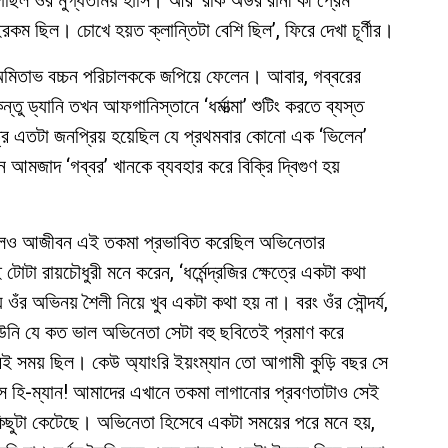
েগেছিল ওঁর মুগ্ধতাময় হাসি। আর ‘রকি অউর রানী কী প্রেম
কম ছিল। চোখে হয়ত ক্লান্তিটা বেশি ছিল’, ফিরে দেখা চূর্ণীর।
তু অমিতাভ বচ্চন পরিচালককে জপিয়ে ফেলেন। আবার, গব্বরের
ু ড্যানি তখন আফগানিস্তানে ‘ধর্মাত্মা’ শুটিং করতে ব্যস্ত
্র এতটা জনপ্রিয় হয়েছিল যে প্রথমবার কোনো এক ‘ভিলেন’
নে আমজাদ ‘গব্বর’ খানকে ব্যবহার করে বিক্রি দ্বিগুণ হয়
 করলেও আজীবন এই তকমা প্রভাবিত করেছিল অভিনেতার
োটা রায়চৌধুরী মনে করেন, ‘ধর্মেন্দ্রজির ক্ষেত্রে একটা কথা
 ওঁর অভিনয় শৈলী নিয়ে খুব একটা কথা হয় না। বরং ওঁর সৌন্দর্য,
তু উনি যে কত ভাল অভিনেতা সেটা বহু ছবিতেই প্রমাণ করে
সময় ছিল। কেউ অ্যাংরি ইয়ংম্যান তো আগামী কুড়ি বছর সে
সে হি-ম্যান! আমাদের এখানে তকমা লাগানোর প্রবণতাটাও সেই
িছুটা কেটেছে। অভিনেতা হিসেবে একটা সময়ের পরে মনে হয়,