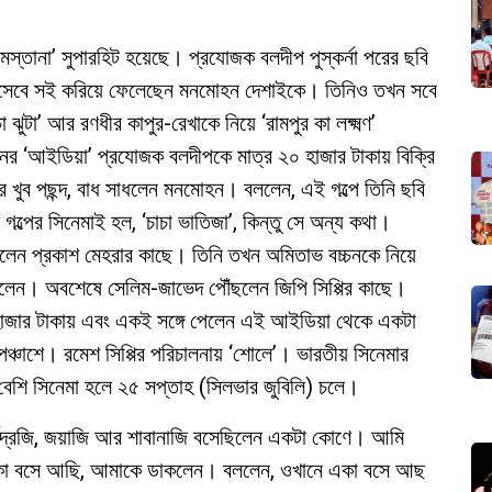
 মস্তানা’ সুপারহিট হয়েছে। প্রযোজক বলদীপ পুস্কর্না পরের ছবি
হিসেবে সই করিয়ে ফেলেছেন মনমোহন দেশাইকে। তিনিও তখন সবে
 ঝুটা’ আর রণধীর কাপুর-রেখাকে নিয়ে ‘রামপুর কা লক্ষ্মণ’
ের ‘আইডিয়া’ প্রযোজক বলদীপকে মাত্র ২০ হাজার টাকায় বিক্রি
ব পছন্দ, বাধ সাধলেন মনমোহন। বললেন, এই গল্পে তিনি ছবি
গল্পের সিনেমাই হল, ‘চাচা ভাতিজা’, কিন্তু সে অন্য কথা।
ললেন প্রকাশ মেহরার কাছে। তিনি তখন অমিতাভ বচ্চনকে নিয়ে
েললেন। অবশেষে সেলিম-জাভেদ পৌঁছলেন জিপি সিপ্পির কাছে।
হাজার টাকায় এবং একই সঙ্গে পেলেন এই আইডিয়া থেকে একটা
পঞ্চাশে। রমেশ সিপ্পির পরিচালনায় ‘শোলে’। ভারতীয় সিনেমার
 বেশি সিনেমা হলে ২৫ সপ্তাহ (সিলভার জুবিলি) চলে।
মেন্দ্রজি, জয়াজি আর শাবানাজি বসেছিলেন একটা কোণে। আমি
একা বসে আছি, আমাকে ডাকলেন। বললেন, ওখানে একা বসে আছ