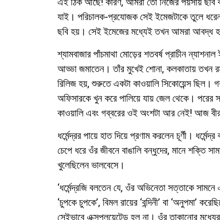
এই ঠিক আছে! কারণ, আমরা তো নিজের পয়সায় ছবি ক
যাই। পরিচালক-প্রযোজক সেই ইমেজটাকে তুলে ধরেন এ
ছবি হয়। সেই ইমেজের মধ্যেই তখন আমরা আবদ্ধ হয
শ্যামবাজার পাঁচমাথা মোড়ের শতবর্ষ প্রাচীন ন্যাশনাল 
আড্ডা জমাতেন। তাঁর মুখেই শোনা, কলকাতায় তখন 
রিলিজ হয়, শুরুতে একটা কাওয়ালি সিকোয়েন্স ছিল।
অফিসারকে খুন করে পালিয়ে যায় জেল থেকে। পরের স
কাওয়ালি এবং গব্বরের ওই অংশটা আর নেই! আজ বীরু
ধর্মেন্দ্রর পায়ে হাত দিয়ে প্রণাম করলেন চূর্ণী। ধর্মেন
চেপে ধরে ওঁর জীবনে বাঙালি বন্ধুদের, মানে শক্তি সামন্
খুলেছিলেন ভালবেসে।
‘ধর্মেন্দ্রজি বলতেন যে, ওঁর অভিনেতা সত্তাকে সামন
‘চুপকে চুপকে’, বিমল রায়ের ‘বন্দিনী’ বা ‘অনুপমা’ কর
সেইভাবে এক্সপ্লয়েটেড হল না। ওঁর তাকানোর মধ্যের হ