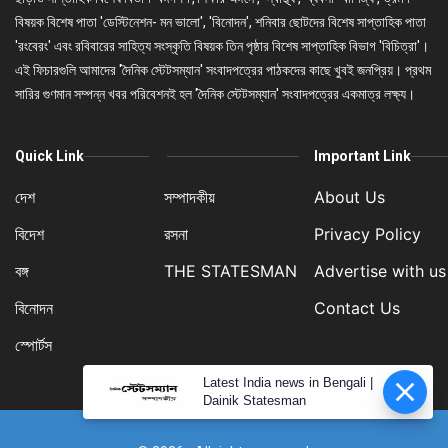
বিষয়ক বিশেষ পাতা 'ডেস্টিনেশন- মন ভালো', 'বিনোদন', শনিবার ছোটদের বিশেষ সাপ্তাহিক পাতা
'রংবেরং' এবং রবিবারের সাহিত্য সংস্কৃতি বিষয়ক তিন পৃষ্ঠার বিশেষ সাপ্তাহিক বিভাগ 'বিচিত্রা'।
এই ফিচারগুলি আমাদের 'দৈনিক স্টেটসম্যান' সংবাদপত্রের পাঠকদের কাছে খুবই জনপ্রিয়। প্রথম
সারির গুণমান সম্পন্ন খবর পরিবেশনই হল 'দৈনিক স্টেটসম্যান' সংবাদপত্রের একমাত্র লক্ষ্য।
Quick Link
Important Link
দেশ
সম্পাদকীয়
About Us
বিদেশ
রসনা
Privacy Policy
বঙ্গ
THE STATESMAN
Advertise with us
বিনোদন
Contact Us
স্পোর্টস
Latest India news in Bengali |
Dainik Statesman