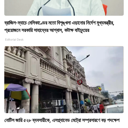
ব্রাজিল-ম্যাচে মেসিকাণ্ডের মতো বিশৃঙ্খলা এড়ানোর নির্দেশ মুখ্যমন্ত্রীর,
প্রয়োজনে সরকারি সাহায্যের আশ্বাস, কটাক্ষ বাইচুংয়ের
Editorial Desk
নোটিস জারি ৫২৮ ব্যবসায়ীকে, এসপ্ল্যানেড মেট্রো সম্প্রসারণে বড় পদক্ষেপ