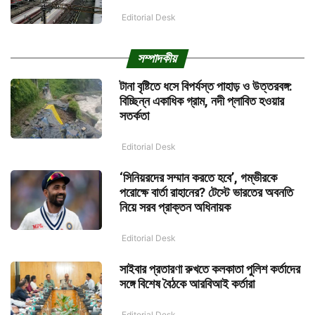
Editorial Desk
সম্পাদকীয়
টানা বৃষ্টিতে ধসে বিপর্যস্ত পাহাড় ও উত্তরবঙ্গ:
বিচ্ছিন্ন একাধিক গ্রাম, নদী প্লাবিত হওয়ার
সতর্কতা
Editorial Desk
‘সিনিয়রদের সম্মান করতে হবে’, গম্ভীরকে
পরোক্ষে বার্তা রাহানের? টেস্টে ভারতের অবনতি
নিয়ে সরব প্রাক্তন অধিনায়ক
Editorial Desk
সাইবার প্রতারণা রুখতে কলকাতা পুলিশ কর্তাদের
সঙ্গে বিশেষ বৈঠকে আরবিআই কর্তারা
Editorial Desk