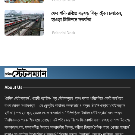
ফের শনি-রবিতে বড়সড় বিঘ্ন ট্রেন চলাচলে,
হাওড়া ডিভিশনে সতর্কতা
Editorial Desk
About Us
'দৈনিক স্টেটসম্যান', শতাব্দী প্রাচীন- 'দ্য স্টেটসম্যান' গ্রুপ দ্বারা পরিচালিত একটি জনপ্রিয়
বাংলা দৈনিক সংবাদপত্র। এর কেন্দ্রীয় কার্যালয় কলকাতার ৪ নম্বর চৌরঙ্গি-স্থিত 'স্টেটসম্যান
হাউস'। গত ২৮ জুন, ২০০৪ থেকে কলকাতা ও শিলিগুড়িতে 'দৈনিক স্টেটসম্যান' সংবাদপত্র
নিয়মিতভাবে প্রকাশিত হয়ে চলেছে। এই পত্রিকার বিশেষ ফিচারগুলি হল– রাজ্য, দেশ ও বিদেশের
সবরকম সংবাদ, সম্পাদকীয়, উত্তর সম্পাদকীয় নিবন্ধ, ক্রীড়া বিষয়ক দৈনিক পাতা 'খেলার ময়দানে'
ছাড়াও সাপ্তাহিক বিশেষ বিভাগ 'বঙ্গদর্পণ','শিক্ষার অঙ্গনে', 'স্বাস্থ্য', 'ব্যবসা- বাণিজ্য', ভ্রমণ