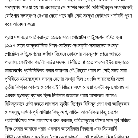
সদস্যপদ দেওয়া হয় না৷ একমাত্র সে দেশের সরকারি রেজিস্ট্রিকৃত সংস্থাকেই
ফোইপার সদস্যপদ দেওয়া যেতে পারে যদি সেই সংস্থা ফোইপার শর্তাবলী পূরণ
করে আবেদন করে৷
প্রায় দশ বছর অতিক্রান্ত৷ ১৯৯৬ সালে পোয়েটস ফাউন্ডেশন গঠিত হল৷
১৯৯৭ সালে আন্তর্জাতিক শিক্ষা-সাহিত্য-সংস্কৃতি-সমাজসেবা সংস্থা
পোয়েটস ফাউন্ডেশনের কর্ণধার হিসেবে ফোইপার সদস্যপদ পেয়ে জানতে
পারলাম, ফোইপার গভর্নিং বডির সদস্য নির্বাচিত না হতে পারলে ইউনেস্কোতে
ভারতবর্ষের প্রতিনিধিত্ব করার জায়গায় পেঁৗছতে পারব না৷ সেই সময় সারা
পৃথিবীতে ইউনেস্কোর সদস্য দেশের সংখ্যা ছিল ১৯৮টি৷ ভারতবর্ষের মতো
তৃতীয় বিশ্বের কোনও দেশের এই নির্বাচনে অংশ নেওয়া একটা বড় চ্যালেঞ্জ বা
এরকম দুঃসাধ্য ব্যাপার ছিল৷ নির্বাচনে জয়লাভ প্রায় অসম্ভব জেনেও
বিভিন্নভাবে চেষ্টা করতে লাগলাম৷ তৃতীয় বিশ্বের বিভিন্ন দেশ যথা আফ্রিকার
দেশসমূহ, দক্ষিণ-পূর্ব এশিয়ার কিছু দেশ, লাতিন আমেরিকার কিছু দেশের
প্রতিনিধিদের সঙ্গে যোগাযোগ শুরু করলাম, কবিতাসূত্রে যাঁদের সঙ্গে পূর্ব পরিচয়
ছিল৷ সেবার আমাকে প্রায় একমাস আমেরিকার শিকাগো এবং নিউজার্সি-
নিউইয়র্কে থাকতে হয়েছিল৷ ‘শেষ দেখে ছাড়ব’— এই প্রতিজ্ঞা নিয়ে নির্বাচনের