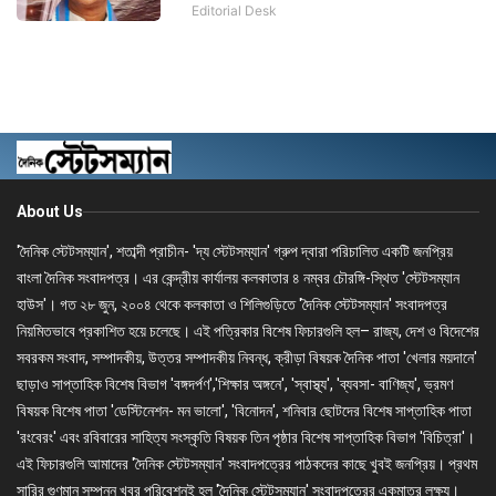
Editorial Desk
About Us
'দৈনিক স্টেটসম্যান', শতাব্দী প্রাচীন- 'দ্য স্টেটসম্যান' গ্রুপ দ্বারা পরিচালিত একটি জনপ্রিয়
বাংলা দৈনিক সংবাদপত্র। এর কেন্দ্রীয় কার্যালয় কলকাতার ৪ নম্বর চৌরঙ্গি-স্থিত 'স্টেটসম্যান
হাউস'। গত ২৮ জুন, ২০০৪ থেকে কলকাতা ও শিলিগুড়িতে 'দৈনিক স্টেটসম্যান' সংবাদপত্র
নিয়মিতভাবে প্রকাশিত হয়ে চলেছে। এই পত্রিকার বিশেষ ফিচারগুলি হল– রাজ্য, দেশ ও বিদেশের
সবরকম সংবাদ, সম্পাদকীয়, উত্তর সম্পাদকীয় নিবন্ধ, ক্রীড়া বিষয়ক দৈনিক পাতা 'খেলার ময়দানে'
ছাড়াও সাপ্তাহিক বিশেষ বিভাগ 'বঙ্গদর্পণ','শিক্ষার অঙ্গনে', 'স্বাস্থ্য', 'ব্যবসা- বাণিজ্য', ভ্রমণ
বিষয়ক বিশেষ পাতা 'ডেস্টিনেশন- মন ভালো', 'বিনোদন', শনিবার ছোটদের বিশেষ সাপ্তাহিক পাতা
'রংবেরং' এবং রবিবারের সাহিত্য সংস্কৃতি বিষয়ক তিন পৃষ্ঠার বিশেষ সাপ্তাহিক বিভাগ 'বিচিত্রা'।
এই ফিচারগুলি আমাদের 'দৈনিক স্টেটসম্যান' সংবাদপত্রের পাঠকদের কাছে খুবই জনপ্রিয়। প্রথম
সারির গুণমান সম্পন্ন খবর পরিবেশনই হল 'দৈনিক স্টেটসম্যান' সংবাদপত্রের একমাত্র লক্ষ্য।