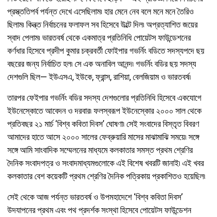
প্রস্ত্ততিপর্ব পর্যন্ত দেখে এসেছিলাম৷ হার মেনে নেব বলে মনে মনে তৈরিও
ছিলাম৷ কিন্ত্ত নির্বাচনের ফলাফল সব হিসেবে উল্টে দিল৷ অপ্রত্যাশিত জয়ের
স্বাদ পেলাম৷ ভারতবর্ষ থেকে একমাত্র প্রতিনিধি পোয়েটস ফাউন্ডেশনের
কর্ণধার হিসেবে প্রদীপ কুমার চক্রবর্তী ফোইপার গভর্নিং বডিতে সদস্যপদে ছয়
বছরের জন্য নির্বাচিত হল৷ সে এক অনাবিল আনন্দ৷ গভর্নিং বডির ছয় সদস্য
দেশগুলি ছিল— ইউএসএ, ইউকে, ফ্রান্স, রাশিয়া, বেলজিয়াম ও ভারতবর্ষ৷
তারপর ফেইপার গভর্নিং বডির সদস্য দেশগুলোর প্রতিনিধি হিসেবে একযোগে
ইউনেস্কোতে আবেদন ও দরবার৷ ফলস্বরূপ ইউনেস্কোর ২০০০ সাল থেকে
প্রতিবছর ২১ মার্চ ‘বিশ্ব কবিতা দিবস’ ঘোষণা৷ সেই সংবাদের বিস্তৃত বিবরণ
আমাদের হাতে আসে ২০০০ সালের ফেব্রুয়ারি মাসের মাঝামাঝি সময়ে৷ সঙ্গে
সঙ্গে আমি সাংবাদিক সম্মেলনের মাধ্যমে কলকাতার সমস্ত প্রথম শ্রেণির
দৈনিক সংবাদপত্র ও সংবাদমাধ্যমগুলোকে এই বিশেষ খবরটি জানাই৷ এই খবর
কলকাতার বেশ কয়েকটি প্রথম শ্রেণির দৈনিক পত্রিকায় প্রকাশিতও হয়েছিল৷
সেই থেকে আজ পর্যন্ত ভারতবর্ষ ও উপমহাদেশে ‘বিশ্ব কবিতা দিবস’
উদযাপনের প্রথম এবং পথ প্রদর্শক সংস্থা হিসেবে পোয়েটস ফাউন্ডেশন