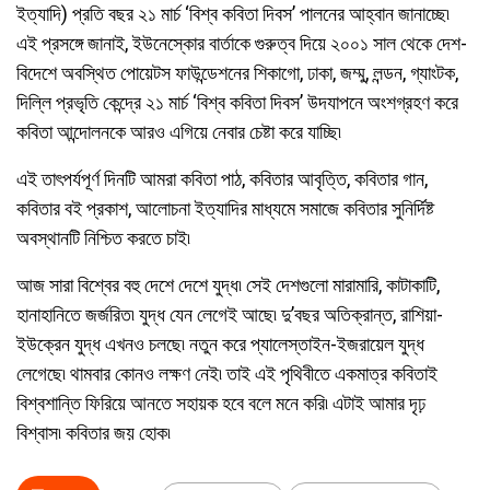
ইত্যাদি) প্রতি বছর ২১ মার্চ ‘বিশ্ব কবিতা দিবস’ পালনের আহ্বান জানাচ্ছে৷
এই প্রসঙ্গে জানাই, ইউনেস্কোর বার্তাকে গুরুত্ব দিয়ে ২০০১ সাল থেকে দেশ-
বিদেশে অবস্থিত পোয়েটস ফাউন্ডেশনের শিকাগো, ঢাকা, জম্মু, লন্ডন, গ্যাংটক,
দিল্লি প্রভৃতি কেন্দ্রে ২১ মার্চ ‘বিশ্ব কবিতা দিবস’ উদযাপনে অংশগ্রহণ করে
কবিতা আন্দোলনকে আরও এগিয়ে নেবার চেষ্টা করে যাচ্ছি৷
এই তাৎপর্যপূর্ণ দিনটি আমরা কবিতা পাঠ, কবিতার আবৃত্তি, কবিতার গান,
কবিতার বই প্রকাশ, আলোচনা ইত্যাদির মাধ্যমে সমাজে কবিতার সুনির্দিষ্ট
অবস্থানটি নিশ্চিত করতে চাই৷
আজ সারা বিশ্বের বহু দেশে দেশে যুদ্ধ৷ সেই দেশগুলো মারামারি, কাটাকাটি,
হানাহানিতে জর্জরিত৷ যুদ্ধ যেন লেগেই আছে৷ দু’বছর অতিক্রান্ত, রাশিয়া-
ইউক্রেন যুদ্ধ এখনও চলছে৷ নতুন করে প্যালেস্তাইন-ইজরায়েল যুদ্ধ
লেগেছে৷ থামবার কোনও লক্ষণ নেই৷ তাই এই পৃথিবীতে একমাত্র কবিতাই
বিশ্বশান্তি ফিরিয়ে আনতে সহায়ক হবে বলে মনে করি৷ এটাই আমার দৃঢ়
বিশ্বাস৷ কবিতার জয় হোক৷