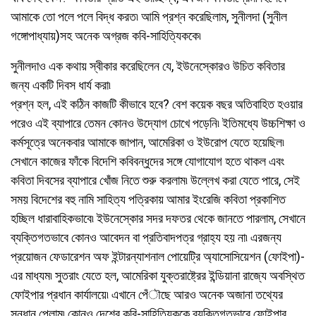
আমাকে তো পলে পলে বিদ্ধ করত৷ আমি প্রশ্ন করেছিলাম, সুনীলদা (সুনীল
গঙ্গোপাধ্যায়)সহ অনেক অগ্রজ কবি-সাহিত্যিককে৷
সুনীলদাও এক কথায় স্বীকার করেছিলেন যে, ইউনেস্কোরও উচিত কবিতার
জন্য একটি দিবস ধার্য করা৷
প্রশ্ন হল, এই কঠিন কাজটি কীভাবে হবে? বেশ কয়েক বছর অতিবাহিত হওয়ার
পরেও এই ব্যাপারে তেমন কোনও উদ্যোগ চোখে পড়েনি৷ ইতিমধ্যে উচ্চশিক্ষা ও
কর্মসূত্রে অনেকবার আমাকে জাপান, আমেরিকা ও ইউরোপ যেতে হয়েছিল৷
সেখানে কাজের ফাঁকে বিদেশি কবিবন্ধুদের সঙ্গে যোগাযোগ হতে থাকল এবং
কবিতা দিবসের ব্যাপারে খোঁজ নিতে শুরু করলাম৷ উল্লেখ করা যেতে পারে, সেই
সময় বিদেশের বহু নামি সাহিত্য পত্রিকায় আমার ইংরেজি কবিতা প্রকাশিত
হচ্ছিল ধারাবাহিকভাবে৷ ইউনেস্কোর সদর দফতর থেকে জানতে পারলাম, সেখানে
ব্যক্তিগতভাবে কোনও আবেদন বা প্রতিবাদপত্র গ্রাহ্য হয় না৷ এরজন্য
প্রয়োজন ফেডারেশন অফ ইন্টারন্যাশনাল পোয়েট্রি অ্যাসোসিয়েশন (ফোইপা)-
এর মাধ্যম৷ সুতরাং যেতে হল, আমেরিকা যুক্তরাষ্ট্রের ইন্ডিয়ানা রাজ্যে অবস্থিত
ফোইপার প্রধান কার্যালয়ে৷ এখানে পেঁৗছে আরও অনেক অজানা তথ্যের
সন্ধান পেলাম৷ কোনও দেশের কবি-সাহিত্যিককে ব্যক্তিগতভাবে ফোইপার