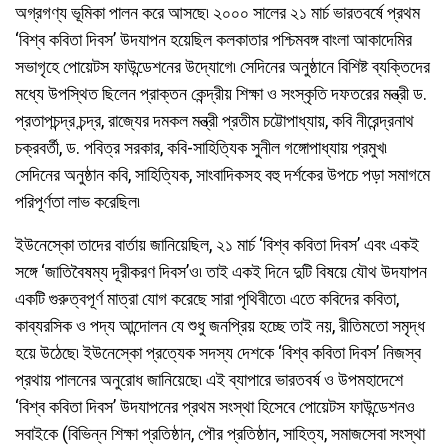
অগ্রগণ্য ভূমিকা পালন করে আসছে৷ ২০০০ সালের ২১ মার্চ ভারতবর্ষে প্রথম
‘বিশ্ব কবিতা দিবস’ উদযাপন হয়েছিল কলকাতার পশ্চিমবঙ্গ বাংলা আকাদেমির
সভাগৃহে পোয়েটস ফাউন্ডেশনের উদ্যোগে৷ সেদিনের অনুষ্ঠানে বিশিষ্ট ব্যক্তিদের
মধ্যে উপস্থিত ছিলেন প্রাক্তন কেন্দ্রীয় শিক্ষা ও সংস্কৃতি দফতরের মন্ত্রী ড.
প্রতাপচন্দ্র চন্দ্র, রাজ্যের দমকল মন্ত্রী প্রতীম চট্টোপাধ্যায়, কবি নীরেন্দ্রনাথ
চক্রবর্তী, ড. পবিত্র সরকার, কবি-সাহিত্যিক সুনীল গঙ্গোপাধ্যায় প্রমুখ৷
সেদিনের অনুষ্ঠান কবি, সাহিত্যিক, সাংবাদিকসহ বহু দর্শকের উপচে পড়া সমাগমে
পরিপূর্ণতা লাভ করেছিল৷
ইউনেস্কো তাদের বার্তায় জানিয়েছিল, ২১ মার্চ ‘বিশ্ব কবিতা দিবস’ এবং একই
সঙ্গে ‘জাতিবৈষম্য দূরীকরণ দিবস’ও৷ তাই একই দিনে দুটি বিষয়ে যৌথ উদযাপন
একটি গুরুত্বপূর্ণ মাত্রা যোগ করেছে সারা পৃথিবীতে৷ এতে কবিদের কবিতা,
কাব্যরসিক ও পদ্য আন্দোলন যে শুধু জনপ্রিয় হচ্ছে তাই নয়, রীতিমতো সমৃদ্ধ
হয়ে উঠেছে৷ ইউনেস্কো প্রত্যেক সদস্য দেশকে ‘বিশ্ব কবিতা দিবস’ নিজস্ব
প্রথায় পালনের অনুরোধ জানিয়েছে৷ এই ব্যাপারে ভারতবর্ষ ও উপমহাদেশে
‘বিশ্ব কবিতা দিবস’ উদযাপনের প্রথম সংস্থা হিসেবে পোয়েটস ফাউন্ডেশনও
সবাইকে (বিভিন্ন শিক্ষা প্রতিষ্ঠান, পৌর প্রতিষ্ঠান, সাহিত্য, সমাজসেবা সংস্থা