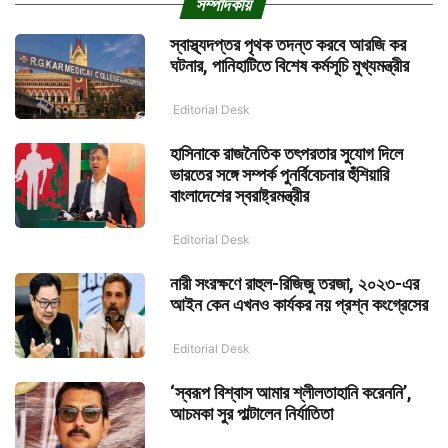
সম্পাদকীয়
স্বাস্থ্যদপ্তর পৃথক তদন্ত করবে আরজি কর
ঘটনার, পানিহাটিতে বিশেষ কর্মসূচি মুখ্যমন্ত্রীর
Editorial Desk
হাসিনাকে রাজনৈতিক তৎপরতার সুযোগ দিলে
ভারতের সঙ্গে সম্পর্ক পুনর্বিবেচনার হুঁশিয়ারি
বাংলাদেশের স্বরাষ্ট্রমন্ত্রীর
Editorial Desk
নারী সংরক্ষণে রাহুল-রিজিজু তরজা, ২০২৩-এর
আইন কেন এখনও কার্যকর নয় প্রশ্ন কংগ্রেসের
Editorial Desk
‘স্বরূপ বিশ্বাস আমার শ্লীলতাহানি করেননি’,
আচমকা সুর পাল্টালেন নির্যাতিতা