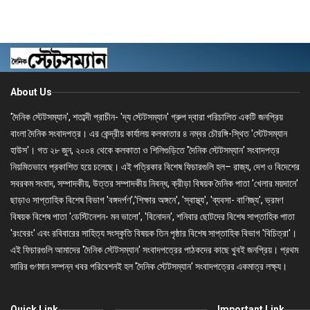
About Us
'দৈনিক স্টেটসম্যান', শতাব্দী প্রাচীন- 'দ্য স্টেটসম্যান' গ্রুপ দ্বারা পরিচালিত একটি জনপ্রিয়
বাংলা দৈনিক সংবাদপত্র। এর কেন্দ্রীয় কার্যালয় কলকাতার ৪ নম্বর চৌরঙ্গি-স্থিত 'স্টেটসম্যান
হাউস'। গত ২৮ জুন, ২০০৪ থেকে কলকাতা ও শিলিগুড়িতে 'দৈনিক স্টেটসম্যান' সংবাদপত্র
নিয়মিতভাবে প্রকাশিত হয়ে চলেছে। এই পত্রিকার বিশেষ ফিচারগুলি হল– রাজ্য, দেশ ও বিদেশের
সবরকম সংবাদ, সম্পাদকীয়, উত্তর সম্পাদকীয় নিবন্ধ, ক্রীড়া বিষয়ক দৈনিক পাতা 'খেলার ময়দানে'
ছাড়াও সাপ্তাহিক বিশেষ বিভাগ 'বঙ্গদর্পণ','শিক্ষার অঙ্গনে', 'স্বাস্থ্য', 'ব্যবসা- বাণিজ্য', ভ্রমণ
বিষয়ক বিশেষ পাতা 'ডেস্টিনেশন- মন ভালো', 'বিনোদন', শনিবার ছোটদের বিশেষ সাপ্তাহিক পাতা
'রংবেরং' এবং রবিবারের সাহিত্য সংস্কৃতি বিষয়ক তিন পৃষ্ঠার বিশেষ সাপ্তাহিক বিভাগ 'বিচিত্রা'।
এই ফিচারগুলি আমাদের 'দৈনিক স্টেটসম্যান' সংবাদপত্রের পাঠকদের কাছে খুবই জনপ্রিয়। প্রথম
সারির গুণমান সম্পন্ন খবর পরিবেশনই হল 'দৈনিক স্টেটসম্যান' সংবাদপত্রের একমাত্র লক্ষ্য।
Quick Link
Important Link