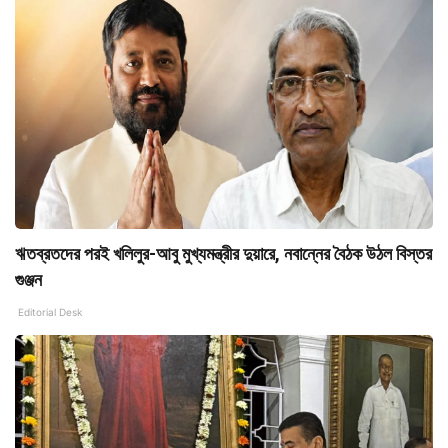
ঋতব্রতদের পরই খলিলুর-আবু মুখ্যমন্ত্রীর দুয়ারে, নবান্নের বৈঠক উঠল বিস্তর
গুঞ্জন
Editorial Desk