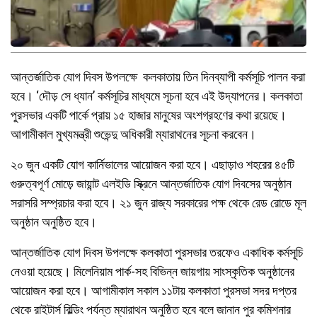
আন্তর্জাতিক যোগ দিবস উপলক্ষে কলকাতায় তিন দিনব্যাপী কর্মসূচি পালন করা
হবে। ‘দৌড় সে ধ্যান’ কর্মসূচির মাধ্যমে সূচনা হবে এই উদ্‌যাপনের। কলকাতা
পুরসভার একটি পার্কে প্রায় ১৫ হাজার মানুষের অংশগ্রহণের কথা রয়েছে।
আগামীকাল মুখ্যমন্ত্রী শুভেন্দু অধিকারী ম্যারাথনের সূচনা করবেন।
২০ জুন একটি যোগ কার্নিভালের আয়োজন করা হবে। এছাড়াও শহরের ৪৫টি
গুরুত্বপূর্ণ মোড়ে জায়ান্ট এলইডি স্ক্রিনে আন্তর্জাতিক যোগ দিবসের অনুষ্ঠান
সরাসরি সম্প্রচার করা হবে। ২১ জুন রাজ্য সরকারের পক্ষ থেকে রেড রোডে মূল
অনুষ্ঠান অনুষ্ঠিত হবে।
আন্তর্জাতিক যোগ দিবস উপলক্ষে কলকাতা পুরসভার তরফেও একাধিক কর্মসূচি
নেওয়া হয়েছে। মিলেনিয়াম পার্ক-সহ বিভিন্ন জায়গায় সাংস্কৃতিক অনুষ্ঠানের
আয়োজন করা হবে। আগামীকাল সকাল ১১টায় কলকাতা পুরসভা সদর দপ্তর
থেকে রাইটার্স বিল্ডিং পর্যন্ত ম্যারাথন অনুষ্ঠিত হবে বলে জানান পুর কমিশনার