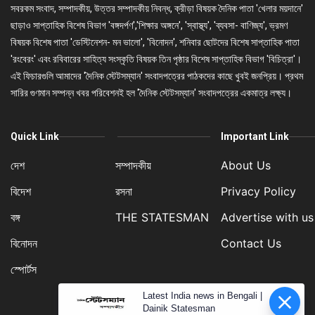
সবরকম সংবাদ, সম্পাদকীয়, উত্তর সম্পাদকীয় নিবন্ধ, ক্রীড়া বিষয়ক দৈনিক পাতা 'খেলার ময়দানে'
ছাড়াও সাপ্তাহিক বিশেষ বিভাগ 'বঙ্গদর্পণ','শিক্ষার অঙ্গনে', 'স্বাস্থ্য', 'ব্যবসা- বাণিজ্য', ভ্রমণ
বিষয়ক বিশেষ পাতা 'ডেস্টিনেশন- মন ভালো', 'বিনোদন', শনিবার ছোটদের বিশেষ সাপ্তাহিক পাতা
'রংবেরং' এবং রবিবারের সাহিত্য সংস্কৃতি বিষয়ক তিন পৃষ্ঠার বিশেষ সাপ্তাহিক বিভাগ 'বিচিত্রা'।
এই ফিচারগুলি আমাদের 'দৈনিক স্টেটসম্যান' সংবাদপত্রের পাঠকদের কাছে খুবই জনপ্রিয়। প্রথম
সারির গুণমান সম্পন্ন খবর পরিবেশনই হল 'দৈনিক স্টেটসম্যান' সংবাদপত্রের একমাত্র লক্ষ্য।
Quick Link
Important Link
দেশ
সম্পাদকীয়
About Us
বিদেশ
রসনা
Privacy Policy
বঙ্গ
THE STATESMAN
Advertise with us
বিনোদন
Contact Us
স্পোর্টস
Latest India news in Bengali |
Dainik Statesman