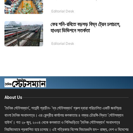
Editorial Desk
ফের শনি-রবিতে বড়সড় বিঘ্ন ট্রেন চলাচলে,
হাওড়া ডিভিশনে সতর্কতা
Editorial Desk
About Us
'দৈনিক স্টেটসম্যান', শতাব্দী প্রাচীন- 'দ্য স্টেটসম্যান' গ্রুপ দ্বারা পরিচালিত একটি জনপ্রিয়
বাংলা দৈনিক সংবাদপত্র। এর কেন্দ্রীয় কার্যালয় কলকাতার ৪ নম্বর চৌরঙ্গি-স্থিত 'স্টেটসম্যান
হাউস'। গত ২৮ জুন, ২০০৪ থেকে কলকাতা ও শিলিগুড়িতে 'দৈনিক স্টেটসম্যান' সংবাদপত্র
নিয়মিতভাবে প্রকাশিত হয়ে চলেছে। এই পত্রিকার বিশেষ ফিচারগুলি হল– রাজ্য, দেশ ও বিদেশের