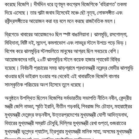
করেছে বিজেপি। দীর্ঘদিন ধরে তৃণমূল কংগ্রেস বিজেপিকে ‘বহিরাগত’ তকমা
দিয়ে এসেছে। তার পাল্টা জবাব হিসেবেই মঞ্চে ছৌ নৃত্য, লোকসঙ্গীত এবং
রবীন্দ্রসঙ্গীতের আয়োজন করা হয় বলে মনে করছে রাজনৈতিক মহল।
ব্রিগেডে খাবারের আয়োজনেও ছিল স্পষ্ট বাঙালিয়ানা। ঝালমুড়ি, রসগোল্লা,
মিহিদানা, মিষ্টি দই, সন্দেশ, কমলাভোগ এবং লাড্ডুর স্টলে উপচে পড়ে ভিড়।
বিশেষ করে ঝালমুড়ির স্টলগুলিতে মানুষের আগ্রহ ছিল সবচেয়ে বেশি।
আয়োজকদের দাবি, ২০টি ঝালমুড়ির স্টলে কয়েক হাজার প্যাকেট বিক্রি
হয়েছে। নির্বাচনী প্রচারের সময় ঝাড়গ্রামে প্রধানমন্ত্রী নরেন্দ্র মোদীর ঝালমুড়ি
খাওয়ার ছবি ভাইরাল হওয়ার পর থেকেই এই খাবারটিকে বিজেপি বাংলার
সাংস্কৃতিক পরিচয়ের অংশ হিসেবে তুলে ধরেছে।
অনুষ্ঠানে উপস্থিত ছিলেন বিজেপির সর্বভারতীয় সভাপতি নীতিন নবীন, কেন্দ্রীয়
মন্ত্রী জেপি নাড্ডা, স্মৃতি ইরানি, নীতীন গড়করি, শিবরাজ সিং চৌহান, মহারাষ্ট্রের
মুখ্যমন্ত্রী দেবেন্দ্র ফড়নবীস, উত্তরপ্রদেশের মুখ্যমন্ত্রী যোগী আদিত্যনাথ,
বিহারের মুখ্যমন্ত্রী সম্রাট চৌধুরি, দিল্লির মুখ্যমন্ত্রী রেখা গুপ্তা, গুজরাতের
মুখ্যমন্ত্রী ভূপেন্দ্র প্যাটেল, ত্রিপুরার মুখ্যমন্ত্রী মানিক সাহা, অসমের মুখ্যমন্ত্রী