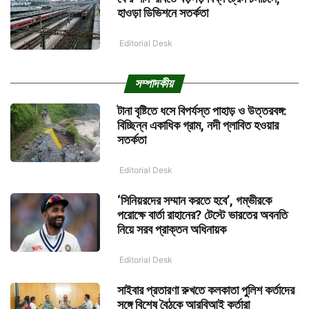
হাওড়া ডিভিশনে সতর্কতা
Editorial Desk
সম্পাদকীয়
টানা বৃষ্টিতে ধসে বিপর্যস্ত পাহাড় ও উত্তরবঙ্গ:
বিচ্ছিন্ন একাধিক গ্রাম, নদী প্লাবিত হওয়ার
সতর্কতা
Editorial Desk
‘সিনিয়রদের সম্মান করতে হবে’, গম্ভীরকে
পরোক্ষে বার্তা রাহানের? টেস্টে ভারতের অবনতি
নিয়ে সরব প্রাক্তন অধিনায়ক
Editorial Desk
সাইবার প্রতারণা রুখতে কলকাতা পুলিশ কর্তাদের
সঙ্গে বিশেষ বৈঠকে আরবিআই কর্তারা