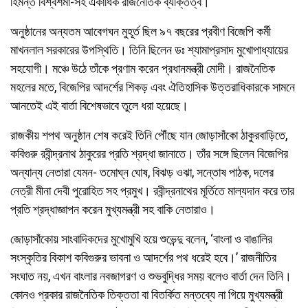
হিমন্ত বিশ্বশর্মা-সহ একাধিক রাজনৈতিক ব্যক্তিত্ব।
অনুষ্ঠানের অন্যতম আবেগঘন মুহূর্ত ছিল ৯৭ বছরের প্রবীণ বিজেপি কর্মী
মাখনলাল সরকারের উপস্থিতি। তিনি ছিলেন ডঃ শ্যামাপ্রসাদ মুখোপাধ্যায়ের
সহযোগী। মঞ্চে উঠে তাঁকে প্রণাম করেন প্রধানমন্ত্রী মোদী। রাজনৈতিক
মহলের মতে, বিজেপির আদর্শের শিকড় এবং ঐতিহাসিক উত্তরাধিকারকে সামনে
আনতেই এই বার্তা বিশেষভাবে তুলে ধরা হয়েছে।
রাজকীয় শপথ অনুষ্ঠান শেষ করেই তিনি পৌঁছে যান জোড়াসাঁকো ঠাকুরবাড়িতে,
কবিগুরু রবীন্দ্রনাথ ঠাকুরের প্রতি শ্রদ্ধা জানাতে। তাঁর সঙ্গে ছিলেন বিজেপির
অন্যান্য নেতারা যেমন- তমোঘ্ন ঘোষ, বিঝড় ওঝা, সন্তোষ পাঠক, দলের
নেত্রী মীনা দেবী পুরোহিত সহ প্রমুখ। রবীন্দ্রনাথের মূর্তিতে মাল্যদান করে তার
প্রতি শ্রদ্ধাজ্ঞাপন করেন মুখ্যমন্ত্রী সহ বাকি নেতারাও।
জোড়াসাঁকোয় সাংবাদিকদের মুখোমুখি হয়ে শুভেন্দু বলেন, ‘বাংলা ও বাঙালির
সংস্কৃতির বিকাশ কবিগুরুর ভাবনা ও আদর্শের পথ ধরেই হবে।’ রাজনীতির
সংঘাত নয়, এখন বাংলার নবজাগরণ ও শুভবুদ্ধির সময় বলেও বার্তা দেন তিনি।
কোনও প্রকার রাজনৈতিক তিক্ততা বা বিতর্কিত মন্তব্যে না গিয়ে মুখ্যমন্ত্রী