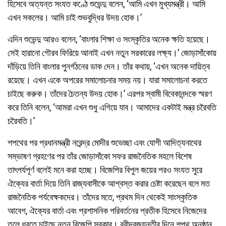
হিসেবে অত্যন্ত সংযত কণ্ঠে শুভেন্দু বলেন, ‘আমি এখন মুখ্যমন্ত্রী। আমি
এখন সকলের। আমি চাই শুভবুদ্ধির উদয় হোক।’
এদিন শুভেন্দু আরও বলেন, ‘বাংলার শিক্ষা ও সংস্কৃতির অনেক ক্ষতি হয়েছে।
সেই হারানো গৌরব ফিরিয়ে আনাই এখন নতুন সরকারের লক্ষ্য।’ জোড়াসাঁকোয়
দাঁড়িয়ে তিনি বাংলার পুনর্গঠনের ডাক দেন। তাঁর কথায়, ‘এখন অনেক দায়িত্ব
রয়েছে। এখন একে অপরের সমালোচনার সময় নয়। যারা সমালোচনা করতে
চাইছে করুক। তাঁদের চৈতন্য উদয় হোক।’ এরপর স্বামী বিবেকানন্দকে স্মরণ
করে তিনি বলেন, ‘আমরা এখন শুধু এগিয়ে যাব। আমাদের একটাই মন্ত্র চরৈবতি
চরৈবতি।’
শপথের পর প্রধানমন্ত্রী নরেন্দ্র মোদীর শুভেচ্ছা এবং যোগী আদিত্যনাথের
সম্ভাষণ গ্রহণের পর তাঁর জোড়াসাঁকো সফর রাজনৈতিক মহলে বিশেষ
তাৎপর্যপূর্ণ বলেই মনে করা হচ্ছে। বিজেপির বিপুল জয়ের পরও সংযত সুরে
ঐক্যের বার্তা দিয়ে তিনি রাজ্যবাসীকে আশ্বস্ত করার চেষ্টা করেছেন বলে মত
রাজনৈতিক পর্যবেক্ষকদের। তাঁদের মতে, প্রথম দিন থেকেই সাংস্কৃতিক
আবেগ, ঐক্যের বার্তা এবং প্রশাসনিক পরিবর্তনের প্রতীক হিসেবে নিজেদের
তুলে ধরতে চাইছে নতুন বিজেপি সরকার। রবীন্দ্রজয়ন্তীর দিনে শপথ অনুষ্ঠান