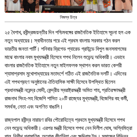
নিজস্ব চিত্র
২৫ বৈশাখ, রবীন্দ্রজয়ন্তীর দিন পশ্চিমবঙ্গের রাজনৈতিক ইতিহাসে সূচনা হল এক
নতুন অধ্যায়ের। স্বাধীনতার পরে এই প্রথম বাংলায় সরকার গঠন করল
ভারতীয় জনতা পার্টি। শনিবার ব্রিগেড প্যারেড গ্রাউন্ডে বিপুল জনসমাগমের
মাঝে বাংলার নবম মুখ্যমন্ত্রী হিসেবে শপথ নিলেন শুভেন্দু অধিকারী। এভাবে
বাংলার রাজনৈতিক ইতিহাসে নতুন মাইলফলক স্থাপন করল ভারত কেশরী
শ্যামাপ্রসাদ মুখোপাধ্যায়ের মতাদর্শে গঠিত এই রাজনৈতিক দলটি। এদিনের
এই শপথগ্রহণ অনুষ্ঠানের ঐতিহাসিক সাক্ষী হিসেবে উপস্থিত ছিলেন
প্রধানমন্ত্রী নরেন্দ্র মোদী, কেন্দ্রীয় স্বরাষ্ট্রমন্ত্রী অমিত শাহ, প্রতিরক্ষামন্ত্রী
রাজনাথ সিংহ-সহ বিজেপি শাসিত ২০টি রাজ্যের মুখ্যমন্ত্রী, বিজেপির বহু কর্মী,
সমর্থক, নেতা এবং অগণিত বাঙালি।
রাজ্যপাল রবীন্দ্র নারায়ণ রবির পৌরোহিত্যে প্রথমে মুখ্যমন্ত্রী হিসেবে শপথ
নেন শুভেন্দু অধিকারী। এরপর মন্ত্রী হিসেবে শপথ নেন দিলীপ ঘোষ, অগ্নিমিত্রা
পাল, নিশীথ প্রামাণিক, অশোক কীর্তনিয়া এবং ক্ষুদিরাম টুডু। সমাজের বিভিন্ন