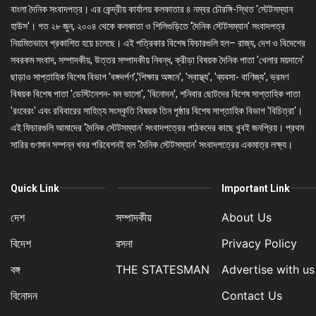
বাংলা দৈনিক সংবাদপত্র। এর কেন্দ্রীয় কার্যালয় কলকাতার ৪ নম্বর চৌরঙ্গি-স্থিত 'স্টেটসম্যান
হাউস'। গত ২৮ জুন, ২০০৪ থেকে কলকাতা ও শিলিগুড়িতে 'দৈনিক স্টেটসম্যান' সংবাদপত্র
নিয়মিতভাবে প্রকাশিত হয়ে চলেছে। এই পত্রিকার বিশেষ ফিচারগুলি হল– রাজ্য, দেশ ও বিদেশের
সবরকম সংবাদ, সম্পাদকীয়, উত্তর সম্পাদকীয় নিবন্ধ, ক্রীড়া বিষয়ক দৈনিক পাতা 'খেলার ময়দানে'
ছাড়াও সাপ্তাহিক বিশেষ বিভাগ 'বঙ্গদর্পণ','শিক্ষার অঙ্গনে', 'স্বাস্থ্য', 'ব্যবসা- বাণিজ্য', ভ্রমণ
বিষয়ক বিশেষ পাতা 'ডেস্টিনেশন- মন ভালো', 'বিনোদন', শনিবার ছোটদের বিশেষ সাপ্তাহিক পাতা
'রংবেরং' এবং রবিবারের সাহিত্য সংস্কৃতি বিষয়ক তিন পৃষ্ঠার বিশেষ সাপ্তাহিক বিভাগ 'বিচিত্রা'।
এই ফিচারগুলি আমাদের 'দৈনিক স্টেটসম্যান' সংবাদপত্রের পাঠকদের কাছে খুবই জনপ্রিয়। প্রথম
সারির গুণমান সম্পন্ন খবর পরিবেশনই হল 'দৈনিক স্টেটসম্যান' সংবাদপত্রের একমাত্র লক্ষ্য।
Quick Link
Important Link
দেশ
সম্পাদকীয়
About Us
বিদেশ
রসনা
Privacy Policy
বঙ্গ
THE STATESMAN
Advertise with us
বিনোদন
Contact Us