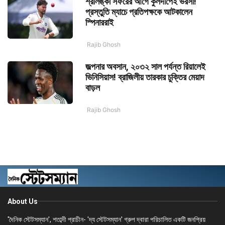
শ্রীলঙ্কা সফরের আগে কুলদীপেই ভরসা!
প্রস্তুতি ম্যাচে প্রতিপক্ষকে আটকালেন
স্পিনাররাই
Rajib Ghosh
জল্পনার অবসান, ২০৩২ সাল পর্যন্ত রিয়ালেই
ভিনিসিয়াস! ব্রাজিলীয় তারকার চুক্তির মেয়াদ
বাড়ল
Rajib Ghosh
About Us
'দৈনিক স্টেটসম্যান', শতাব্দী প্রাচীন- 'দ্য স্টেটসম্যান' গ্রুপ দ্বারা পরিচালিত একটি জনপ্রিয়