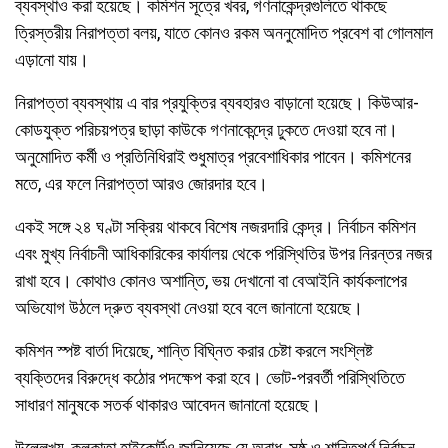
ব্যবস্থাও করা হয়েছে। কমিশন সূত্রে খবর, গণনাকেন্দ্রগুলিতে থাকছে
ত্রিস্তরীয় নিরাপত্তা বলয়, যাতে কোনও রকম অননুমোদিত প্রবেশ বা গোলমাল
এড়ানো যায়।
নিরাপত্তা ব্যবস্থায় এ বার প্রযুক্তির ব্যবহারও বাড়ানো হয়েছে। কিউআর-
কোডযুক্ত পরিচয়পত্র ছাড়া কাউকে গণনাকেন্দ্রে ঢুকতে দেওয়া হবে না।
অনুমোদিত কর্মী ও প্রতিনিধিরাই শুধুমাত্র প্রবেশাধিকার পাবেন। কমিশনের
মতে, এর ফলে নিরাপত্তা আরও জোরদার হবে।
একই সঙ্গে ২৪ ঘণ্টা সক্রিয় থাকবে বিশেষ নজরদারি কেন্দ্র। নির্বাচন কমিশন
এবং মুখ্য নির্বাচনী আধিকারিকের কার্যালয় থেকে পরিস্থিতির উপর নিরন্তর নজর
রাখা হবে। কোথাও কোনও অশান্তি, ভয় দেখানো বা বেআইনি কার্যকলাপের
অভিযোগ উঠলে দ্রুত ব্যবস্থা নেওয়া হবে বলে জানানো হয়েছে।
কমিশন স্পষ্ট বার্তা দিয়েছে, শান্তি বিঘ্নিত করার চেষ্টা করলে সংশ্লিষ্ট
ব্যক্তিদের বিরুদ্ধে কঠোর পদক্ষেপ করা হবে। ভোট-পরবর্তী পরিস্থিতিতে
সাধারণ মানুষকে সতর্ক থাকারও আবেদন জানানো হয়েছে।
উল্লেখ্য, কলকাতা হাইকোর্টও জানিয়েছে যে অবাধ, সুষ্ঠু ও শান্তিপূর্ণ নির্বাচন