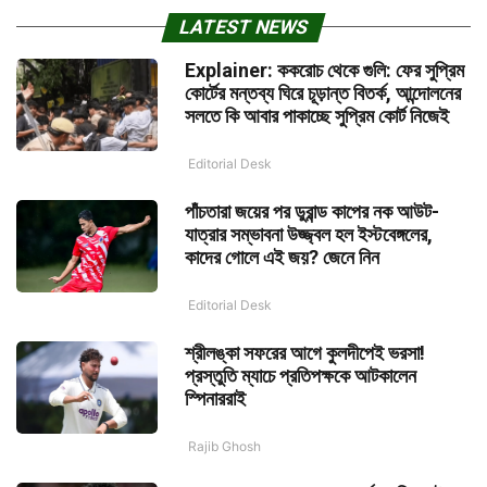
LATEST NEWS
Explainer: ককরোচ থেকে গুলি: ফের সুপ্রিম
কোর্টের মন্তব্য ঘিরে চূড়ান্ত বিতর্ক, আন্দোলনের
সলতে কি আবার পাকাচ্ছে সুপ্রিম কোর্ট নিজেই
Editorial Desk
পাঁচতারা জয়ের পর ডুরান্ড কাপের নক আউট-
যাত্রার সম্ভাবনা উজ্জ্বল হল ইস্টবেঙ্গলের,
কাদের গোলে এই জয়? জেনে নিন
Editorial Desk
শ্রীলঙ্কা সফরের আগে কুলদীপেই ভরসা!
প্রস্তুতি ম্যাচে প্রতিপক্ষকে আটকালেন
স্পিনাররাই
Rajib Ghosh