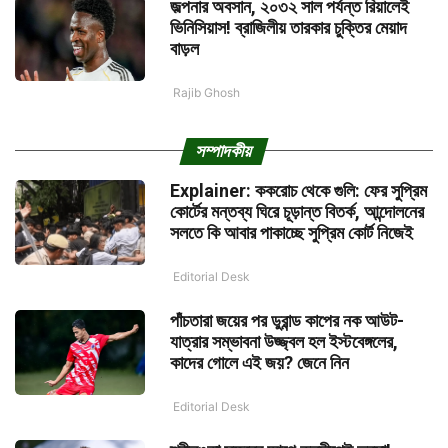
জল্পনার অবসান, ২০৩২ সাল পর্যন্ত রিয়ালেই
ভিনিসিয়াস! ব্রাজিলীয় তারকার চুক্তির মেয়াদ
বাড়ল
Rajib Ghosh
সম্পাদকীয়
Explainer: ককরোচ থেকে গুলি: ফের সুপ্রিম
কোর্টের মন্তব্য ঘিরে চূড়ান্ত বিতর্ক, আন্দোলনের
সলতে কি আবার পাকাচ্ছে সুপ্রিম কোর্ট নিজেই
Editorial Desk
পাঁচতারা জয়ের পর ডুরান্ড কাপের নক আউট-
যাত্রার সম্ভাবনা উজ্জ্বল হল ইস্টবেঙ্গলের,
কাদের গোলে এই জয়? জেনে নিন
Editorial Desk